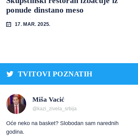
Skupštinski restoran izbacuje iz
ponude dinstano meso
17. MAR. 2025.
TVITOVI POZNATIH
Miša Vacić
@kazi_zivela_srbija
Oće neko na basket? Slobodan sam narednih
godina.