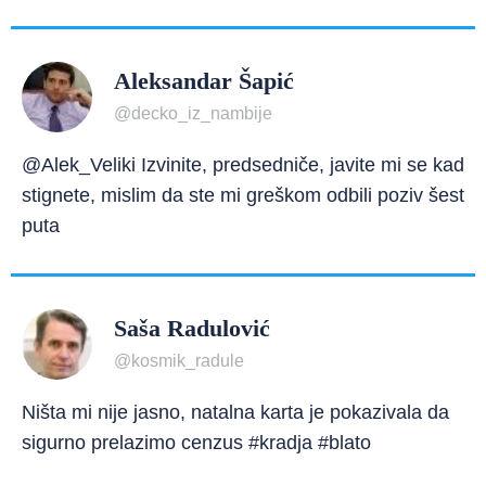
Aleksandar Šapić
@decko_iz_nambije
@Alek_Veliki Izvinite, predsedniče, javite mi se kad
stignete, mislim da ste mi greškom odbili poziv šest
puta
Saša Radulović
@kosmik_radule
Ništa mi nije jasno, natalna karta je pokazivala da
sigurno prelazimo cenzus #kradja #blato