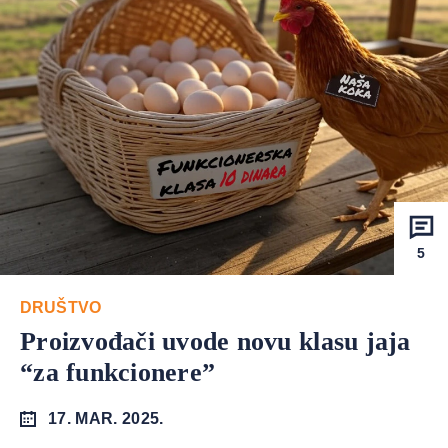
5
DRUŠTVO
Proizvođači uvode novu klasu jaja
“za funkcionere”
17. MAR. 2025.