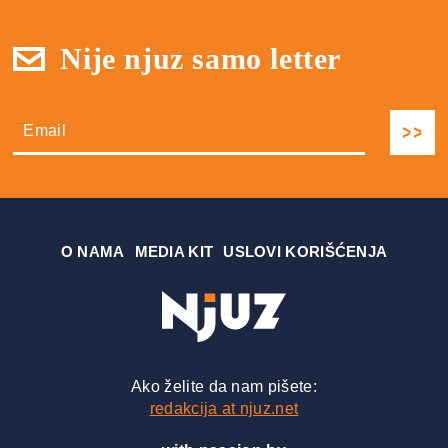
Nije njuz samo letter
О NAMA
MEDIA KIT
USLOVI KORIŠĆENJA
Ako želite da nam pišete:
redakcija at njuz.net