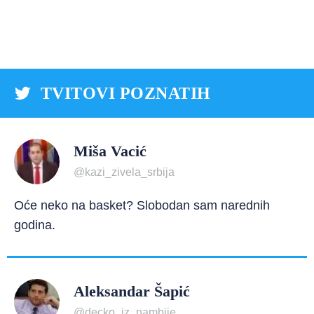
TVITOVI POZNATIH
Miša Vacić
@kazi_zivela_srbija
Oće neko na basket? Slobodan sam narednih
godina.
Aleksandar Šapić
@decko_iz_nambije