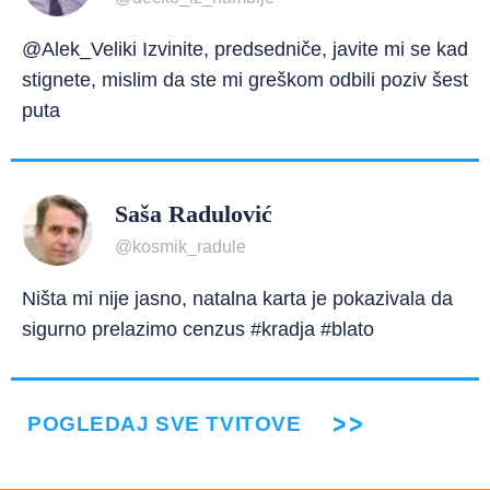
@Alek_Veliki Izvinite, predsedniče, javite mi se kad
stignete, mislim da ste mi greškom odbili poziv šest
puta
Saša Radulović
@kosmik_radule
Ništa mi nije jasno, natalna karta je pokazivala da
sigurno prelazimo cenzus #kradja #blato
POGLEDAJ SVE TVITOVE