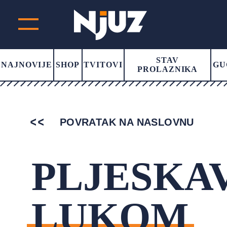
STAV
NAJNOVIJE
SHOP
TVITOVI
GU
PROLAZNIKA
POVRATAK NA NASLOVNU
PLJESKAV
LUKOM