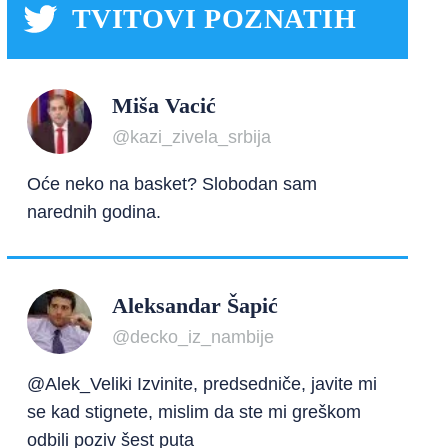
TVITOVI POZNATIH
Miša Vacić
@kazi_zivela_srbija
Oće neko na basket? Slobodan sam
narednih godina.
Aleksandar Šapić
@decko_iz_nambije
@Alek_Veliki Izvinite, predsedniče, javite mi
se kad stignete, mislim da ste mi greškom
odbili poziv šest puta