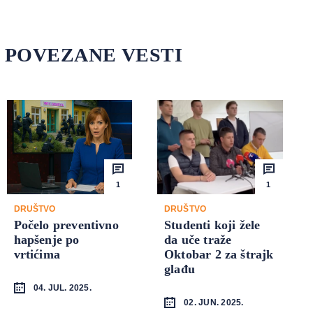
POVEZANE VESTI
1
1
DRUŠTVO
DRUŠTVO
Počelo preventivno
Studenti koji žele
hapšenje po
da uče traže
vrtićima
Oktobar 2 za štrajk
glađu
04. JUL. 2025.
02. JUN. 2025.