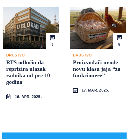
3
5
DRUŠTVO
DRUŠTVO
RTS odlučio da
Proizvođači uvode
reprizira ulazak
novu klasu jaja “za
radnika od pre 10
funkcionere”
godina
17. MAR. 2025.
16. APR. 2025.