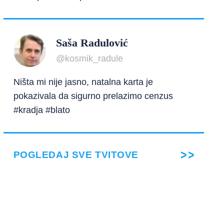
Saša Radulović
@kosmik_radule
Ništa mi nije jasno, natalna karta je
pokazivala da sigurno prelazimo cenzus
#kradja #blato
POGLEDAJ SVE TVITOVE