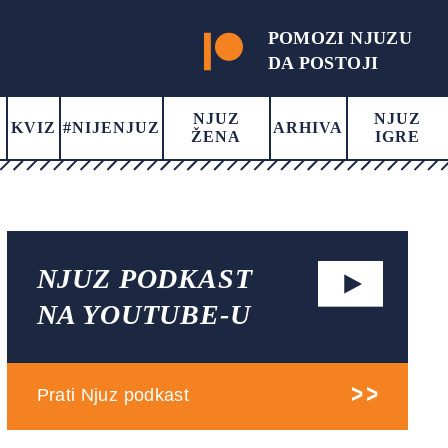
POMOZI NJUZU
DA POSTOJI
NJUZ
NJUZ
KVIZ
#NIJENJUZ
ARHIVA
ŽENA
IGRE
NJUZ PODKAST
NA YOUTUBE-U
Prati Njuz podkast