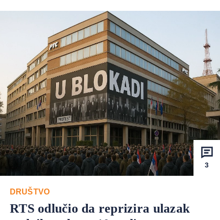
3
DRUŠTVO
RTS odlučio da reprizira ulazak