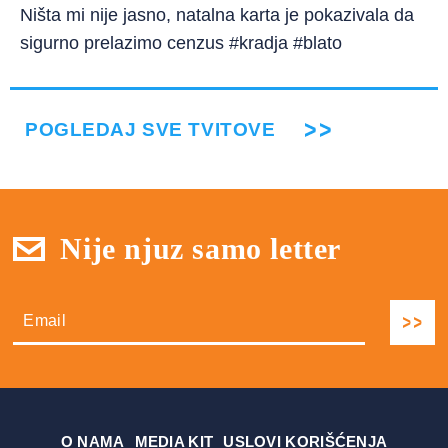
Ništa mi nije jasno, natalna karta je pokazivala da
sigurno prelazimo cenzus #kradja #blato
POGLEDAJ SVE TVITOVE
Nije njuz samo letter
О NAMA
MEDIA KIT
USLOVI KORIŠĆENJA