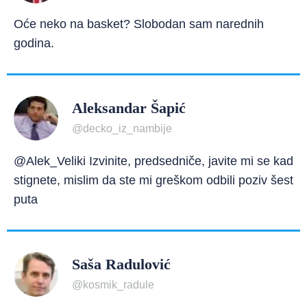
Oće neko na basket? Slobodan sam narednih
godina.
Aleksandar Šapić
@decko_iz_nambije
@Alek_Veliki Izvinite, predsedniče, javite mi se kad
stignete, mislim da ste mi greškom odbili poziv šest
puta
Saša Radulović
@kosmik_radule