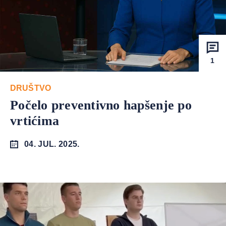
1
DRUŠTVO
Počelo preventivno hapšenje po
vrtićima
04. JUL. 2025.