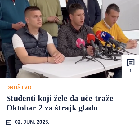
1
DRUŠTVO
Studenti koji žele da uče traže
Oktobar 2 za štrajk glađu
02. JUN. 2025.