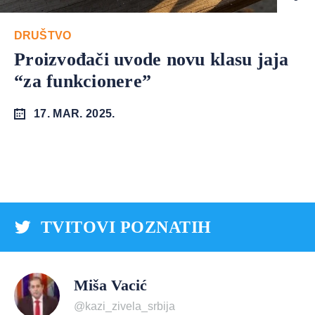
DRUŠTVO
Proizvođači uvode novu klasu jaja
“za funkcionere”
17. MAR. 2025.
TVITOVI POZNATIH
Miša Vacić
@kazi_zivela_srbija