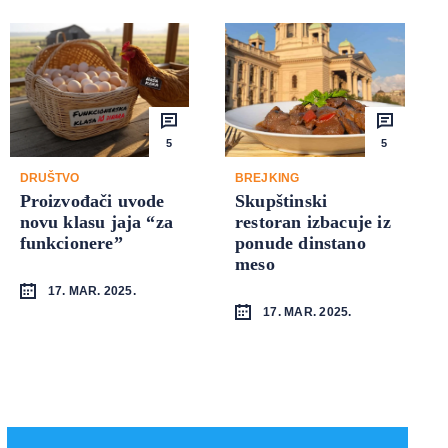
5
5
DRUŠTVO
BREJKING
Proizvođači uvode
Skupštinski
novu klasu jaja “za
restoran izbacuje iz
funkcionere”
ponude dinstano
meso
17. MAR. 2025.
17. MAR. 2025.