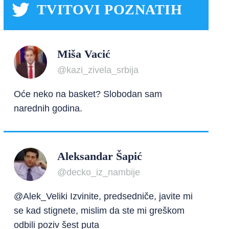
TVITOVI POZNATIH
Miša Vacić
@kazi_zivela_srbija
Oće neko na basket? Slobodan sam
narednih godina.
Aleksandar Šapić
@decko_iz_nambije
@Alek_Veliki Izvinite, predsedniče, javite mi
se kad stignete, mislim da ste mi greškom
odbili poziv šest puta