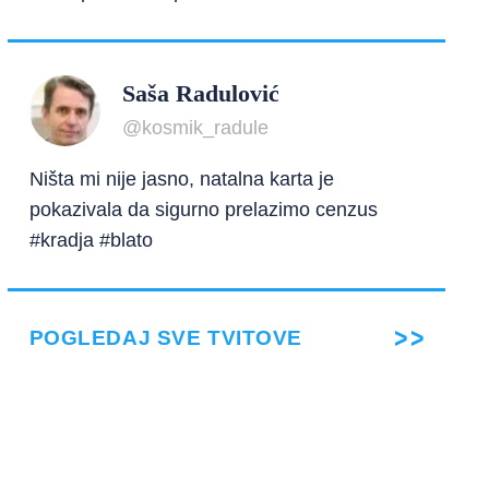
Saša Radulović
@kosmik_radule
Ništa mi nije jasno, natalna karta je
pokazivala da sigurno prelazimo cenzus
#kradja #blato
POGLEDAJ SVE TVITOVE