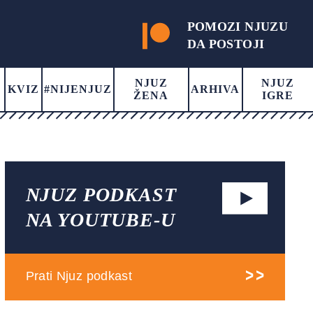
POMOZI NJUZU
DA POSTOJI
NJUZ
NJUZ
KVIZ
#NIJENJUZ
ARHIVA
ŽENA
IGRE
NJUZ PODKAST
NA YOUTUBE-U
Prati Njuz podkast