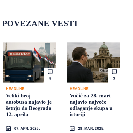
POVEZANE VESTI
5
3
HEADLINE
HEADLINE
Veliki broj
Vučić za 28. mart
autobusa najavio je
najavio najveće
šetnju do Beograda
odlaganje skupa u
12. aprila
istoriji
07. APR. 2025.
28. MAR. 2025.