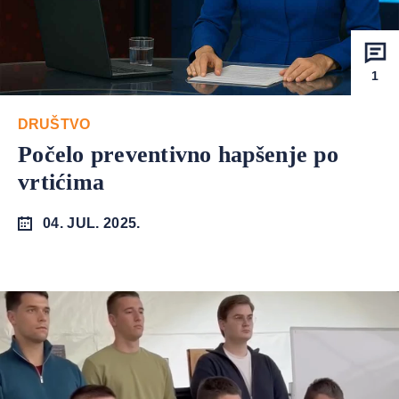
1
DRUŠTVO
Počelo preventivno hapšenje po
vrtićima
04. JUL. 2025.