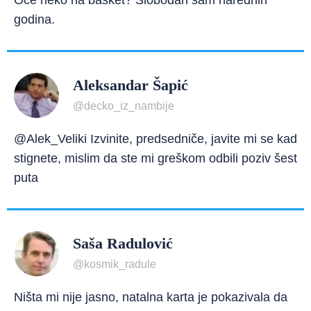
Oće neko na basket? Slobodan sam narednih
godina.
Aleksandar Šapić
@decko_iz_nambije
@Alek_Veliki Izvinite, predsedniče, javite mi se kad
stignete, mislim da ste mi greškom odbili poziv šest
puta
Saša Radulović
@kosmik_radule
Ništa mi nije jasno, natalna karta je pokazivala da