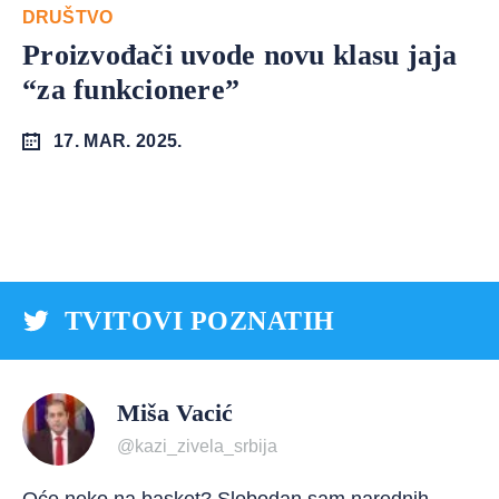
DRUŠTVO
Proizvođači uvode novu klasu jaja
“za funkcionere”
17. MAR. 2025.
TVITOVI POZNATIH
Miša Vacić
@kazi_zivela_srbija