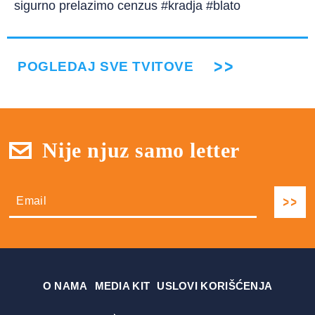
sigurno prelazimo cenzus #kradja #blato
POGLEDAJ SVE TVITOVE
Nije njuz samo letter
О NAMA
MEDIA KIT
USLOVI KORIŠĆENJA