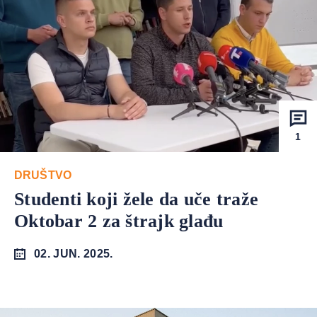
1
DRUŠTVO
Studenti koji žele da uče traže
Oktobar 2 za štrajk glađu
02. JUN. 2025.