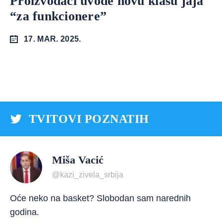
Proizvođači uvode novu klasu jaja
“za funkcionere”
17. MAR. 2025.
TVITOVI POZNATIH
Miša Vacić
@kazi_zivela_srbija
Oće neko na basket? Slobodan sam narednih
godina.