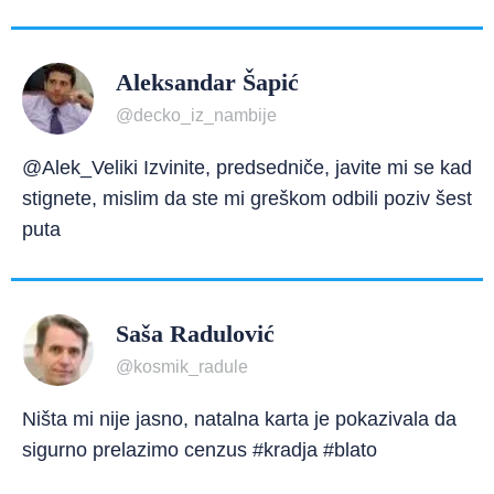
Aleksandar Šapić
@decko_iz_nambije
@Alek_Veliki Izvinite, predsedniče, javite mi se kad
stignete, mislim da ste mi greškom odbili poziv šest
puta
Saša Radulović
@kosmik_radule
Ništa mi nije jasno, natalna karta je pokazivala da
sigurno prelazimo cenzus #kradja #blato