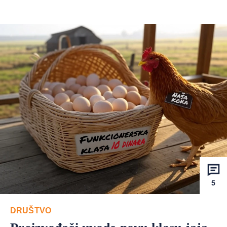
5
DRUŠTVO