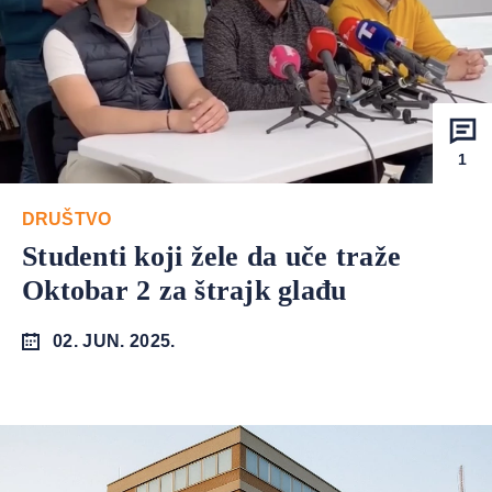
1
DRUŠTVO
Studenti koji žele da uče traže
Oktobar 2 za štrajk glađu
02. JUN. 2025.