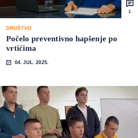
1
DRUŠTVO
Počelo preventivno hapšenje po
vrtićima
04. JUL. 2025.