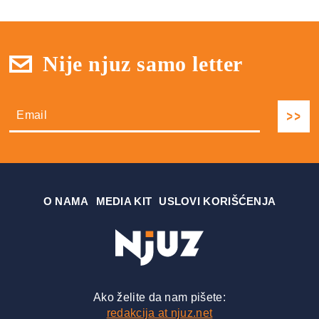
Nije njuz samo letter
О NAMA
MEDIA KIT
USLOVI KORIŠĆENJA
Ako želite da nam pišete:
redakcija at njuz.net