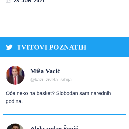
28. JUN. 2021.
TVITOVI POZNATIH
Miša Vacić
@kazi_zivela_srbija
Oće neko na basket? Slobodan sam narednih
godina.
Aleksandar Šapić