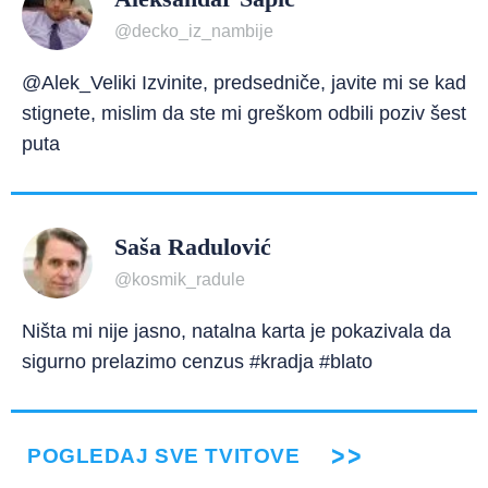
@decko_iz_nambije
@Alek_Veliki Izvinite, predsedniče, javite mi se kad
stignete, mislim da ste mi greškom odbili poziv šest
puta
Saša Radulović
@kosmik_radule
Ništa mi nije jasno, natalna karta je pokazivala da
sigurno prelazimo cenzus #kradja #blato
POGLEDAJ SVE TVITOVE