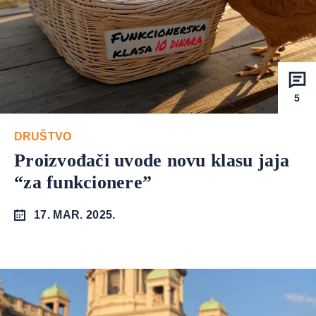
5
DRUŠTVO
Proizvođači uvode novu klasu jaja
“za funkcionere”
17. MAR. 2025.