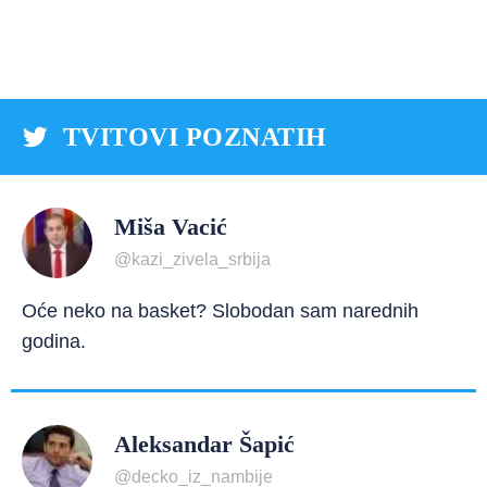
TVITOVI POZNATIH
Miša Vacić
@kazi_zivela_srbija
Oće neko na basket? Slobodan sam narednih
godina.
Aleksandar Šapić
@decko_iz_nambije