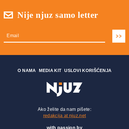
Nije njuz samo letter
О NAMA
MEDIA KIT
USLOVI KORIŠĆENJA
Ako želite da nam pišete:
redakcija at njuz.net
with passion by