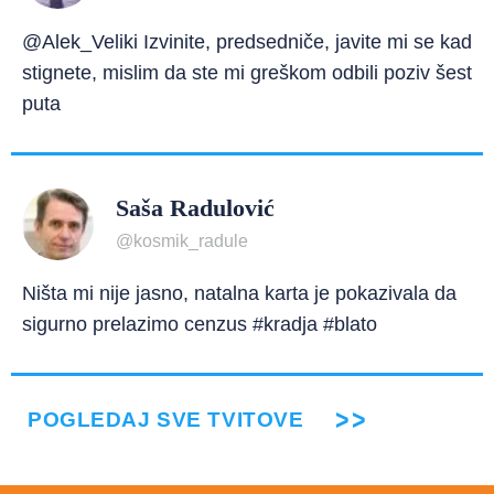
@Alek_Veliki Izvinite, predsedniče, javite mi se kad
stignete, mislim da ste mi greškom odbili poziv šest
puta
Saša Radulović
@kosmik_radule
Ništa mi nije jasno, natalna karta je pokazivala da
sigurno prelazimo cenzus #kradja #blato
POGLEDAJ SVE TVITOVE