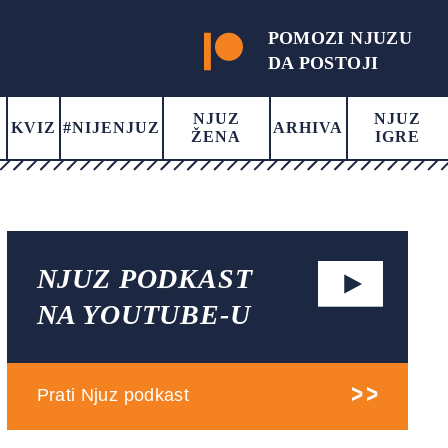
POMOZI NJUZU
DA POSTOJI
NJUZ
NJUZ
KVIZ
#NIJENJUZ
ARHIVA
ŽENA
IGRE
NJUZ PODKAST
NA YOUTUBE-U
Prati Njuz podkast