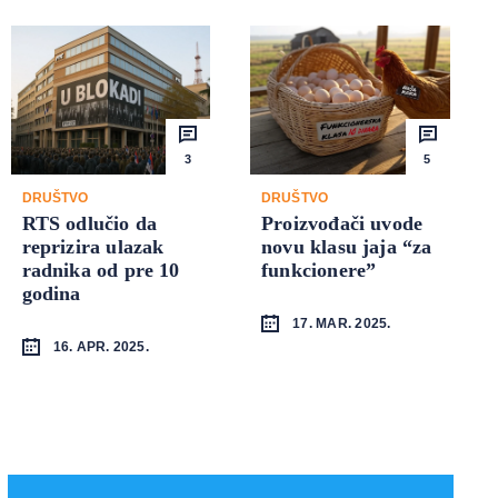
3
5
DRUŠTVO
DRUŠTVO
RTS odlučio da
Proizvođači uvode
reprizira ulazak
novu klasu jaja “za
radnika od pre 10
funkcionere”
godina
17. MAR. 2025.
16. APR. 2025.