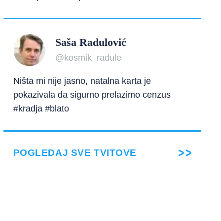
Saša Radulović
@kosmik_radule
Ništa mi nije jasno, natalna karta je
pokazivala da sigurno prelazimo cenzus
#kradja #blato
POGLEDAJ SVE TVITOVE