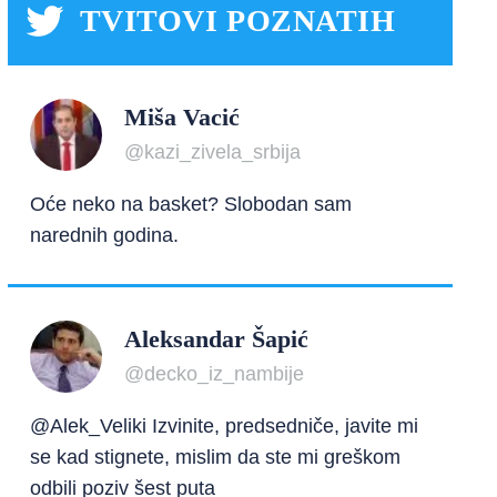
TVITOVI POZNATIH
Miša Vacić
@kazi_zivela_srbija
Oće neko na basket? Slobodan sam
narednih godina.
Aleksandar Šapić
@decko_iz_nambije
@Alek_Veliki Izvinite, predsedniče, javite mi
se kad stignete, mislim da ste mi greškom
odbili poziv šest puta