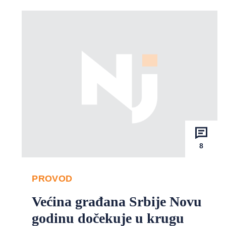
8
PROVOD
Većina građana Srbije Novu
godinu dočekuje u krugu