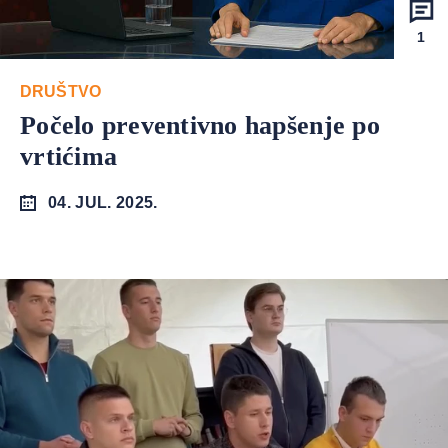
1
DRUŠTVO
Počelo preventivno hapšenje po
vrtićima
04. JUL. 2025.