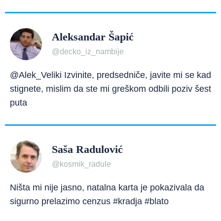
Aleksandar Šapić
@decko_iz_nambije
@Alek_Veliki Izvinite, predsedniče, javite mi se kad
stignete, mislim da ste mi greškom odbili poziv šest
puta
Saša Radulović
@kosmik_radule
Ništa mi nije jasno, natalna karta je pokazivala da
sigurno prelazimo cenzus #kradja #blato