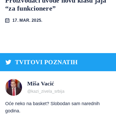
Proizvođači uvode novu klasu jaja
“za funkcionere”
17. MAR. 2025.
TVITOVI POZNATIH
Miša Vacić
@kazi_zivela_srbija
Oće neko na basket? Slobodan sam narednih
godina.