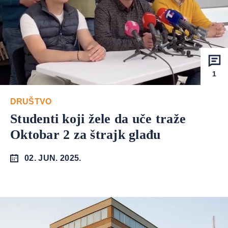
1
DRUŠTVO
Studenti koji žele da uče traže
Oktobar 2 za štrajk glađu
02. JUN. 2025.