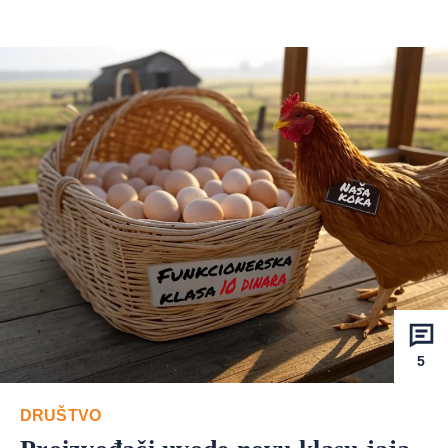
5
DRUŠTVO