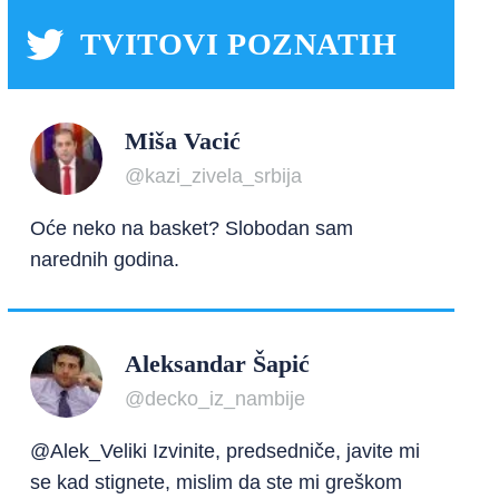
TVITOVI POZNATIH
Miša Vacić
@kazi_zivela_srbija
Oće neko na basket? Slobodan sam
narednih godina.
Aleksandar Šapić
@decko_iz_nambije
@Alek_Veliki Izvinite, predsedniče, javite mi
se kad stignete, mislim da ste mi greškom