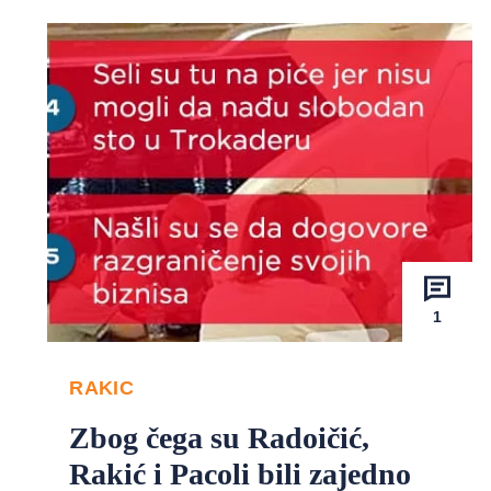
1
RAKIC
Zbog čega su Radoičić,
Rakić i Pacoli bili zajedno