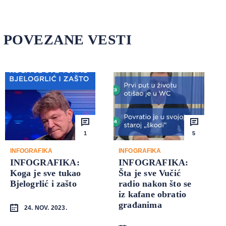
POVEZANE VESTI
1
5
INFOGRAFIKA
INFOGRAFIKA
INFOGRAFIKA:
INFOGRAFIKA:
Koga je sve tukao
Šta je sve Vučić
Bjelogrlić i zašto
radio nakon što se
iz kafane obratio
građanima
24. NOV. 2023.