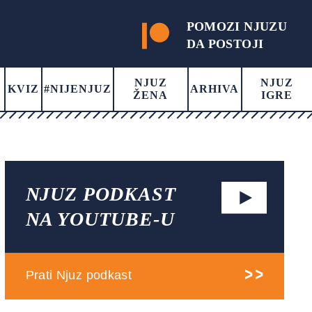
POMOZI NJUZU
DA POSTOJI
NJUZ
NJUZ
KVIZ
#NIJENJUZ
ARHIVA
ŽENA
IGRE
NJUZ PODKAST
NA YOUTUBE-U
Prati Njuz podkast