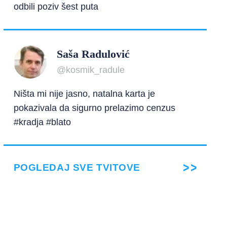
odbili poziv šest puta
Saša Radulović
@kosmik_radule
Ništa mi nije jasno, natalna karta je
pokazivala da sigurno prelazimo cenzus
#kradja #blato
POGLEDAJ SVE TVITOVE