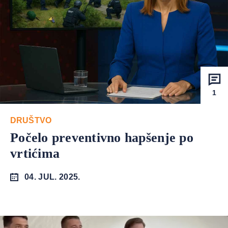
1
DRUŠTVO
Počelo preventivno hapšenje po
vrtićima
04. JUL. 2025.