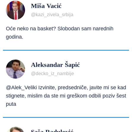
Miša Vacić
@kazi_zivela_srbija
Oće neko na basket? Slobodan sam narednih
godina.
Aleksandar Šapić
@decko_iz_nambije
@Alek_Veliki Izvinite, predsedniče, javite mi se kad
stignete, mislim da ste mi greškom odbili poziv šest
puta
Saša Radulović