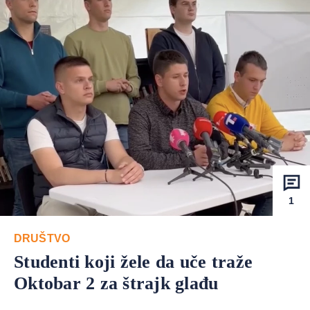
1
DRUŠTVO
Studenti koji žele da uče traže
Oktobar 2 za štrajk glađu