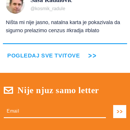
@kosmik_radule
Ništa mi nije jasno, natalna karta je pokazivala da
sigurno prelazimo cenzus #kradja #blato
POGLEDAJ SVE TVITOVE
Nije njuz samo letter