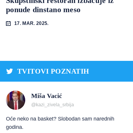
Skupštinski restoran izbacuje iz
ponude dinstano meso
17. MAR. 2025.
TVITOVI POZNATIH
Miša Vacić
@kazi_zivela_srbija
Oće neko na basket? Slobodan sam narednih
godina.