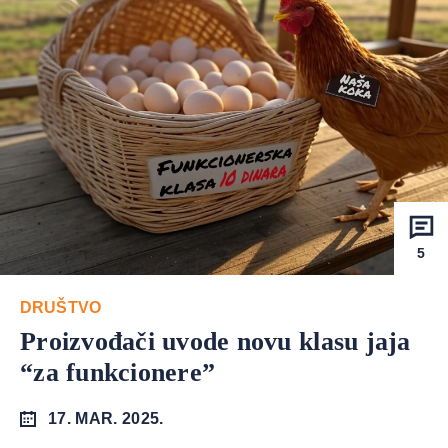
5
DRUŠTVO
Proizvođači uvode novu klasu jaja
“za funkcionere”
17. MAR. 2025.