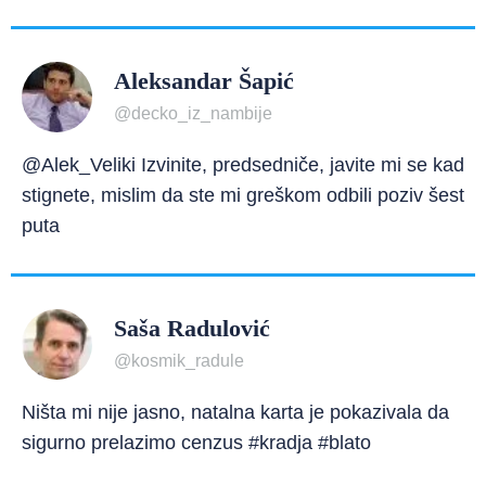
Aleksandar Šapić
@decko_iz_nambije
@Alek_Veliki Izvinite, predsedniče, javite mi se kad
stignete, mislim da ste mi greškom odbili poziv šest
puta
Saša Radulović
@kosmik_radule
Ništa mi nije jasno, natalna karta je pokazivala da
sigurno prelazimo cenzus #kradja #blato