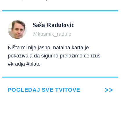
Saša Radulović
@kosmik_radule
Ništa mi nije jasno, natalna karta je
pokazivala da sigurno prelazimo cenzus
#kradja #blato
POGLEDAJ SVE TVITOVE