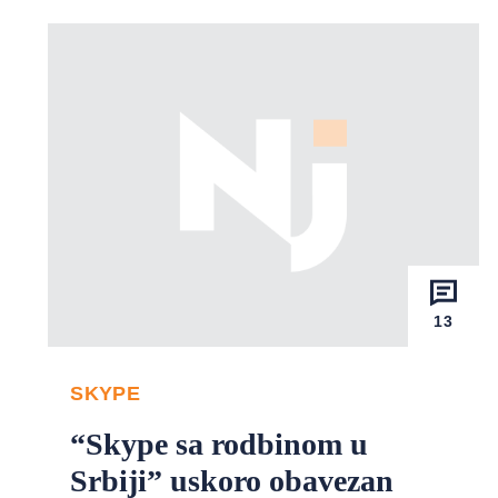
13
SKYPE
“Skype sa rodbinom u
Srbiji” uskoro obavezan