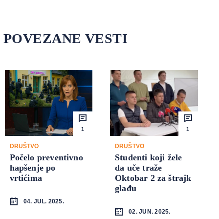
POVEZANE VESTI
1
1
DRUŠTVO
DRUŠTVO
Počelo preventivno
Studenti koji žele
hapšenje po
da uče traže
vrtićima
Oktobar 2 za štrajk
glađu
04. JUL. 2025.
02. JUN. 2025.