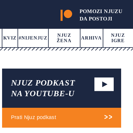
POMOZI NJUZU
DA POSTOJI
NJUZ
NJUZ
KVIZ
#NIJENJUZ
ARHIVA
ŽENA
IGRE
NJUZ PODKAST
NA YOUTUBE-U
Prati Njuz podkast