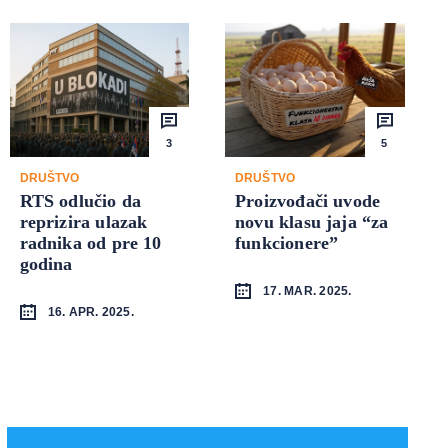
3
5
DRUŠTVO
DRUŠTVO
RTS odlučio da
Proizvođači uvode
reprizira ulazak
novu klasu jaja “za
radnika od pre 10
funkcionere”
godina
17. MAR. 2025.
16. APR. 2025.