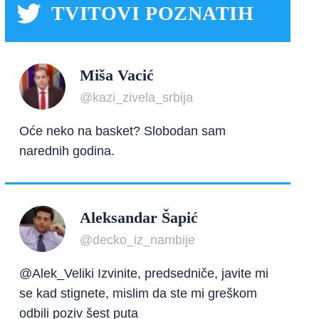
TVITOVI POZNATIH
Miša Vacić
@kazi_zivela_srbija
Oće neko na basket? Slobodan sam
narednih godina.
Aleksandar Šapić
@decko_iz_nambije
@Alek_Veliki Izvinite, predsedniče, javite mi
se kad stignete, mislim da ste mi greškom
odbili poziv šest puta