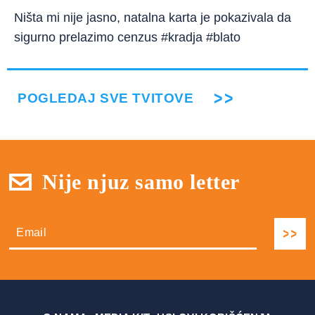
Ništa mi nije jasno, natalna karta je pokazivala da
sigurno prelazimo cenzus #kradja #blato
POGLEDAJ SVE TVITOVE
Nije njuz samo letter