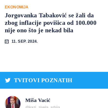
EKONOMIJA
Jorgovanka Tabaković se žali da
zbog inflacije povišica od 100.000
nije ono što je nekad bila
11. SEP. 2024.
TVITOVI POZNATIH
Miša Vacić
@kazi_zivela_srbija