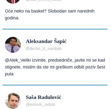
Oće neko na basket? Slobodan sam narednih
godina.
Aleksandar Šapić
@decko_iz_nambije
@Alek_Veliki Izvinite, predsedniče, javite mi se kad
stignete, mislim da ste mi greškom odbili poziv šest
puta
Saša Radulović
@kosmik_radule