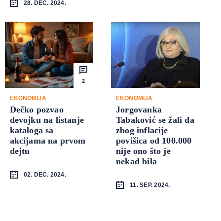
28. DEC. 2024.
2
EKONOMIJA
EKONOMIJA
Dečko pozvao
Jorgovanka
devojku na listanje
Tabaković se žali da
kataloga sa
zbog inflacije
akcijama na prvom
povišica od 100.000
dejtu
nije ono što je
nekad bila
02. DEC. 2024.
11. SEP. 2024.