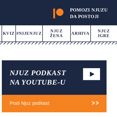
POMOZI NJUZU
DA POSTOJI
NJUZ
NJUZ
KVIZ
#NIJENJUZ
ARHIVA
ŽENA
IGRE
NJUZ PODKAST
NA YOUTUBE-U
Prati Njuz podkast