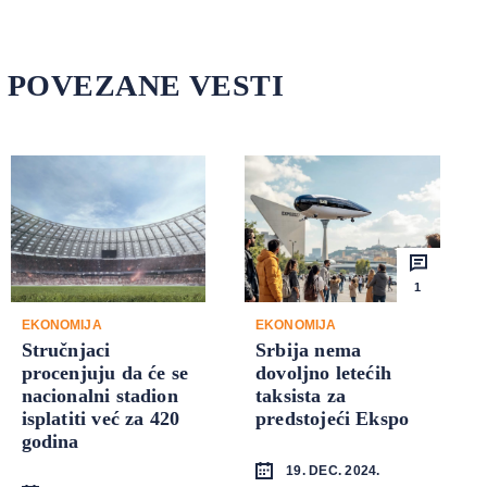
POVEZANE VESTI
1
EKONOMIJA
EKONOMIJA
Stručnjaci
Srbija nema
procenjuju da će se
dovoljno letećih
nacionalni stadion
taksista za
isplatiti već za 420
predstojeći Ekspo
godina
19. DEC. 2024.