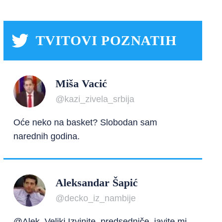
TVITOVI POZNATIH
Miša Vacić
@kazi_zivela_srbija
Oće neko na basket? Slobodan sam
narednih godina.
Aleksandar Šapić
@decko_iz_nambije
@Alek_Veliki Izvinite, predsedniče, javite mi