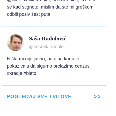
se kad stignete, mislim da ste mi greškom
odbili poziv šest puta
Saša Radulović
@kosmik_radule
Ništa mi nije jasno, natalna karta je
pokazivala da sigurno prelazimo cenzus
#kradja #blato
POGLEDAJ SVE TVITOVE