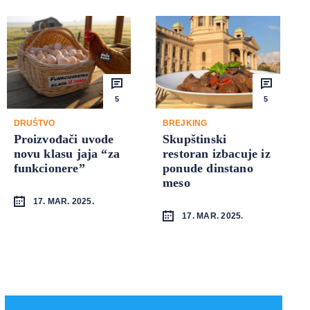
5
5
DRUŠTVO
BREJKING
Proizvođači uvode
Skupštinski
novu klasu jaja “za
restoran izbacuje iz
funkcionere”
ponude dinstano
meso
17. MAR. 2025.
17. MAR. 2025.