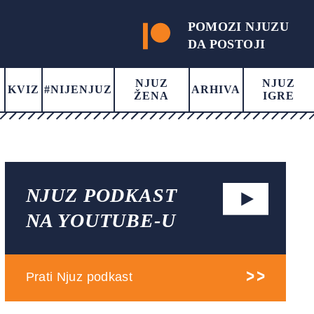
POMOZI NJUZU
DA POSTOJI
NJUZ
NJUZ
KVIZ
#NIJENJUZ
ARHIVA
ŽENA
IGRE
NJUZ PODKAST
NA YOUTUBE-U
Prati Njuz podkast