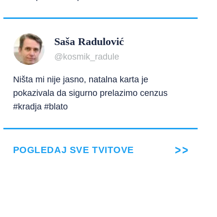
Saša Radulović
@kosmik_radule
Ništa mi nije jasno, natalna karta je
pokazivala da sigurno prelazimo cenzus
#kradja #blato
POGLEDAJ SVE TVITOVE