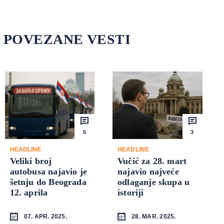
POVEZANE VESTI
5
3
HEADLINE
HEADLINE
Veliki broj
Vučić za 28. mart
autobusa najavio je
najavio najveće
šetnju do Beograda
odlaganje skupa u
12. aprila
istoriji
07. APR. 2025.
28. MAR. 2025.