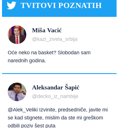
TVITOVI POZNATIH
Miša Vacić
@kazi_zivela_srbija
Oće neko na basket? Slobodan sam
narednih godina.
Aleksandar Šapić
@decko_iz_nambije
@Alek_Veliki Izvinite, predsedniče, javite mi
se kad stignete, mislim da ste mi greškom
odbili poziv šest puta