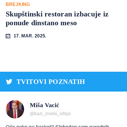
BREJKING
Skupštinski restoran izbacuje iz
ponude dinstano meso
17. MAR. 2025.
TVITOVI POZNATIH
Miša Vacić
@kazi_zivela_srbija