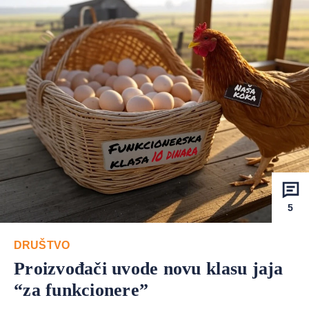
5
DRUŠTVO
Proizvođači uvode novu klasu jaja
“za funkcionere”