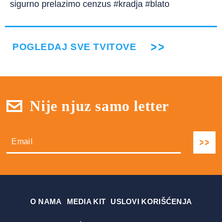
sigurno prelazimo cenzus #kradja #blato
POGLEDAJ SVE TVITOVE
Nije njuz samo letter
О NAMA
MEDIA KIT
USLOVI KORIŠĆENJA