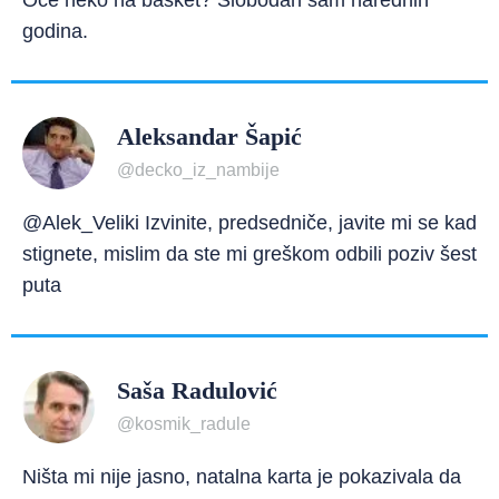
Oće neko na basket? Slobodan sam narednih
godina.
Aleksandar Šapić
@decko_iz_nambije
@Alek_Veliki Izvinite, predsedniče, javite mi se kad
stignete, mislim da ste mi greškom odbili poziv šest
puta
Saša Radulović
@kosmik_radule
Ništa mi nije jasno, natalna karta je pokazivala da