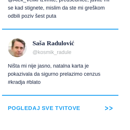
se kad stignete, mislim da ste mi greškom
odbili poziv šest puta
Saša Radulović
@kosmik_radule
Ništa mi nije jasno, natalna karta je
pokazivala da sigurno prelazimo cenzus
#kradja #blato
POGLEDAJ SVE TVITOVE