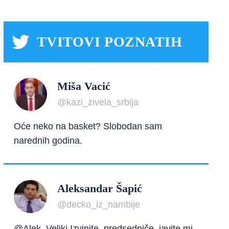
TVITOVI POZNATIH
Miša Vacić
@kazi_zivela_srbija
Oće neko na basket? Slobodan sam
narednih godina.
Aleksandar Šapić
@decko_iz_nambije
@Alek_Veliki Izvinite, predsedniče, javite mi