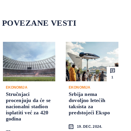
POVEZANE VESTI
1
EKONOMIJA
EKONOMIJA
Stručnjaci
Srbija nema
procenjuju da će se
dovoljno letećih
nacionalni stadion
taksista za
isplatiti već za 420
predstojeći Ekspo
godina
19. DEC. 2024.