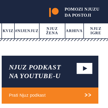
POMOZI NJUZU
DA POSTOJI
NJUZ
NJUZ
KVIZ
#NIJENJUZ
ARHIVA
ŽENA
IGRE
NJUZ PODKAST
NA YOUTUBE-U
Prati Njuz podkast