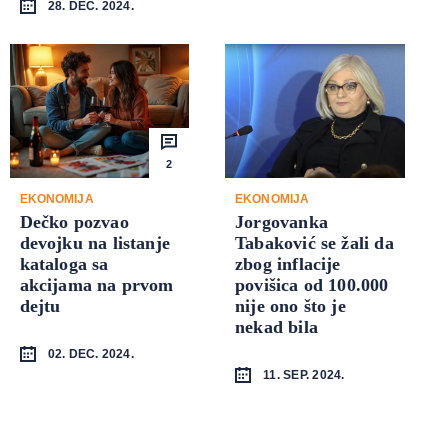
28. DEC. 2024.
2
EKONOMIJA
EKONOMIJA
Dečko pozvao
Jorgovanka
devojku na listanje
Tabaković se žali da
kataloga sa
zbog inflacije
akcijama na prvom
povišica od 100.000
dejtu
nije ono što je
nekad bila
02. DEC. 2024.
11. SEP. 2024.