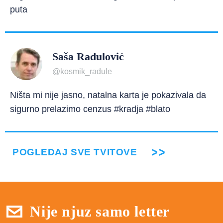
puta
Saša Radulović
@kosmik_radule
Ništa mi nije jasno, natalna karta je pokazivala da
sigurno prelazimo cenzus #kradja #blato
POGLEDAJ SVE TVITOVE
Nije njuz samo letter