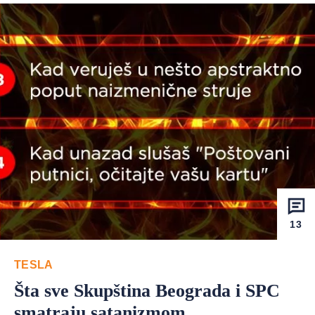
13
TESLA
Šta sve Skupština Beograda i SPC
smatraju satanizmom