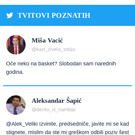
TVITOVI POZNATIH
Miša Vacić
@kazi_zivela_srbija
Oće neko na basket? Slobodan sam narednih
godina.
Aleksandar Šapić
@decko_iz_nambije
@Alek_Veliki Izvinite, predsedniče, javite mi se kad
stignete, mislim da ste mi greškom odbili poziv šest