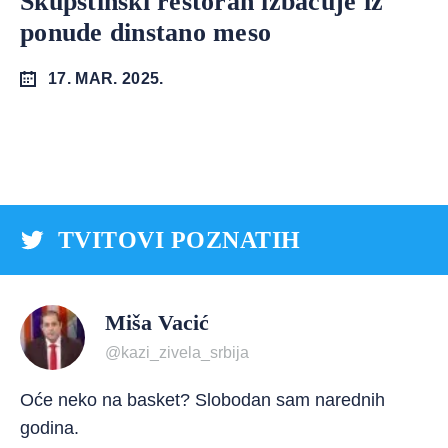
Skupštinski restoran izbacuje iz
ponude dinstano meso
17. MAR. 2025.
TVITOVI POZNATIH
Miša Vacić
@kazi_zivela_srbija
Oće neko na basket? Slobodan sam narednih
godina.