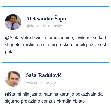
Aleksandar Šapić
@decko_iz_nambije
@Alek_Veliki Izvinite, predsedniče, javite mi se kad
stignete, mislim da ste mi greškom odbili poziv šest
puta
Saša Radulović
@kosmik_radule
Ništa mi nije jasno, natalna karta je pokazivala da
sigurno prelazimo cenzus #kradja #blato