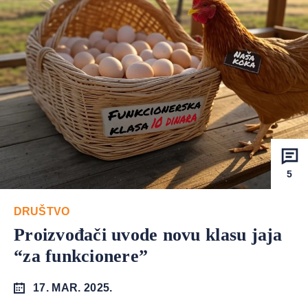
5
DRUŠTVO
Proizvođači uvode novu klasu jaja
“za funkcionere”
17. MAR. 2025.