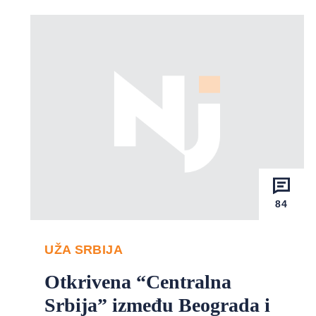
84
UŽA SRBIJA
Otkrivena “Centralna
Srbija” između Beograda i