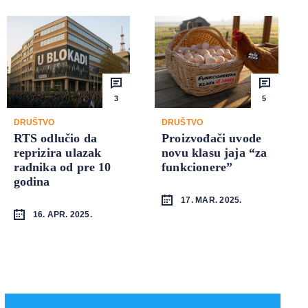
3
5
DRUŠTVO
DRUŠTVO
RTS odlučio da
Proizvođači uvode
reprizira ulazak
novu klasu jaja “za
radnika od pre 10
funkcionere”
godina
17. MAR. 2025.
16. APR. 2025.