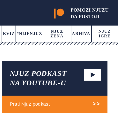
POMOZI NJUZU
DA POSTOJI
NJUZ
NJUZ
KVIZ
#NIJENJUZ
ARHIVA
ŽENA
IGRE
NJUZ PODKAST
NA YOUTUBE-U
Prati Njuz podkast