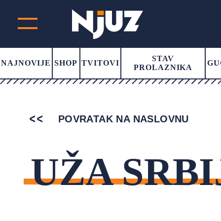
STAV
NAJNOVIJE
SHOP
TVITOVI
GU
PROLAZNIKA
POVRATAK NA NASLOVNU
UŽA SRBI