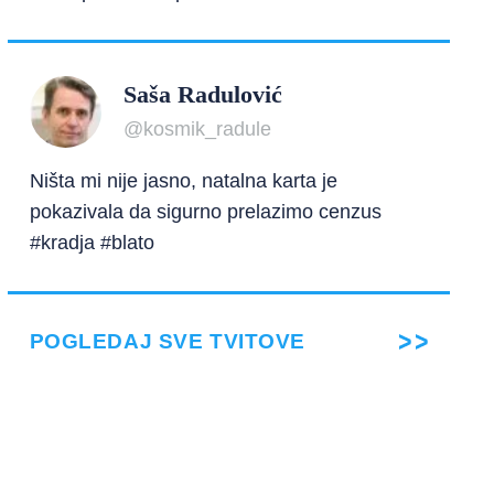
Saša Radulović
@kosmik_radule
Ništa mi nije jasno, natalna karta je
pokazivala da sigurno prelazimo cenzus
#kradja #blato
POGLEDAJ SVE TVITOVE