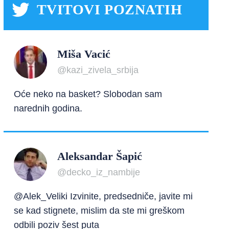
TVITOVI POZNATIH
Miša Vacić
@kazi_zivela_srbija
Oće neko na basket? Slobodan sam
narednih godina.
Aleksandar Šapić
@decko_iz_nambije
@Alek_Veliki Izvinite, predsedniče, javite mi
se kad stignete, mislim da ste mi greškom
odbili poziv šest puta