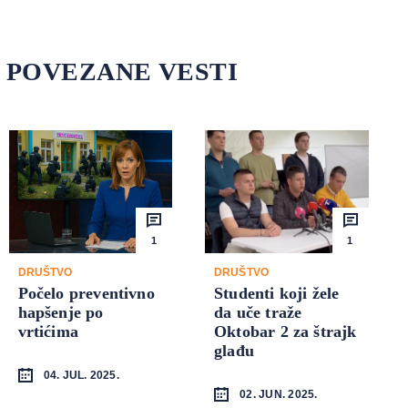
POVEZANE VESTI
1
1
DRUŠTVO
DRUŠTVO
Počelo preventivno
Studenti koji žele
hapšenje po
da uče traže
vrtićima
Oktobar 2 za štrajk
glađu
04. JUL. 2025.
02. JUN. 2025.