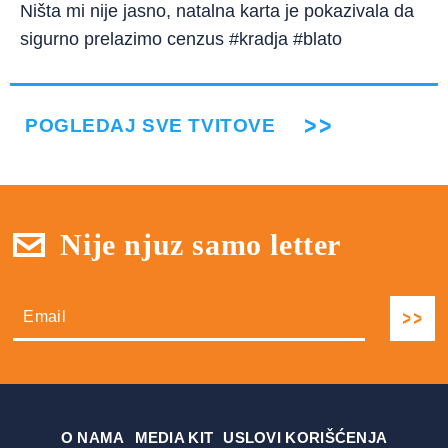
Ništa mi nije jasno, natalna karta je pokazivala da
sigurno prelazimo cenzus #kradja #blato
POGLEDAJ SVE TVITOVE
Nije njuz samo letter
О NAMA
MEDIA KIT
USLOVI KORIŠĆENJA