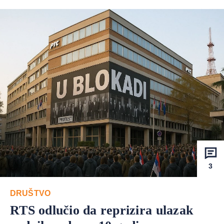
3
DRUŠTVO
RTS odlučio da reprizira ulazak