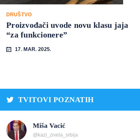
DRUŠTVO
Proizvođači uvode novu klasu jaja
“za funkcionere”
17. MAR. 2025.
TVITOVI POZNATIH
Miša Vacić
@kazi_zivela_srbija