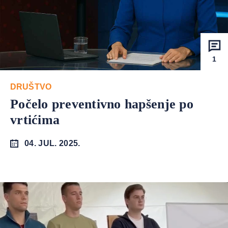
1
DRUŠTVO
Počelo preventivno hapšenje po
vrtićima
04. JUL. 2025.