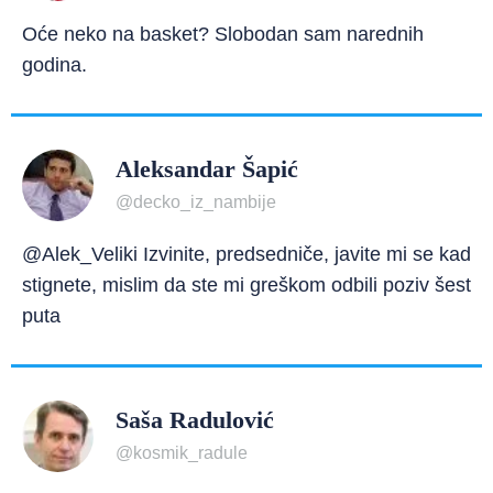
Oće neko na basket? Slobodan sam narednih
godina.
Aleksandar Šapić
@decko_iz_nambije
@Alek_Veliki Izvinite, predsedniče, javite mi se kad
stignete, mislim da ste mi greškom odbili poziv šest
puta
Saša Radulović
@kosmik_radule