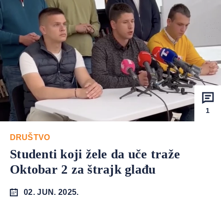
1
DRUŠTVO
Studenti koji žele da uče traže
Oktobar 2 za štrajk glađu
02. JUN. 2025.