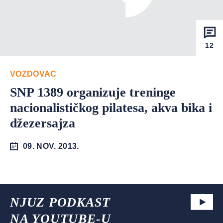
12
VOZDOVAC
SNP 1389 organizuje treninge
nacionalističkog pilatesa, akva bika i
džezersajza
09. NOV. 2013.
NJUZ PODKAST
NA YOUTUBE-U