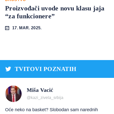
Proizvođači uvode novu klasu jaja
“za funkcionere”
17. MAR. 2025.
TVITOVI POZNATIH
Miša Vacić
@kazi_zivela_srbija
Oće neko na basket? Slobodan sam narednih