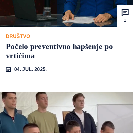
1
DRUŠTVO
Počelo preventivno hapšenje po
vrtićima
04. JUL. 2025.