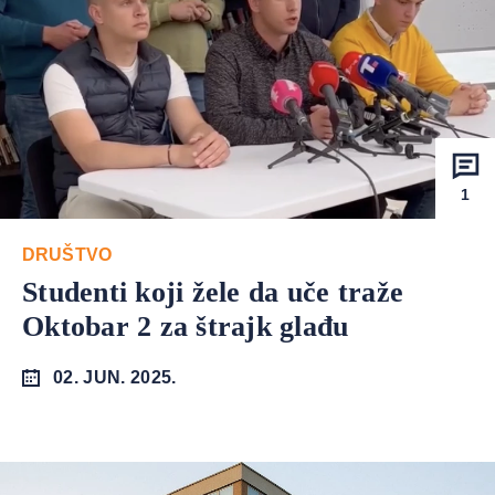
1
DRUŠTVO
Studenti koji žele da uče traže
Oktobar 2 za štrajk glađu
02. JUN. 2025.