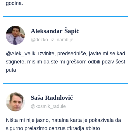
godina.
Aleksandar Šapić
@decko_iz_nambije
@Alek_Veliki Izvinite, predsedniče, javite mi se kad
stignete, mislim da ste mi greškom odbili poziv šest
puta
Saša Radulović
@kosmik_radule
Ništa mi nije jasno, natalna karta je pokazivala da
sigurno prelazimo cenzus #kradja #blato