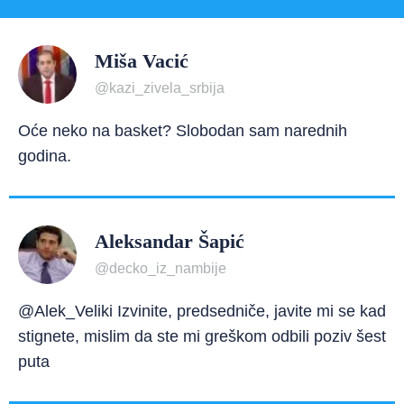
Miša Vacić
@kazi_zivela_srbija
Oće neko na basket? Slobodan sam narednih
godina.
Aleksandar Šapić
@decko_iz_nambije
@Alek_Veliki Izvinite, predsedniče, javite mi se kad
stignete, mislim da ste mi greškom odbili poziv šest
puta