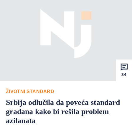
34
ŽIVOTNI STANDARD
Srbija odlučila da poveća standard
građana kako bi rešila problem
azilanata