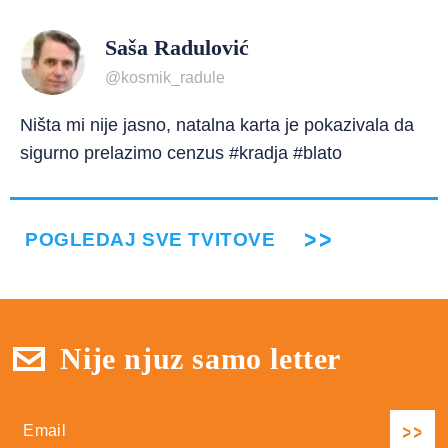
Saša Radulović
@kosmik_radule
Ništa mi nije jasno, natalna karta je pokazivala da
sigurno prelazimo cenzus #kradja #blato
POGLEDAJ SVE TVITOVE
Nije njuz samo letter