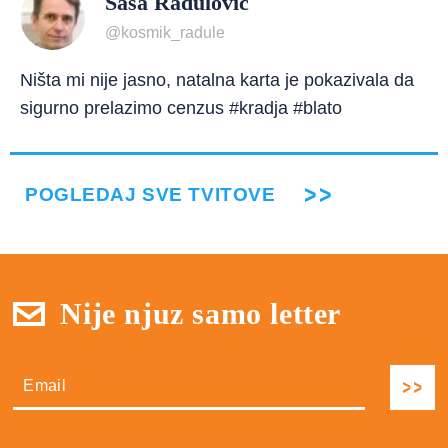
Saša Radulović
@kosmik_radule
Ništa mi nije jasno, natalna karta je pokazivala da
sigurno prelazimo cenzus #kradja #blato
POGLEDAJ SVE TVITOVE
Nije njuz samo letter