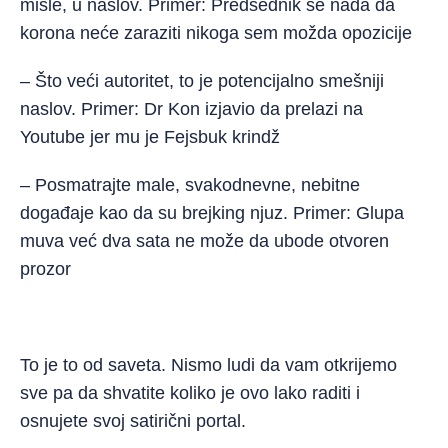
misle, u naslov. Primer:
Predsednik se nada da
korona neće zaraziti nikoga sem možda opozicije
– Što veći autoritet, to je potencijalno smešniji
naslov. Primer:
Dr Kon izjavio da prelazi na
Youtube jer mu je Fejsbuk krindž
– Posmatrajte male, svakodnevne, nebitne
događaje kao da su brejking njuz. Primer:
Glupa
muva već dva sata ne može da ubode otvoren
prozor
To je to od saveta. Nismo ludi da vam otkrijemo
sve pa da shvatite koliko je ovo lako raditi i
osnujete svoj satirični portal.