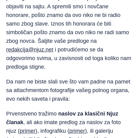
objaviti na sajtu. A spremili smo i novčane
honorare, pošto znamo da ovo niko ne bi radio
samo zbog slave. Iznos tih honorara će biti
simboličan pošto znamo da ovo niko ne radi samo
zbog novca. Šaljite vaše predloge na
redakcija@njuz.net
i potrudićemo se da
odgovorimo svima, u zavisnosti od toga koliko nam
predloga stigne.
Da nam ne biste slali sve što vam padne na pamet
sa attachmentom fotografije vašeg polnog organa,
evo nekih saveta i pravila:
Prvenstveno tražimo
naslov
za klasični Njuz
članak
, ali ako imate predlog za naslov za foto
njuz (
primer
), infografiku (
primer
), ili galeriju