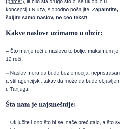
(
primer
), ili bilo šta drugo što bi se uklopilo u
koncepciju Njuza, slobodno pošaljite.
Zapamtite,
šaljite samo naslov, ne ceo tekst!
Kakve naslove uzimamo u obzir:
– Što manje reči u naslovu to bolje, maksimum je
12 reči.
– Naslov mora da bude bez emocija, nepristrasan
a stil agencijski, takav da može da bude objavljen
u Tanjugu.
Šta nam je najsmešnije:
– Uključite i ono što bi se inače prećutalo, a što svi