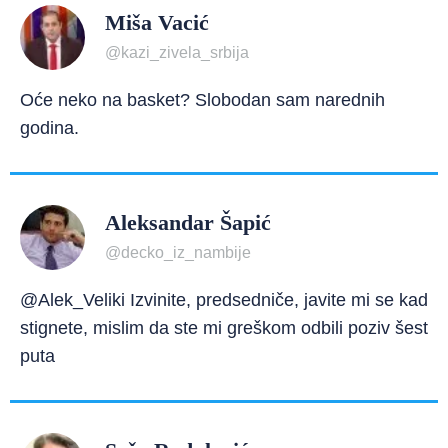
Miša Vacić
@kazi_zivela_srbija
Oće neko na basket? Slobodan sam narednih
godina.
Aleksandar Šapić
@decko_iz_nambije
@Alek_Veliki Izvinite, predsedniče, javite mi se kad
stignete, mislim da ste mi greškom odbili poziv šest
puta