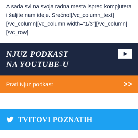
A sada svi na svoja radna mesta ispred kompjutera
i šaljite nam ideje. Srećno![/vc_column_text]
[/vc_column][vc_column width=”1/3”][/vc_column]
[/vc_row]
NJUZ PODKAST
NA YOUTUBE-U
Prati Njuz podkast
TVITOVI POZNATIH