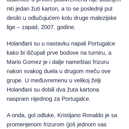
niti jedan žuti karton, a to se poslednji put
desilo u odlučujućem kolu druge malezijske
lige – zapad, 2007. godine.
Holanđani su u nastavku napali Portugalce
kako bi iščupali prve bodove na turniru, a
Mario Gomez je i dalje nameštao frizuru
nakon svakog duela u drugom meču ove
grupe. U međuvremenu u velikoj želji
Holanđani su dobili dva žuta kartona
naspram nijednog za Portugalce.
A onda, gol odluke, Kristijano Ronaldo je sa
promenjenom frizurom (još jednom vas