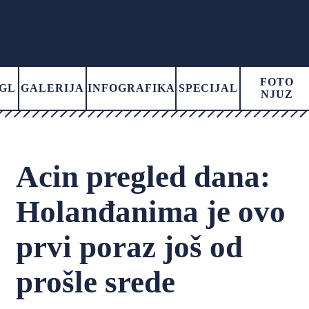
FOTO
GL
GALERIJA
INFOGRAFIKA
SPECIJAL
NJUZ
Acin pregled dana:
Holanđanima je ovo
prvi poraz još od
prošle srede