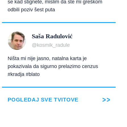
se kad stignete, mislim da ste mi greškom
odbili poziv šest puta
Saša Radulović
@kosmik_radule
Ništa mi nije jasno, natalna karta je
pokazivala da sigurno prelazimo cenzus
#kradja #blato
POGLEDAJ SVE TVITOVE