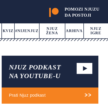
POMOZI NJUZU
DA POSTOJI
NJUZ
NJUZ
KVIZ
#NIJENJUZ
ARHIVA
ŽENA
IGRE
NJUZ PODKAST
NA YOUTUBE-U
Prati Njuz podkast