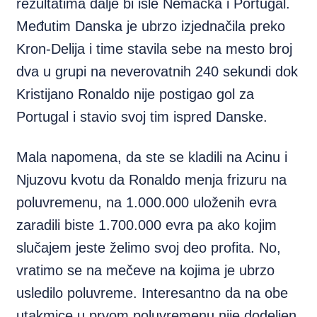
rezultatima dalje bi išle Nemačka i Portugal.
Međutim Danska je ubrzo izjednačila preko
Kron-Delija i time stavila sebe na mesto broj
dva u grupi na neverovatnih 240 sekundi dok
Kristijano Ronaldo nije postigao gol za
Portugal i stavio svoj tim ispred Danske.
Mala napomena, da ste se kladili na Acinu i
Njuzovu kvotu da Ronaldo menja frizuru na
poluvremenu, na 1.000.000 uloženih evra
zaradili biste 1.700.000 evra pa ako kojim
slučajem jeste želimo svoj deo profita. No,
vratimo se na mečeve na kojima je ubrzo
usledilo poluvreme. Interesantno da na obe
utakmice u prvom poluvremenu nije dodeljen