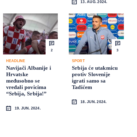
13. AUG. 2024.
2
3
HEADLINE
SPORT
Navijači Albanije i
Srbija će utakmicu
Hrvatske
protiv Slovenije
međusobno se
igrati samo sa
vređali povicima
Tadićem
“Srbija, Srbija!”
18. JUN. 2024.
19. JUN. 2024.