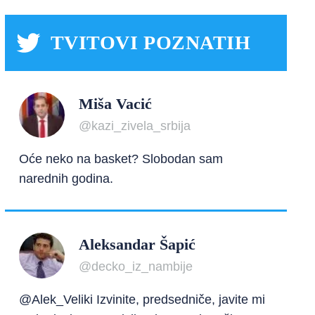
TVITOVI POZNATIH
Miša Vacić
@kazi_zivela_srbija
Oće neko na basket? Slobodan sam
narednih godina.
Aleksandar Šapić
@decko_iz_nambije
@Alek_Veliki Izvinite, predsedniče, javite mi