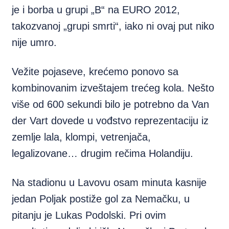
je i borba u grupi „B“ na EURO 2012,
takozvanoj „grupi smrti“, iako ni ovaj put niko
nije umro.
Vežite pojaseve, krećemo ponovo sa
kombinovanim izveštajem trećeg kola. Nešto
više od 600 sekundi bilo je potrebno da Van
der Vart dovede u vođstvo reprezentaciju iz
zemlje lala, klompi, vetrenjača,
legalizovane… drugim rečima Holandiju.
Na stadionu u Lavovu osam minuta kasnije
jedan Poljak postiže gol za Nemačku, u
pitanju je Lukas Podolski. Pri ovim