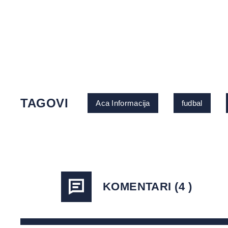
TAGOVI
Aca Informacija
fudbal
KOMENTARI (4 )