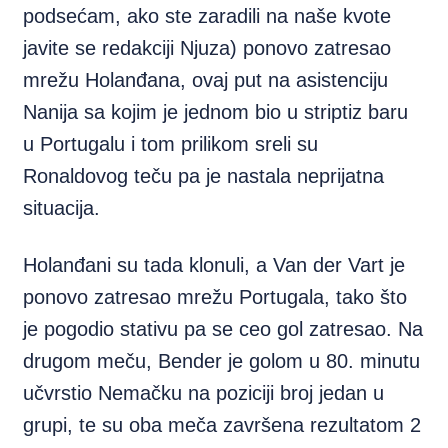
podsećam, ako ste zaradili na naše kvote
javite se redakciji Njuza) ponovo zatresao
mrežu Holanđana, ovaj put na asistenciju
Nanija sa kojim je jednom bio u striptiz baru
u Portugalu i tom prilikom sreli su
Ronaldovog teču pa je nastala neprijatna
situacija.
Holanđani su tada klonuli, a Van der Vart je
ponovo zatresao mrežu Portugala, tako što
je pogodio stativu pa se ceo gol zatresao. Na
drugom meču, Bender je golom u 80. minutu
učvrstio Nemačku na poziciji broj jedan u
grupi, te su oba meča završena rezultatom 2