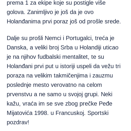
prema 1 za ekipe koje su postigle više
golova. Zanimljivo je još da je ovo
Holanđanima prvi poraz još od prošle srede.
Dalje su prošli Nemci i Portugalci, treća je
Danska, a veliki broj Srba u Holandiji uticao
je na njihov fudbalski mentalitet, te su
Holanđani prvi put u istoriji uspeli da vežu tri
poraza na velikim takmičenjima i zauzmu
poslednje mesto verovatno na celom
prvenstvu a ne samo u svojoj grupi. Neki
kažu, vraća im se sve zbog prečke Peđe
Mijatovića 1998. u Francuskoj. Sportski
pozdrav!