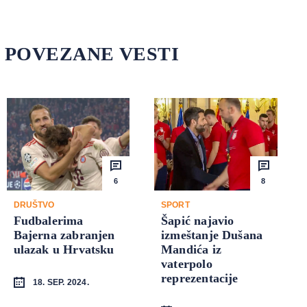
POVEZANE VESTI
6
8
DRUŠTVO
SPORT
Fudbalerima
Šapić najavio
Bajerna zabranjen
izmeštanje Dušana
ulazak u Hrvatsku
Mandića iz
vaterpolo
reprezentacije
18. SEP. 2024.