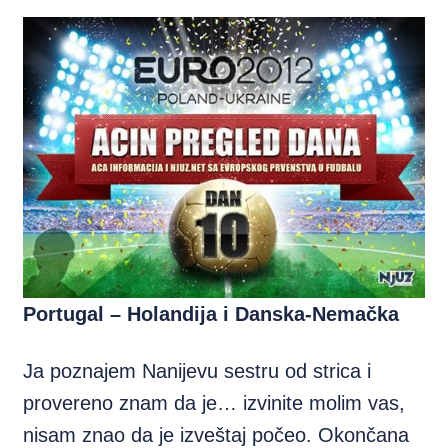
Portugal – Holandija i Danska-Nemačka
Ja poznajem Nanijevu sestru od strica i
provereno znam da je… izvinite molim vas,
nisam znao da je izveštaj počeo. Okončana