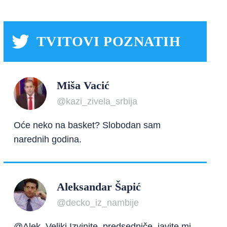
TVITOVI POZNATIH
Miša Vacić
@kazi_zivela_srbija
Oće neko na basket? Slobodan sam
narednih godina.
Aleksandar Šapić
@decko_iz_nambije
@Alek_Veliki Izvinite, predsedniče, javite mi