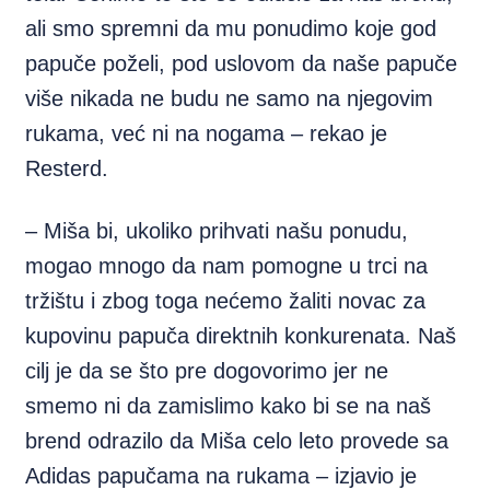
ali smo spremni da mu ponudimo koje god
papuče poželi, pod uslovom da naše papuče
više nikada ne budu ne samo na njegovim
rukama, već ni na nogama – rekao je
Resterd.
– Miša bi, ukoliko prihvati našu ponudu,
mogao mnogo da nam pomogne u trci na
tržištu i zbog toga nećemo žaliti novac za
kupovinu papuča direktnih konkurenata. Naš
cilj je da se što pre dogovorimo jer ne
smemo ni da zamislimo kako bi se na naš
brend odrazilo da Miša celo leto provede sa
Adidas papučama na rukama – izjavio je