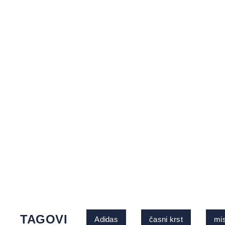
TAGOVI
Adidas
časni krst
mi