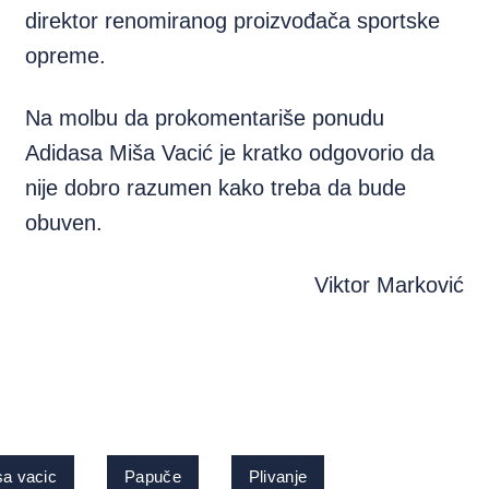
direktor renomiranog proizvođača sportske
opreme.
Na molbu da prokomentariše ponudu
Adidasa Miša Vacić je kratko odgovorio da
nije dobro razumen kako treba da bude
obuven.
Viktor Marković
sa vacic
Papuče
Plivanje