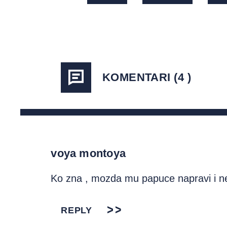
KOMENTARI (4 )
voya montoya
Ko zna , mozda mu papuce napravi i
REPLY