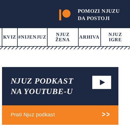
POMOZI NJUZU
DA POSTOJI
NJUZ
NJUZ
KVIZ
#NIJENJUZ
ARHIVA
ŽENA
IGRE
NJUZ PODKAST
NA YOUTUBE-U
Prati Njuz podkast