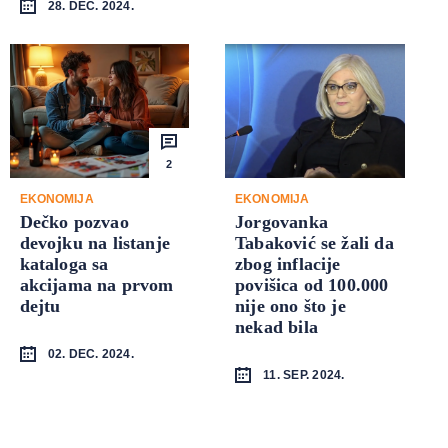
28. DEC. 2024.
2
EKONOMIJA
EKONOMIJA
Dečko pozvao
Jorgovanka
devojku na listanje
Tabaković se žali da
kataloga sa
zbog inflacije
akcijama na prvom
povišica od 100.000
dejtu
nije ono što je
nekad bila
02. DEC. 2024.
11. SEP. 2024.