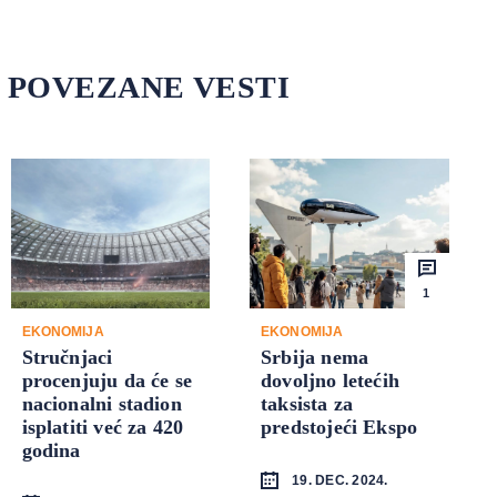
POVEZANE VESTI
1
EKONOMIJA
EKONOMIJA
Stručnjaci
Srbija nema
procenjuju da će se
dovoljno letećih
nacionalni stadion
taksista za
isplatiti već za 420
predstojeći Ekspo
godina
19. DEC. 2024.