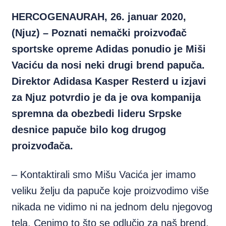
HERCOGENAURAH, 26. januar 2020,
(Njuz) – Poznati nemački proizvođač
sportske opreme Adidas ponudio je Miši
Vaciću da nosi neki drugi brend papuča.
Direktor Adidasa Kasper Resterd u izjavi
za Njuz potvrdio je da je ova kompanija
spremna da obezbedi lideru Srpske
desnice papuče bilo kog drugog
proizvođača.
– Kontaktirali smo Mišu Vacića jer imamo
veliku želju da papuče koje proizvodimo više
nikada ne vidimo ni na jednom delu njegovog
tela. Cenimo to što se odlučio za naš brend,