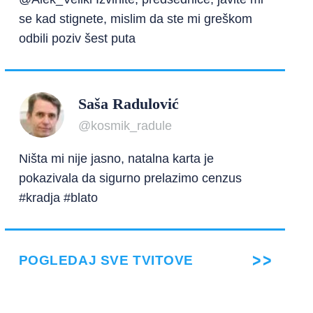
se kad stignete, mislim da ste mi greškom
odbili poziv šest puta
Saša Radulović
@kosmik_radule
Ništa mi nije jasno, natalna karta je
pokazivala da sigurno prelazimo cenzus
#kradja #blato
POGLEDAJ SVE TVITOVE