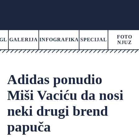
FOTO
GL
GALERIJA
INFOGRAFIKA
SPECIJAL
NJUZ
Adidas ponudio
Miši Vaciću da nosi
neki drugi brend
papuča