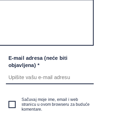
E-mail adresa (neće biti
objavljena) *
Sačuvaj moje ime, email i web
stranicu u ovom browseru za buduće
komentare.