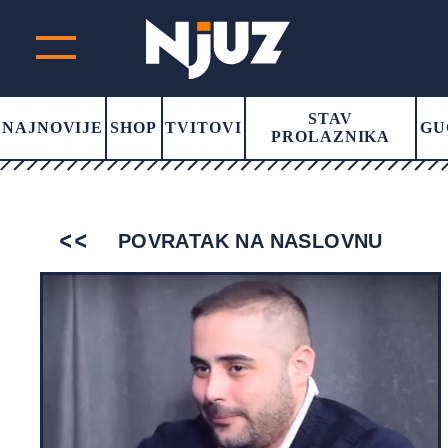
STAV
NAJNOVIJE
SHOP
TVITOVI
GU
PROLAZNIKA
POVRATAK NA NASLOVNU