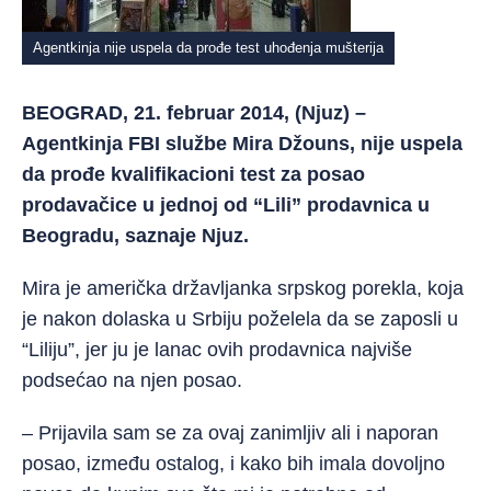
Agentkinja nije uspela da prođe test uhođenja mušterija
BEOGRAD, 21. februar 2014, (Njuz) –
Agentkinja FBI službe Mira Džouns, nije uspela
da prođe kvalifikacioni test za posao
prodavačice u jednoj od “Lili” prodavnica u
Beogradu, saznaje Njuz.
Mira je američka državljanka srpskog porekla, koja
je nakon dolaska u Srbiju poželela da se zaposli u
“Liliju”, jer ju je lanac ovih prodavnica najviše
podsećao na njen posao.
– Prijavila sam se za ovaj zanimljiv ali i naporan
posao, između ostalog, i kako bih imala dovoljno