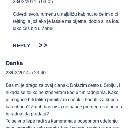
23/02/2014 u 03:05
Odvedi svoju rumenu u najbližu kabinu, to će im dići
rejting, a još ako je lassie maloljetna, dobio si na lotu,
iako ćeš biti u Zabeli.
REPLY
Danka
23/02/2014 u 23:40
Bas mi je drago za ovaj clanak. Dolazim cesto u Srbiju , i
nikada se toliko ne iznerviram kao u tim radnjama. Kako
je moguce biti toliko primitivan i neuk, i hodati iza kupca
kao uhoda? Zar ih bas nista ne nauce pre nego sto udju u
te radnje da prodaju?
To se vrlo lepo radi sa kamerama u posebnom odelenju