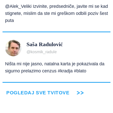
@Alek_Veliki Izvinite, predsedniče, javite mi se kad
stignete, mislim da ste mi greškom odbili poziv šest
puta
Saša Radulović
@kosmik_radule
Ništa mi nije jasno, natalna karta je pokazivala da
sigurno prelazimo cenzus #kradja #blato
POGLEDAJ SVE TVITOVE