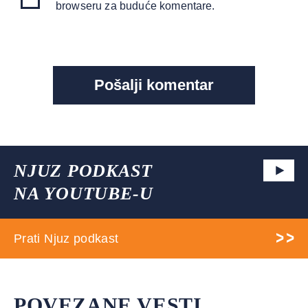
browseru za buduće komentare.
NJUZ PODKAST
NA YOUTUBE-U
Prati Njuz podkast
POVEZANE VESTI