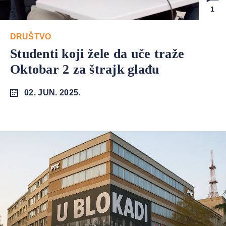
1
DRUŠTVO
Studenti koji žele da uče traže
Oktobar 2 za štrajk glađu
02. JUN. 2025.