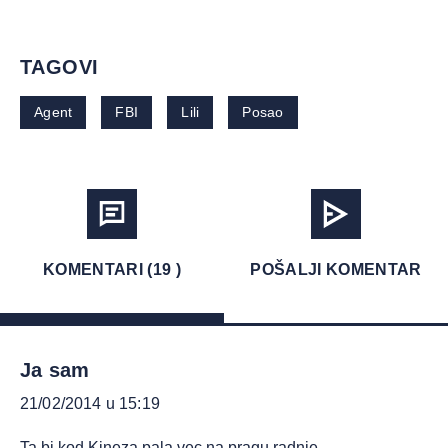
TAGOVI
Agent
FBI
Lili
Posao
KOMENTARI (19 )
POŠALJI KOMENTAR
Ja sam
21/02/2014 u 15:19
Ta bi kod Kineza pala vec na pragu radnje.