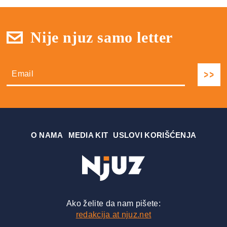
Nije njuz samo letter
О NAMA
MEDIA KIT
USLOVI KORIŠĆENJA
Ako želite da nam pišete:
redakcija at njuz.net