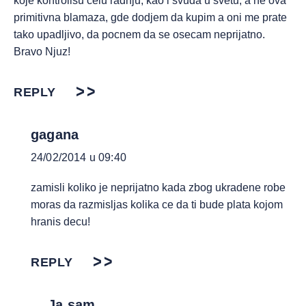
koje kontrolisu celu radnju, kao i svuda u svetu, a ne ova
primitivna blamaza, gde dodjem da kupim a oni me prate
tako upadljivo, da pocnem da se osecam neprijatno.
Bravo Njuz!
REPLY
gagana
24/02/2014 u 09:40
zamisli koliko je neprijatno kada zbog ukradene robe
moras da razmisljas kolika ce da ti bude plata kojom
hranis decu!
REPLY
Ja sam