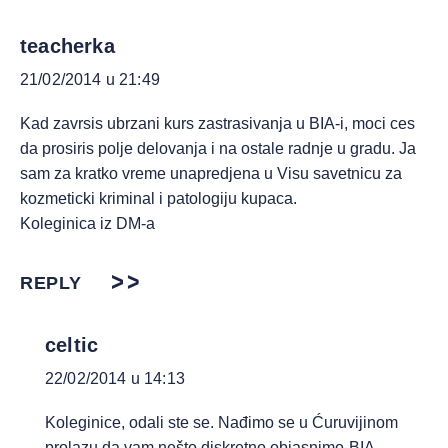
teacherka
21/02/2014 u 21:49
Kad zavrsis ubrzani kurs zastrasivanja u BIA-i, moci ces
da prosiris polje delovanja i na ostale radnje u gradu. Ja
sam za kratko vreme unapredjena u Visu savetnicu za
kozmeticki kriminal i patologiju kupaca.
Koleginica iz DM-a
REPLY
celtic
22/02/2014 u 14:13
Koleginice, odali ste se. Nađimo se u Ćuruvijinom
prolazu da vam nešto diskretno objasnimo-BIA