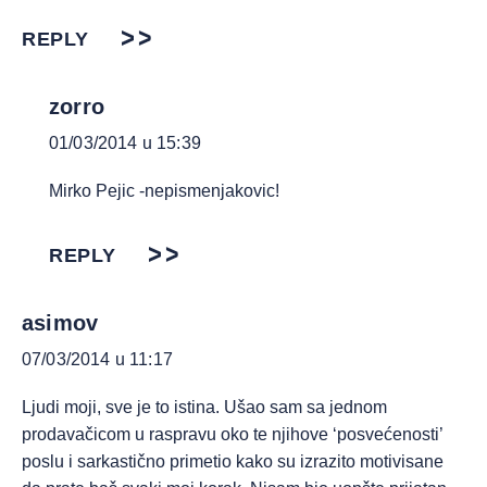
REPLY
zorro
01/03/2014 u 15:39
Mirko Pejic -nepismenjakovic!
REPLY
asimov
07/03/2014 u 11:17
Ljudi moji, sve je to istina. Ušao sam sa jednom
prodavačicom u raspravu oko te njihove ‘posvećenosti’
poslu i sarkastično primetio kako su izrazito motivisane