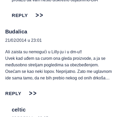
REPLY
Budalica
21/02/2014 u 23:01
Ali zaista su nemogući u Lilly-ju i u dm-u!!
Uvek kad uđem sa curom ona gleda proizvode, a ja se
međusobno streljam pogledima sa obezbeđenjem.
Osećam se kao neki lopov. Neprijatno. Zato me uglavnom
ide sama tamo, da ne bih prebio nekog od onih drkoša…
REPLY
celtic