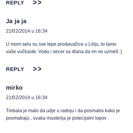
REPLY
Ja ja ja
21/02/2014 u 16:34
U mom selu su sve lepe prodavačice u Liliju, to tamo
vaše vučkaste. Vodu i secer sa dlana da im ne uzmeš :)
REPLY
mirko
21/02/2014 u 16:34
Trebala je malo da udje u radnju i da posmatra kako je
posmatraju , svaka musterija je potecijalni lopov .