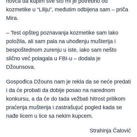
novca da kupim sve što mi je potrebno od
kozmetike u “Liliju”, međutim odbijena sam – priča
Mira.
– Test opšteg poznavanja kozmetike sam lako
položila, ali sam pala na uhođenju mušterija i
bespoštednom zurenju u iste, iako sam nešto
slično već polagala u FBI-u – dodala je
Džounsova.
Gospođica Džouns nam je rekla da se neće predati
i da će probati da dobije posao na narednom
konkursu, a da će do tada vežbati hitrost prilikom
praćenja mušterija i zastrašujuć pogled kada se
nađe licem u lice sa nekim kupcem.
Strahinja Ćalović