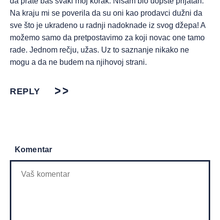
da prate baš svaki moj korak. Nisam bio uopšte prijatan.
Na kraju mi se poverila da su oni kao prodavci dužni da
sve što je ukradeno u radnji nadoknade iz svog džepa! A
možemo samo da pretpostavimo za koji novac one tamo
rade. Jednom rečju, užas. Uz to saznanje nikako ne
mogu a da ne budem na njihovoj strani.
REPLY
Komentar