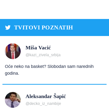
TVITOVI POZNATIH
Miša Vacić
@kazi_zivela_srbija
Oće neko na basket? Slobodan sam narednih
godina.
Aleksandar Šapić
@decko_iz_nambije