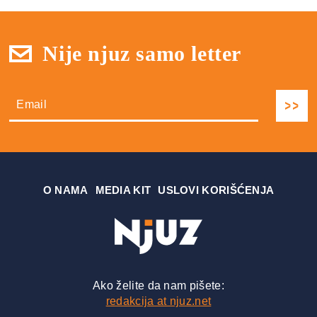
Nije njuz samo letter
О NAMA
MEDIA KIT
USLOVI KORIŠĆENJA
Ako želite da nam pišete:
redakcija at njuz.net