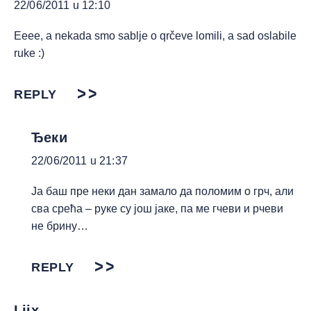
22/06/2011 u 12:10
Eeee, a nekada smo sablje o qrčeve lomili, a sad oslabile
ruke :)
REPLY
Ђеки
22/06/2011 u 21:37
Ја баш пре неки дан замало да поломим о грч, али
сва срећа – руке су још јаке, па ме гчеви и рчеви
не брину…
REPLY
Ljix