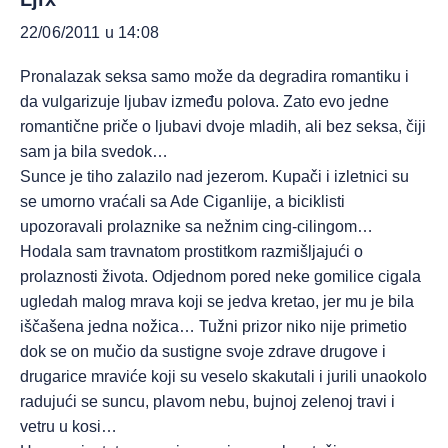
22/06/2011 u 14:08
Pronalazak seksa samo može da degradira romantiku i
da vulgarizuje ljubav između polova. Zato evo jedne
romantične priče o ljubavi dvoje mladih, ali bez seksa, čiji
sam ja bila svedok…
Sunce je tiho zalazilo nad jezerom. Kupači i izletnici su
se umorno vraćali sa Ade Ciganlije, a biciklisti
upozoravali prolaznike sa nežnim cing-cilingom…
Hodala sam travnatom prostitkom razmišljajući o
prolaznosti života. Odjednom pored neke gomilice cigala
ugledah malog mrava koji se jedva kretao, jer mu je bila
iščašena jedna nožica… Tužni prizor niko nije primetio
dok se on mučio da sustigne svoje zdrave drugove i
drugarice mraviće koji su veselo skakutali i jurili unaokolo
radujući se suncu, plavom nebu, bujnoj zelenoj travi i
vetru u kosi…