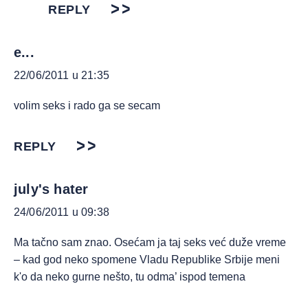
REPLY
e...
22/06/2011 u 21:35
volim seks i rado ga se secam
REPLY
july's hater
24/06/2011 u 09:38
Ma tačno sam znao. Osećam ja taj seks već duže vreme
– kad god neko spomene Vladu Republike Srbije meni
k'o da neko gurne nešto, tu odma’ ispod temena