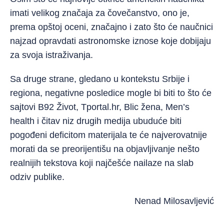
imati velikog značaja za čovečanstvo, ono je,
prema opštoj oceni, značajno i zato što će naučnici
najzad opravdati astronomske iznose koje dobijaju
za svoja istraživanja.
Sa druge strane, gledano u kontekstu Srbije i
regiona, negativne posledice mogle bi biti to što će
sajtovi B92 Život, Tportal.hr, Blic žena, Men’s
health i čitav niz drugih medija ubuduće biti
pogođeni deficitom materijala te će najverovatnije
morati da se preorijentišu na objavljivanje nešto
realnijih tekstova koji najčešće nailaze na slab
odziv publike.
Nenad Milosavljević