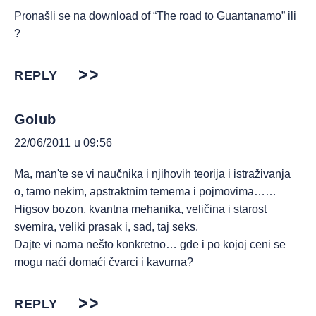
Pronašli se na download of “The road to Guantanamo” ili
?
REPLY
Golub
22/06/2011 u 09:56
Ma, man'te se vi naučnika i njihovih teorija i istraživanja
o, tamo nekim, apstraktnim temema i pojmovima……
Higsov bozon, kvantna mehanika, veličina i starost
svemira, veliki prasak i, sad, taj seks.
Dajte vi nama nešto konkretno… gde i po kojoj ceni se
mogu naći domaći čvarci i kavurna?
REPLY