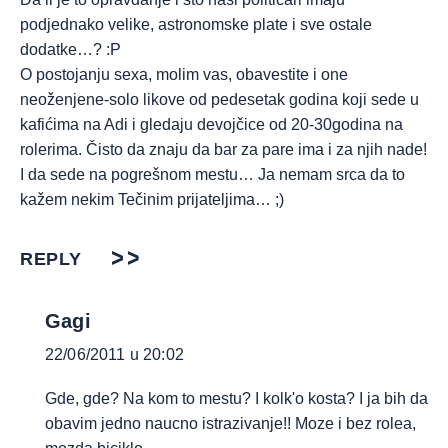
podjednako velike, astronomske plate i sve ostale
dodatke…? :P
O postojanju sexa, molim vas, obavestite i one
neoženjene-solo likove od pedesetak godina koji sede u
kafićima na Adi i gledaju devojčice od 20-30godina na
rolerima. Čisto da znaju da bar za pare ima i za njih nade!
I da sede na pogrešnom mestu… Ja nemam srca da to
kažem nekim Tečinim prijateljima… ;)
REPLY
Gagi
22/06/2011 u 20:02
Gde, gde? Na kom to mestu? I kolk'o kosta? I ja bih da
obavim jedno naucno istrazivanje!! Moze i bez rolea,