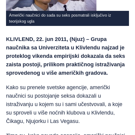
Američki naučnici do sada su seks posmatrali isključivo iz
teorijskog ugla
KLIVLEND, 22. jun 2011, (Njuz) – Grupa
naučnika sa Univerziteta u Klivlendu najzad je
proteklog vikenda empirijski dokazala da seks
zaista postoji, prilikom praktičnog istraživanja
sprovedenog u više američkih gradova.
Kako su prenele svetske agencije, američki
naučnici su postojanje seksa dokazali u
istraživanju u kojem su i sami učestvovali, a koje
su sproveli u više noćnih klubova u Klivlendu,
Čikagu, Njujorku i Las Vegasu.