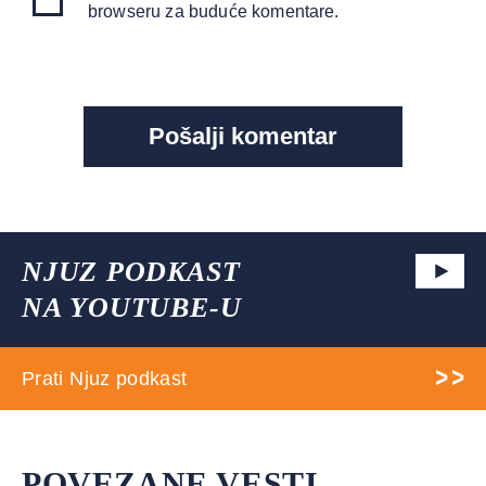
browseru za buduće komentare.
NJUZ PODKAST
NA YOUTUBE-U
Prati Njuz podkast
POVEZANE VESTI