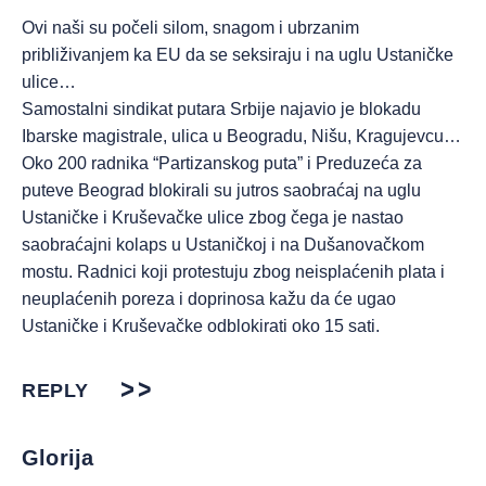
Ovi naši su počeli silom, snagom i ubrzanim
približivanjem ka EU da se seksiraju i na uglu Ustaničke
ulice…
Samostalni sindikat putara Srbije najavio je blokadu
Ibarske magistrale, ulica u Beogradu, Nišu, Kragujevcu…
Oko 200 radnika “Partizanskog puta” i Preduzeća za
puteve Beograd blokirali su jutros saobraćaj na uglu
Ustaničke i Kruševačke ulice zbog čega je nastao
saobraćajni kolaps u Ustaničkoj i na Dušanovačkom
mostu. Radnici koji protestuju zbog neisplaćenih plata i
neuplaćenih poreza i doprinosa kažu da će ugao
Ustaničke i Kruševačke odblokirati oko 15 sati.
REPLY
Glorija