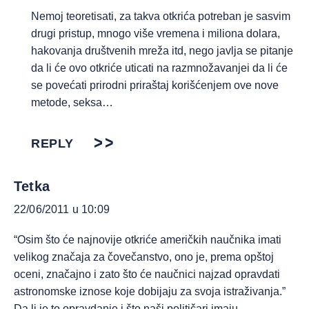
Nemoj teoretisati, za takva otkrića potreban je sasvim
drugi pristup, mnogo više vremena i miliona dolara,
hakovanja društvenih mreža itd, nego javlja se pitanje
da li će ovo otkriće uticati na razmnožavanjei da li će
se povećati prirodni priraštaj korišćenjem ove nove
metode, seksa…
REPLY
Tetka
22/06/2011 u 10:09
“Osim što će najnovije otkriće američkih naučnika imati
velikog značaja za čovečanstvo, ono je, prema opštoj
oceni, značajno i zato što će naučnici najzad opravdati
astronomske iznose koje dobijaju za svoja istraživanja.”
Da li je to opravdanje i što naši političari imaju