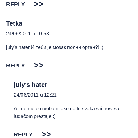
REPLY
Tetka
24/06/2011 u 10:58
july's hater И теби је мозак полни орган?! ;)
REPLY
july's hater
24/06/2011 u 12:21
Ali ne mojom voljom tako da tu svaka sličnost sa
ludačom prestaje :)
REPLY