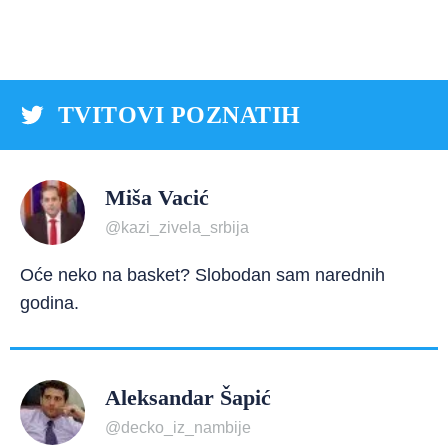
TVITOVI POZNATIH
Miša Vacić
@kazi_zivela_srbija
Oće neko na basket? Slobodan sam narednih
godina.
Aleksandar Šapić
@decko_iz_nambije