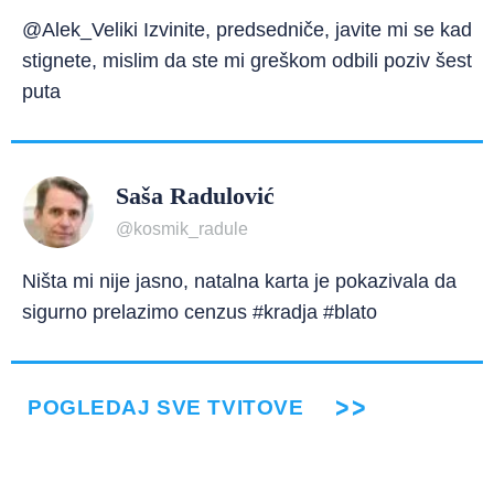
@Alek_Veliki Izvinite, predsedniče, javite mi se kad
stignete, mislim da ste mi greškom odbili poziv šest
puta
Saša Radulović
@kosmik_radule
Ništa mi nije jasno, natalna karta je pokazivala da
sigurno prelazimo cenzus #kradja #blato
POGLEDAJ SVE TVITOVE