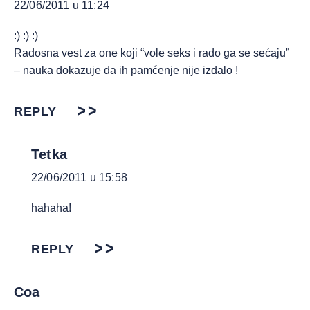
22/06/2011 u 11:24
:) :) :)
Radosna vest za one koji “vole seks i rado ga se sećaju”
– nauka dokazuje da ih pamćenje nije izdalo !
REPLY
Tetka
22/06/2011 u 15:58
hahaha!
REPLY
Coa