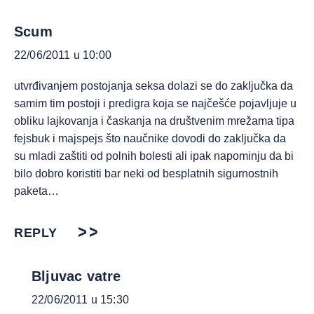
Scum
22/06/2011 u 10:00
utvrđivanjem postojanja seksa dolazi se do zaključka da
samim tim postoji i predigra koja se najčešće pojavljuje u
obliku lajkovanja i časkanja na društvenim mrežama tipa
fejsbuk i majspejs što naučnike dovodi do zaključka da
su mladi zaštiti od polnih bolesti ali ipak napominju da bi
bilo dobro koristiti bar neki od besplatnih sigurnostnih
paketa…
REPLY
Bljuvac vatre
22/06/2011 u 15:30