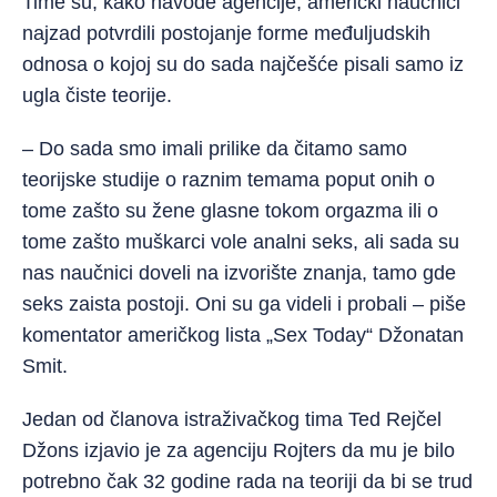
Time su, kako navode agencije, američki naučnici
najzad potvrdili postojanje forme međuljudskih
odnosa o kojoj su do sada najčešće pisali samo iz
ugla čiste teorije.
– Do sada smo imali prilike da čitamo samo
teorijske studije o raznim temama poput onih o
tome zašto su žene glasne tokom orgazma ili o
tome zašto muškarci vole analni seks, ali sada su
nas naučnici doveli na izvorište znanja, tamo gde
seks zaista postoji. Oni su ga videli i probali – piše
komentator američkog lista „Sex Today“ Džonatan
Smit.
Jedan od članova istraživačkog tima Ted Rejčel
Džons izjavio je za agenciju Rojters da mu je bilo
potrebno čak 32 godine rada na teoriji da bi se trud