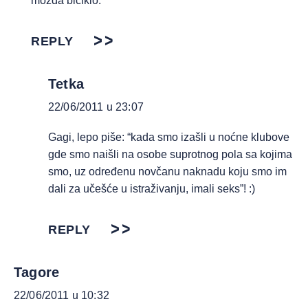
mozda biciklo.
REPLY
Tetka
22/06/2011 u 23:07
Gagi, lepo piše: “kada smo izašli u noćne klubove
gde smo naišli na osobe suprotnog pola sa kojima
smo, uz određenu novčanu naknadu koju smo im
dali za učešće u istraživanju, imali seks”! :)
REPLY
Tagore
22/06/2011 u 10:32