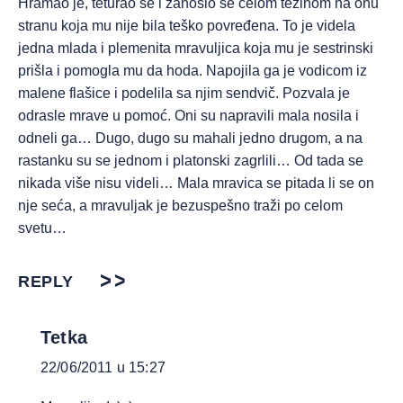
Hramao je, teturao se i zanosio se celom težinom na onu
stranu koja mu nije bila teško povređena. To je videla
jedna mlada i plemenita mravuljica koja mu je sestrinski
prišla i pomogla mu da hoda. Napojila ga je vodicom iz
malene flašice i podelila sa njim sendvič. Pozvala je
odrasle mrave u pomoć. Oni su napravili mala nosila i
odneli ga… Dugo, dugo su mahali jedno drugom, a na
rastanku su se jednom i platonski zagrlili… Od tada se
nikada više nisu videli… Mala mravica se pitada li se on
nje seća, a mravuljak je bezuspešno traži po celom
svetu…
REPLY
Tetka
22/06/2011 u 15:27