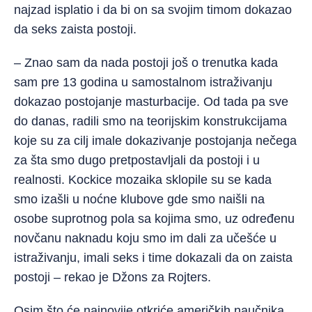
najzad isplatio i da bi on sa svojim timom dokazao
da seks zaista postoji.
– Znao sam da nada postoji još o trenutka kada
sam pre 13 godina u samostalnom istraživanju
dokazao postojanje masturbacije. Od tada pa sve
do danas, radili smo na teorijskim konstrukcijama
koje su za cilj imale dokazivanje postojanja nečega
za šta smo dugo pretpostavljali da postoji i u
realnosti. Kockice mozaika sklopile su se kada
smo izašli u noćne klubove gde smo naišli na
osobe suprotnog pola sa kojima smo, uz određenu
novčanu naknadu koju smo im dali za učešće u
istraživanju, imali seks i time dokazali da on zaista
postoji – rekao je Džons za Rojters.
Osim što će najnovije otkriće američkih naučnika