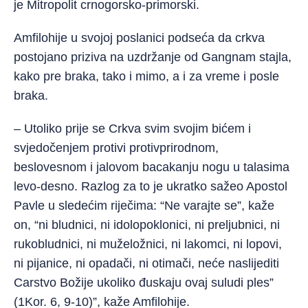
je Mitropolit crnogorsko-primorski.
Amfilohije u svojoj poslanici podseća da crkva
postojano priziva na uzdržanje od Gangnam stajla,
kako pre braka, tako i mimo, a i za vreme i posle
braka.
– Utoliko prije se Crkva svim svojim bićem i
svjedočenjem protivi protivprirodnom,
beslovesnom i jalovom bacakanju nogu u talasima
levo-desno. Razlog za to je ukratko sažeo Apostol
Pavle u sledećim riječima: “Ne varajte se”, kaže
on, “ni bludnici, ni idolopoklonici, ni preljubnici, ni
rukobludnici, ni muželožnici, ni lakomci, ni lopovi,
ni pijanice, ni opadači, ni otimači, neće naslijediti
Carstvo Božije ukoliko đuskaju ovaj suludi ples”
(1Kor. 6, 9-10)”, kaže Amfilohije.