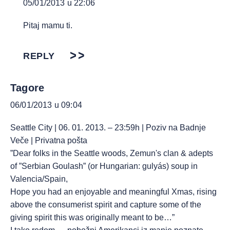
05/01/2013 u 22:06
Pitaj mamu ti.
REPLY
Tagore
06/01/2013 u 09:04
Seattle City | 06. 01. 2013. – 23:59h | Poziv na Badnje
Veče | Privatna pošta
”Dear folks in the Seattle woods, Zemun's clan & adepts
of ”Serbian Goulash” (or Hungarian: gulyás) soup in
Valencia/Spain,
Hope you had an enjoyable and meaningful Xmas, rising
above the consumerist spirit and capture some of the
giving spirit this was originally meant to be…”