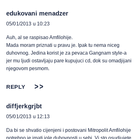
edukovani menadzer
05/01/2013 u 10:23
Auh, al se raspisao Amfilohije.
Mada moram priznati u pravu je. Ipak tu nema niceg
duhovnog. Jedina korist je za pevaca Gangnam style-a
jer mu ljudi ostavljaju pare kupujuci cd, dok su omadjijani
njegovom pesmom.
REPLY
diffjerkgrjbt
05/01/2013 u 12:13
Da bi se shvatio cijenjeni i postovani Mitropolit Amfilohije
potrebno je imati iole duhovnosti u sebi. Vi sto osudjujete