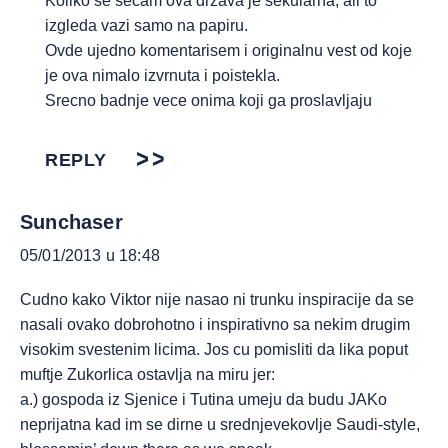
Koliko se secam ova drzava je sekularna, ali to
izgleda vazi samo na papiru.
Ovde ujedno komentarisem i originalnu vest od koje
je ova nimalo izvrnuta i poistekla.
Srecno badnje vece onima koji ga proslavljaju
REPLY
Sunchaser
05/01/2013 u 18:48
Cudno kako Viktor nije nasao ni trunku inspiracije da se
nasali ovako dobrohotno i inspirativno sa nekim drugim
visokim svestenim licima. Jos cu pomisliti da lika poput
muftje Zukorlica ostavlja na miru jer:
a.) gospoda iz Sjenice i Tutina umeju da budu JAKo
neprijatna kad im se dirne u srednjevekovlje Saudi-style,