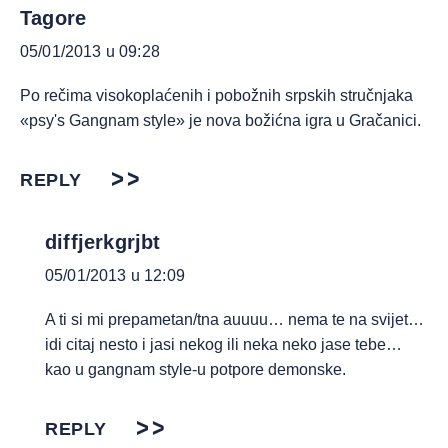
Tagore
05/01/2013 u 09:28
Po rečima visokoplaćenih i pobožnih srpskih stručnjaka
«psy's Gangnam style» je nova božićna igra u Gračanici.
REPLY
diffjerkgrjbt
05/01/2013 u 12:09
A ti si mi prepametan/tna auuuu… nema te na svijet…
idi citaj nesto i jasi nekog ili neka neko jase tebe…
kao u gangnam style-u potpore demonske.
REPLY