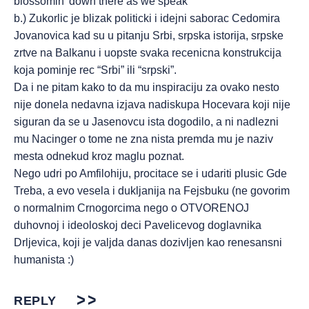
blossomin’ down there as we speak
b.) Zukorlic je blizak politicki i idejni saborac Cedomira
Jovanovica kad su u pitanju Srbi, srpska istorija, srpske
zrtve na Balkanu i uopste svaka recenicna konstrukcija
koja pominje rec “Srbi” ili “srpski”.
Da i ne pitam kako to da mu inspiraciju za ovako nesto
nije donela nedavna izjava nadiskupa Hocevara koji nije
siguran da se u Jasenovcu ista dogodilo, a ni nadlezni
mu Nacinger o tome ne zna nista premda mu je naziv
mesta odnekud kroz maglu poznat.
Nego udri po Amfilohiju, procitace se i udariti plusic Gde
Treba, a evo vesela i dukljanija na Fejsbuku (ne govorim
o normalnim Crnogorcima nego o OTVORENOJ
duhovnoj i ideoloskoj deci Pavelicevog doglavnika
Drljevica, koji je valjda danas dozivljen kao renesansni
humanista :)
REPLY