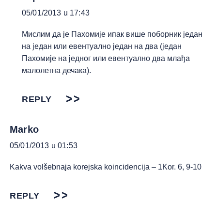
05/01/2013 u 17:43
Мислим да је Пахомије ипак више поборник један
на један или евентуално један на два (један
Пахомије на једног или евентуално два млађа
малолетна дечака).
REPLY
Marko
05/01/2013 u 01:53
Kakva volšebnaja korejska koincidencija – 1Kor. 6, 9-10
REPLY