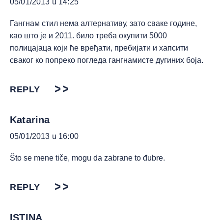
05/01/2013 u 14:25
Гангнам стил нема алтернативу, зато сваке године,
као што је и 2011. било треба окупити 5000
полицајаца који ће вређати, пребијати и хапсити
сваког ко попреко погледа гангнамисте дугиних боја.
REPLY
Katarina
05/01/2013 u 16:00
Što se mene tiče, mogu da zabrane to đubre.
REPLY
ISTINA