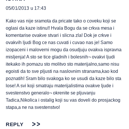
05/01/2013 u 17:43
Kako vas nije sramota da pricate tako o coveku koji se
oglasi da kaze istinu!! Hvala Bogu da se crkva mesa i
komentarise ovakve stvari i slicna zla! Dok je crkve i
ovakvih ljudi Bog ce nas cuvati i cuvao nas je! Samo
izopaceni i maloverni mogu da osudjuju ovakva ispravna
misljenja! A sto se tice gladnih i bolesnih¬ ovakvi ljudi
itekako ih pomazu sto molitvo sto materijalno,samo nisu
egoisti da to sve pljusti na naslovnim stranama,kao kod
poznatih! Sram bilo svakoga ko se usudi da kaze bilo sta
lose! A svi koji smatraju materijalistima ovakve ljude i
svestenstvo generalo¬ okrenite se pljuvanju
Tadica,Nikolica i ostalig koji su vas doveli do prosjackog
stapa,a ne na svestenstvo!
REPLY