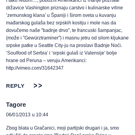
I tako redom…, pobožni Amerikanci iz manje poznate
državice Vashington priznaju carstvo i kulinarske vrline
‘zemunskog klana’ u Španiji i širom sveta u kuvanju
mađarskog gulaša bez srpskih kostiju i mole nas da
dovučemo naše ”badnje drvo”, te francuski šampanjac,
(može i ”Gewürztraminer”) i masnu jetru od silom kljukane
srpske patke u Seattle City-ju na proslavi Badnje Noći.
‘Soulfood of Serbia’ i ‘srpski gulaš iz Valensije’ bolje
hrane od Peruna – veruju Amerikanci:
http://vimeo.com/31642347
REPLY
Tagore
06/01/2013 u 10:44
Zbog blata u Gračanici, moji partijski drugari i ja, smo