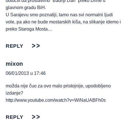
odlučili da proslavimo ”Badnji Dan” preko Drine u
glavnom gradu BiH.
U Sarajevu smo poznatiji, tamo nas svi normalni ljudi
vole, pa ako ne bude mostarskih kiša, na slikanje idemo i
preko Staroga Mosta…
REPLY
mixon
06/01/2013 u 17:46
možda nije čuo za ovo malo pristojnije, upodobljeno
izdanje?
http://www.youtube.com/watch?v=WiNaUABFh0s
REPLY