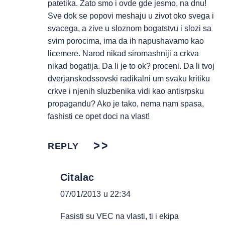
patetika. Zato smo i ovde gde jesmo, na dnu!
Sve dok se popovi meshaju u zivot oko svega i
svacega, a zive u sloznom bogatstvu i slozi sa
svim porocima, ima da ih napushavamo kao
licemere. Narod nikad siromashniji a crkva
nikad bogatija. Da li je to ok? proceni. Da li tvoj
dverjanskodssovski radikalni um svaku kritiku
crkve i njenih sluzbenika vidi kao antisrpsku
propagandu? Ako je tako, nema nam spasa,
fashisti ce opet doci na vlast!
REPLY
Citalac
07/01/2013 u 22:34
Fasisti su VEC na vlasti, ti i ekipa