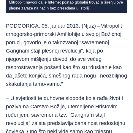
Mitropolit navodi da je Internet postao globalni trovač u širenju ove
plesne zaraze na način bez presedana u istoriji
PODGORICA, 05. januar 2013, (Njuz) –Mitropolit
crnogorsko-primorski Amfilohije u svojoj Božićnoj
poruci, govorio je o takozvanoj “savremenoj
Gangnam stajl plesnoj revoluciji”, koja po
njegovom mišljenju dovodi do sve većeg
rasprostravanja pošasti kao što su “đuskanje kao
da jašete konjića, smešnog rada nogu i neozbiljnog
skakutanja tamo-vamo.”
– U svjetlosti te duhovne slobode koja rađa život i
poziva na Carstvo Božije, utemeljene Hristovim
rođenjem, savremena tzv. “Gangnam stajl
revolucija” zaista predstavlja banalnost nedostojnu
čovjeka. Ono što neki vide samo kao “plesnu