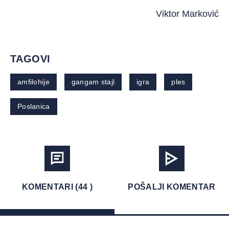
Viktor Marković
TAGOVI
amfilohije
gangam stajl
igra
ples
Poslanica
KOMENTARI (44 )
POŠALJI KOMENTAR