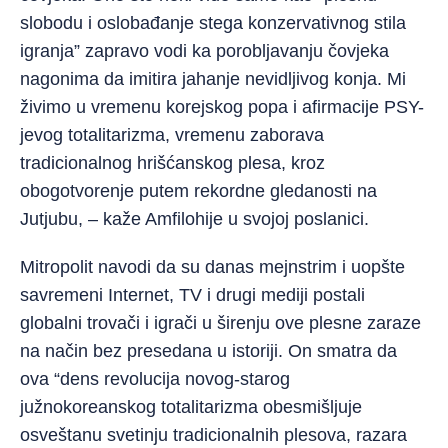
slobodu i oslobađanje stega konzervativnog stila
igranja” zapravo vodi ka porobljavanju čovjeka
nagonima da imitira jahanje nevidljivog konja. Mi
živimo u vremenu korejskog popa i afirmacije PSY-
jevog totalitarizma, vremenu zaborava
tradicionalnog hrišćanskog plesa, kroz
obogotvorenje putem rekordne gledanosti na
Jutjubu, – kaže Amfilohije u svojoj poslanici.
Mitropolit navodi da su danas mejnstrim i uopšte
savremeni Internet, TV i drugi mediji postali
globalni trovači i igrači u širenju ove plesne zaraze
na način bez presedana u istoriji. On smatra da
ova “dens revolucija novog-starog
južnokoreanskog totalitarizma obesmišljuje
osveštanu svetinju tradicionalnih plesova, razara