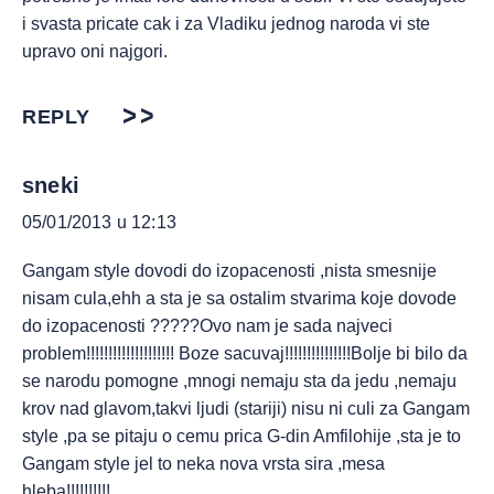
i svasta pricate cak i za Vladiku jednog naroda vi ste
upravo oni najgori.
REPLY
sneki
05/01/2013 u 12:13
Gangam style dovodi do izopacenosti ,nista smesnije
nisam cula,ehh a sta je sa ostalim stvarima koje dovode
do izopacenosti ?????Ovo nam je sada najveci
problem!!!!!!!!!!!!!!!!!!!! Boze sacuvaj!!!!!!!!!!!!!!!Bolje bi bilo da
se narodu pomogne ,mnogi nemaju sta da jedu ,nemaju
krov nad glavom,takvi ljudi (stariji) nisu ni culi za Gangam
style ,pa se pitaju o cemu prica G-din Amfilohije ,sta je to
Gangam style jel to neka nova vrsta sira ,mesa
hleba!!!!!!!!!!