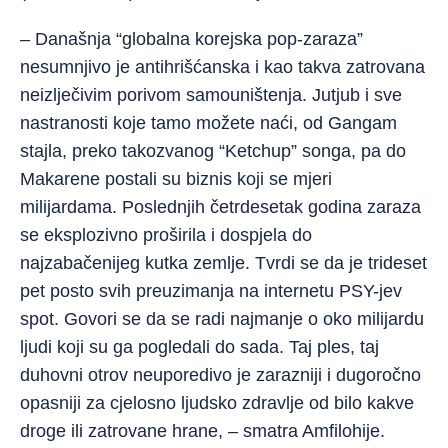
– Današnja “globalna korejska pop-zaraza”
nesumnjivo je antihrišćanska i kao takva zatrovana
neizlječivim porivom samouništenja. Jutjub i sve
nastranosti koje tamo možete naći, od Gangam
stajla, preko takozvanog “Ketchup” songa, pa do
Makarene postali su biznis koji se mjeri
milijardama. Poslednjih četrdesetak godina zaraza
se eksplozivno proširila i dospjela do
najzabačenijeg kutka zemlje. Tvrdi se da je trideset
pet posto svih preuzimanja na internetu PSY-jev
spot. Govori se da se radi najmanje o oko milijardu
ljudi koji su ga pogledali do sada. Taj ples, taj
duhovni otrov neuporedivo je zarazniji i dugoročno
opasniji za cjelosno ljudsko zdravlje od bilo kakve
droge ili zatrovane hrane, – smatra Amfilohije.