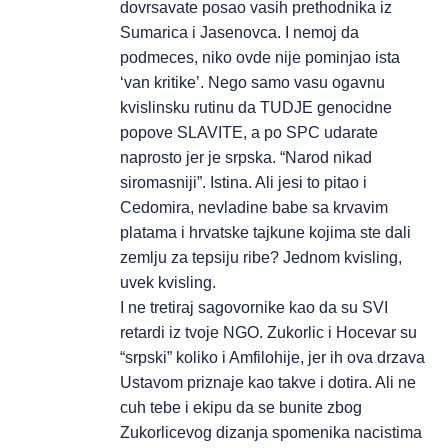
dovrsavate posao vasih prethodnika iz
Sumarica i Jasenovca. I nemoj da
podmeces, niko ovde nije pominjao ista
‘van kritike’. Nego samo vasu ogavnu
kvislinsku rutinu da TUDJE genocidne
popove SLAVITE, a po SPC udarate
naprosto jer je srpska. “Narod nikad
siromasniji”. Istina. Ali jesi to pitao i
Cedomira, nevladine babe sa krvavim
platama i hrvatske tajkune kojima ste dali
zemlju za tepsiju ribe? Jednom kvisling,
uvek kvisling.
I ne tretiraj sagovornike kao da su SVI
retardi iz tvoje NGO. Zukorlic i Hocevar su
“srpski” koliko i Amfilohije, jer ih ova drzava
Ustavom priznaje kao takve i dotira. Ali ne
cuh tebe i ekipu da se bunite zbog
Zukorlicevog dizanja spomenika nacistima