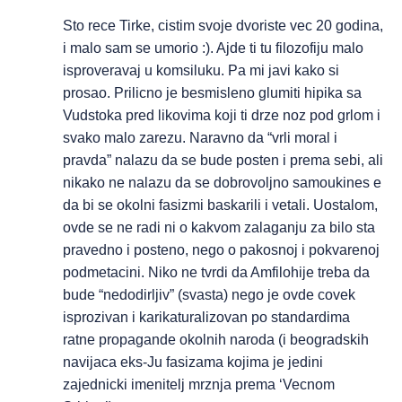
Sto rece Tirke, cistim svoje dvoriste vec 20 godina,
i malo sam se umorio :). Ajde ti tu filozofiju malo
isproveravaj u komsiluku. Pa mi javi kako si
prosao. Prilicno je besmisleno glumiti hipika sa
Vudstoka pred likovima koji ti drze noz pod grlom i
svako malo zarezu. Naravno da “vrli moral i
pravda” nalazu da se bude posten i prema sebi, ali
nikako ne nalazu da se dobrovoljno samoukines e
da bi se okolni fasizmi baskarili i vetali. Uostalom,
ovde se ne radi ni o kakvom zalaganju za bilo sta
pravedno i posteno, nego o pakosnoj i pokvarenoj
podmetacini. Niko ne tvrdi da Amfilohije treba da
bude “nedodirljiv” (svasta) nego je ovde covek
isprozivan i karikaturalizovan po standardima
ratne propagande okolnih naroda (i beogradskih
navijaca eks-Ju fasizama kojima je jedini
zajednicki imenitelj mrznja prema ‘Vecnom