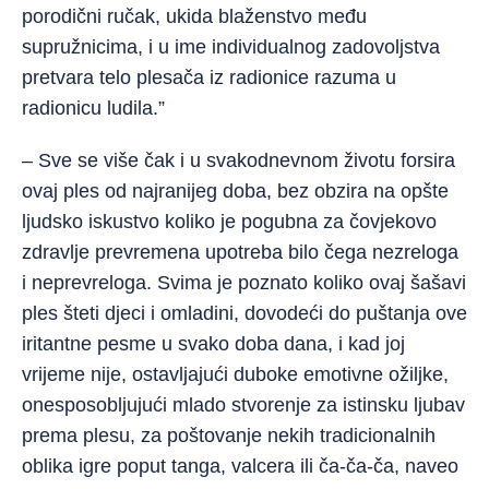
porodični ručak, ukida blaženstvo među
supružnicima, i u ime individualnog zadovoljstva
pretvara telo plesača iz radionice razuma u
radionicu ludila.”
– Sve se više čak i u svakodnevnom životu forsira
ovaj ples od najranijeg doba, bez obzira na opšte
ljudsko iskustvo koliko je pogubna za čovjekovo
zdravlje prevremena upotreba bilo čega nezreloga
i neprevreloga. Svima je poznato koliko ovaj šašavi
ples šteti djeci i omladini, dovodeći do puštanja ove
iritantne pesme u svako doba dana, i kad joj
vrijeme nije, ostavljajući duboke emotivne ožiljke,
onesposobljujući mlado stvorenje za istinsku ljubav
prema plesu, za poštovanje nekih tradicionalnih
oblika igre poput tanga, valcera ili ča-ča-ča, naveo