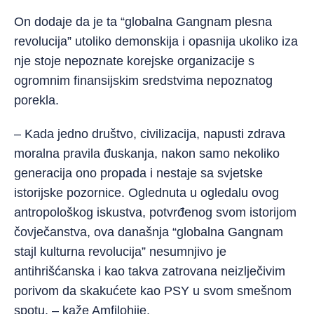
On dodaje da je ta “globalna Gangnam plesna
revolucija” utoliko demonskija i opasnija ukoliko iza
nje stoje nepoznate korejske organizacije s
ogromnim finansijskim sredstvima nepoznatog
porekla.
– Kada jedno društvo, civilizacija, napusti zdrava
moralna pravila đuskanja, nakon samo nekoliko
generacija ono propada i nestaje sa svjetske
istorijske pozornice. Oglednuta u ogledalu ovog
antropološkog iskustva, potvrđenog svom istorijom
čovječanstva, ova današnja “globalna Gangnam
stajl kulturna revolucija” nesumnjivo je
antihrišćanska i kao takva zatrovana neizlječivim
porivom da skakućete kao PSY u svom smešnom
spotu, – kaže Amfilohije.