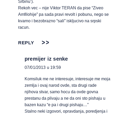
Srbinu’).
Rekoh vec – nije Viktor TERAN da pise “Ziveo
Amfilohije” pa sada pravi revolt i pobunu, nego se
kvarno i bezobrazno “sali” iskljucivo na srpski
racun.
REPLY
premijer iz senke
07/01/2013 u 19:59
Komsiluk me ne interesuje, interesuje me moja
zemlja i ovaj narod ovde, sta drugi rade
njihova stvar, samo hocu da ovde govna
prestanu da plivaju a ne da oni sto pishaju u
bazen kazu “e pa i drugi pishaju…”
Stalno neki izgovori, opravdanja, poredjenja i