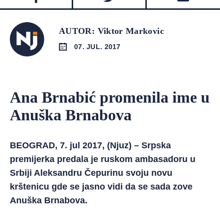
AUTOR: Viktor Markovic
07. JUL. 2017
Ana Brnabić promenila ime u
Anuška Brnabova
BEOGRAD, 7. jul 2017, (Njuz) – Srpska
premijerka predala je ruskom ambasadoru u
Srbiji Aleksandru Čepurinu svoju novu
krštenicu gde se jasno vidi da se sada zove
Anuška Brnabova.