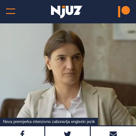
Nova premijerka intenzivno zaboravlja engleski jezik