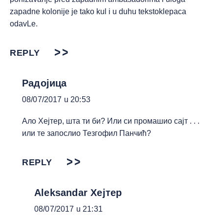
zapadne kolonije je tako kul i u duhu tekstoklepaca
odavLe.
REPLY
Радојица
08/07/2017 u 20:53
Ало Хејтер, шта ти би? Или си промашио сајт . . .
или те запослио Тезгофил Панчић?
REPLY
Aleksandar Хејтер
08/07/2017 u 21:31