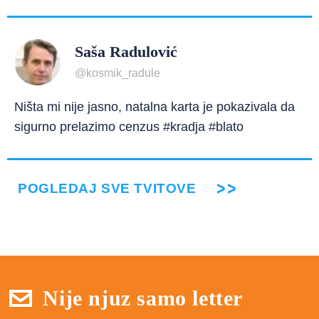
Saša Radulović
@kosmik_radule
Ništa mi nije jasno, natalna karta je pokazivala da
sigurno prelazimo cenzus #kradja #blato
POGLEDAJ SVE TVITOVE
Nije njuz samo letter