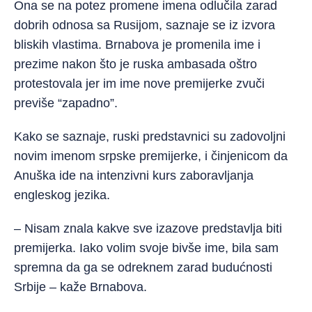
Ona se na potez promene imena odlučila zarad
dobrih odnosa sa Rusijom, saznaje se iz izvora
bliskih vlastima. Brnabova je promenila ime i
prezime nakon što je ruska ambasada oštro
protestovala jer im ime nove premijerke zvuči
previše “zapadno”.
Kako se saznaje, ruski predstavnici su zadovoljni
novim imenom srpske premijerke, i činjenicom da
Anuška ide na intenzivni kurs zaboravljanja
engleskog jezika.
– Nisam znala kakve sve izazove predstavlja biti
premijerka. Iako volim svoje bivše ime, bila sam
spremna da ga se odreknem zarad budućnosti
Srbije – kaže Brnabova.