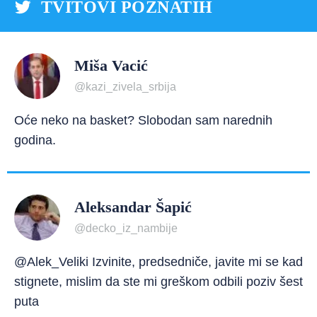
TVITOVI POZNATIH
Miša Vacić
@kazi_zivela_srbija
Oće neko na basket? Slobodan sam narednih
godina.
Aleksandar Šapić
@decko_iz_nambije
@Alek_Veliki Izvinite, predsedniče, javite mi se kad
stignete, mislim da ste mi greškom odbili poziv šest
puta