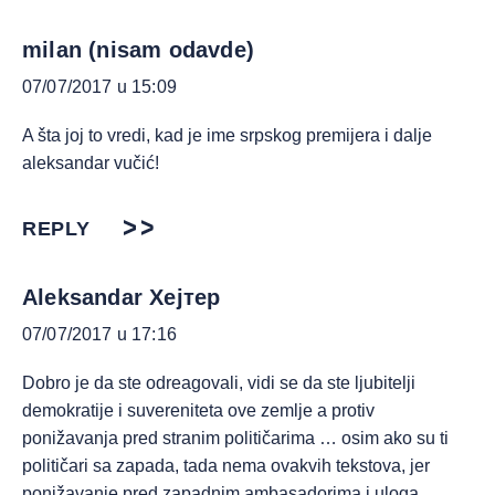
milan (nisam odavde)
07/07/2017 u 15:09
A šta joj to vredi, kad je ime srpskog premijera i dalje
aleksandar vučić!
REPLY
Aleksandar Хејтер
07/07/2017 u 17:16
Dobro je da ste odreagovali, vidi se da ste ljubitelji
demokratije i suvereniteta ove zemlje a protiv
ponižavanja pred stranim političarima … osim ako su ti
političari sa zapada, tada nema ovakvih tekstova, jer
ponižavanje pred zapadnim ambasadorima i uloga