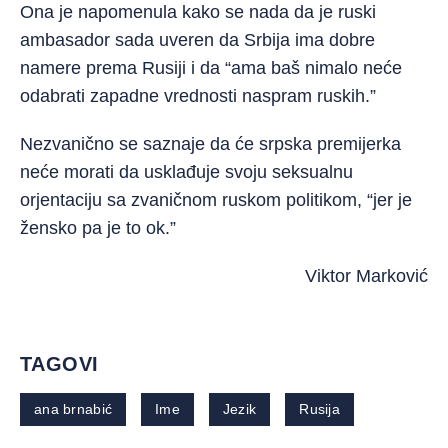
Ona je napomenula kako se nada da je ruski
ambasador sada uveren da Srbija ima dobre
namere prema Rusiji i da “ama baš nimalo neće
odabrati zapadne vrednosti naspram ruskih.”
Nezvanično se saznaje da će srpska premijerka
neće morati da usklađuje svoju seksualnu
orjentaciju sa zvaničnom ruskom politikom, “jer je
žensko pa je to ok.”
Viktor Marković
TAGOVI
ana brnabić
Ime
Jezik
Rusija