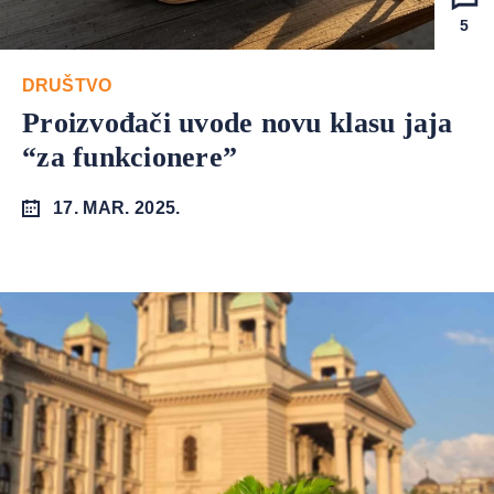
5
DRUŠTVO
Proizvođači uvode novu klasu jaja
“za funkcionere”
17. MAR. 2025.