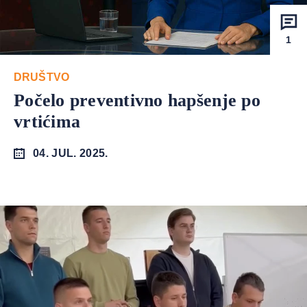
1
DRUŠTVO
Počelo preventivno hapšenje po
vrtićima
04. JUL. 2025.