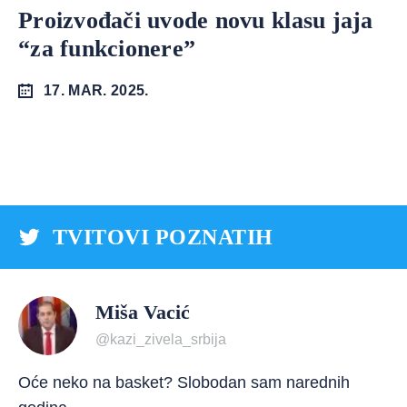
Proizvođači uvode novu klasu jaja
“za funkcionere”
17. MAR. 2025.
TVITOVI POZNATIH
Miša Vacić
@kazi_zivela_srbija
Oće neko na basket? Slobodan sam narednih