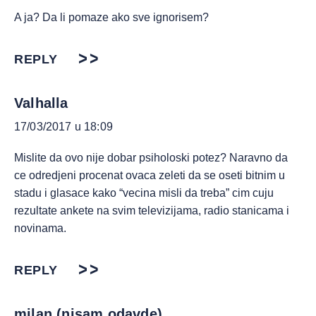
A ja? Da li pomaze ako sve ignorisem?
REPLY
Valhalla
17/03/2017 u 18:09
Mislite da ovo nije dobar psiholoski potez? Naravno da
ce odredjeni procenat ovaca zeleti da se oseti bitnim u
stadu i glasace kako “vecina misli da treba” cim cuju
rezultate ankete na svim televizijama, radio stanicama i
novinama.
REPLY
milan (nisam odavde)