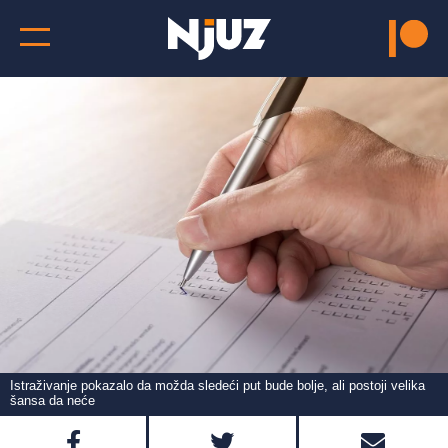
Istraživanje pokazalo da možda sledeći put bude bolje, ali postoji velika
šansa da neće