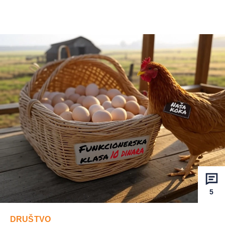
5
DRUŠTVO