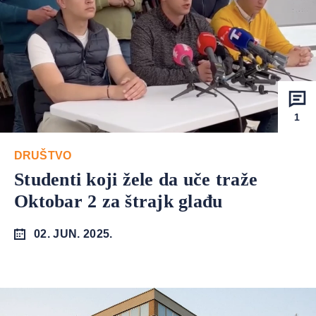
1
DRUŠTVO
Studenti koji žele da uče traže
Oktobar 2 za štrajk glađu
02. JUN. 2025.