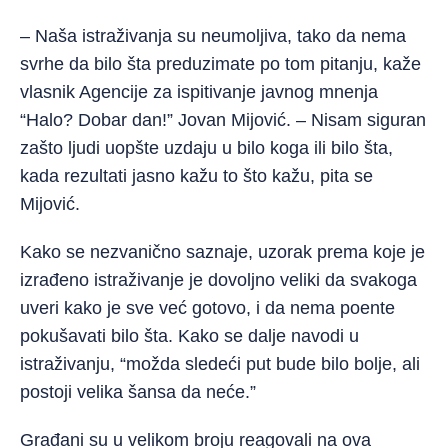
– Naša istraživanja su neumoljiva, tako da nema
svrhe da bilo šta preduzimate po tom pitanju, kaže
vlasnik Agencije za ispitivanje javnog mnenja
“Halo? Dobar dan!” Jovan Mijović. – Nisam siguran
zašto ljudi uopšte uzdaju u bilo koga ili bilo šta,
kada rezultati jasno kažu to što kažu, pita se
Mijović.
Kako se nezvanično saznaje, uzorak prema koje je
izrađeno istraživanje je dovoljno veliki da svakoga
uveri kako je sve već gotovo, i da nema poente
pokušavati bilo šta. Kako se dalje navodi u
istraživanju, “možda sledeći put bude bilo bolje, ali
postoji velika šansa da neće.”
Građani su u velikom broju reagovali na ova