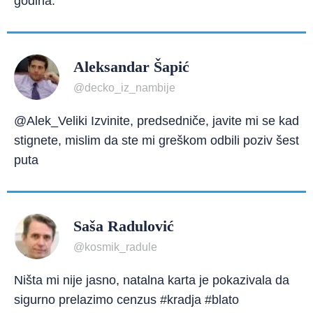
godina.
Aleksandar Šapić
@decko_iz_nambije
@Alek_Veliki Izvinite, predsedniče, javite mi se kad
stignete, mislim da ste mi greškom odbili poziv šest
puta
Saša Radulović
@kosmik_radule
Ništa mi nije jasno, natalna karta je pokazivala da
sigurno prelazimo cenzus #kradja #blato