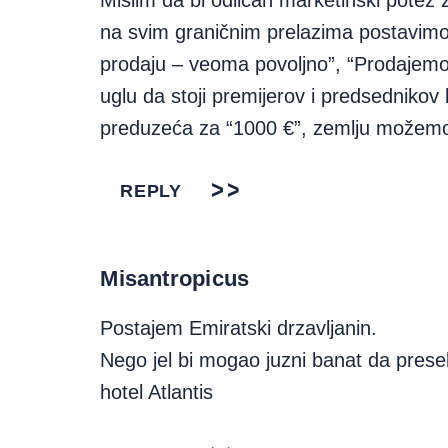
Mislim da bi odličan marketinški potez 
na svim graničnim prelazima postavimo 
prodaju – veoma povoljno”, “Prodajem
uglu da stoji premijerov i predsednikov
preduzeća za “1000 €”, zemlju možemo i
REPLY
Misantropicus
Postajem Emiratski drzavljanin.
Nego jel bi mogao juzni banat da preseli
hotel Atlantis