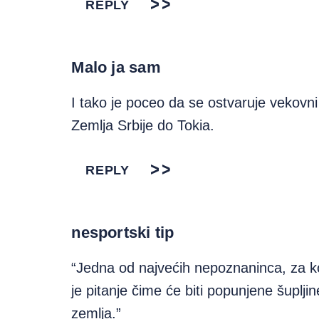
REPLY
Malo ja sam
I tako je poceo da se ostvaruje vekovni
Zemlja Srbije do Tokia.
REPLY
nesportski tip
“Jedna od najvećih nepoznaninca, za ko
je pitanje čime će biti popunjene šupljin
zemlja.”