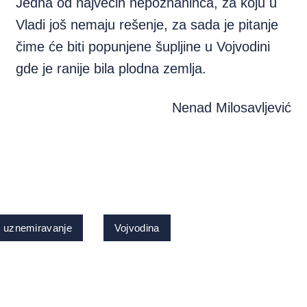
Jedna od najvećih nepoznaninca, za koju u
Vladi još nemaju rešenje, za sada je pitanje
čime će biti popunjene šupljine u Vojvodini
gde je ranije bila plodna zemlja.
Nenad Milosavljević
 uznemiravanje
Vojvodina