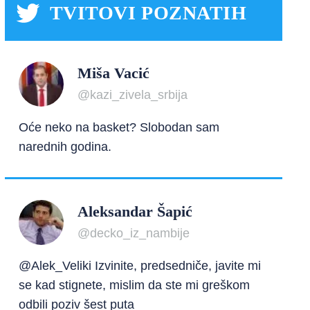
TVITOVI POZNATIH
Miša Vacić
@kazi_zivela_srbija
Oće neko na basket? Slobodan sam
narednih godina.
Aleksandar Šapić
@decko_iz_nambije
@Alek_Veliki Izvinite, predsedniče, javite mi
se kad stignete, mislim da ste mi greškom
odbili poziv šest puta