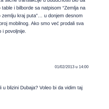
za slične transakcije u budućnosti bio da
table i bilborde sa natpisom “Zemlja na
o zemlju kraj puta”… u donjem desnom
 broj mobilnog. Ako smo već prodali sva
 povoljnije.
01/02/2013 u 14:00
 u blizini Dubaja? Voleo bi da vidim taj