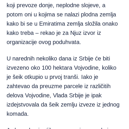
koji prevoze donje, neplodne slojeve, a
potom oni u kojima se nalazi plodna zemlja
kako bi se u Emiratima zemlja složila onako
kako treba – rekao je za Njuz izvor iz
organizacije ovog poduhvata.
U narednih nekoliko dana iz Srbije će biti
izvezeno oko 100 hektara Vojvodine, koliko
je šeik otkupio u prvoj tranši. Iako je
zahtevao da preuzme parcele iz različitih
delova Vojvodine, Vlada Srbije je ipak
izdejstvovala da šeik zemlju izveze iz jednog
komada.