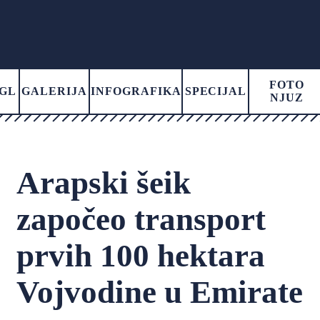
FOTO
GL
GALERIJA
INFOGRAFIKA
SPECIJAL
NJUZ
Arapski šeik
započeo transport
prvih 100 hektara
Vojvodine u Emirate