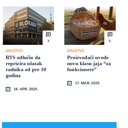
3
5
DRUŠTVO
DRUŠTVO
RTS odlučio da
Proizvođači uvode
reprizira ulazak
novu klasu jaja “za
radnika od pre 10
funkcionere”
godina
17. MAR. 2025.
16. APR. 2025.