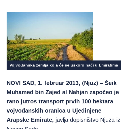
Vojvođanska zemlja koja će se uskoro naći u Emiratima
NOVI SAD, 1. februar 2013, (Njuz) – Šeik
Muhamed bin Zajed al Nahjan započeo je
rano jutros transport prvih 100 hektara
vojvođanskih oranica u Ujedinjene
Arapske Emirate,
javlja dopisništvo Njuza iz