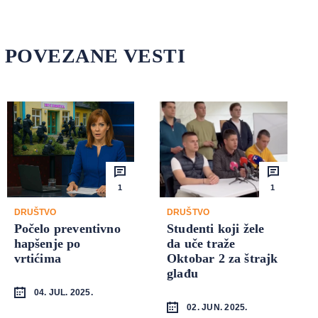
POVEZANE VESTI
1
1
DRUŠTVO
DRUŠTVO
Počelo preventivno
Studenti koji žele
hapšenje po
da uče traže
vrtićima
Oktobar 2 za štrajk
glađu
04. JUL. 2025.
02. JUN. 2025.