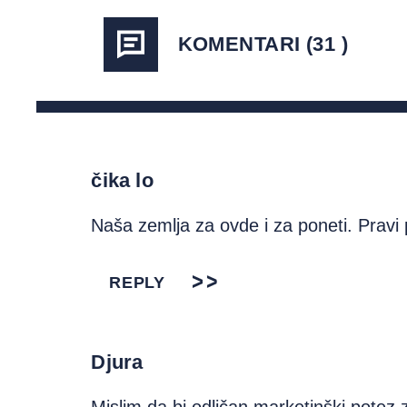
KOMENTARI (31 )
čika lo
Naša zemlja za ovde i za poneti. Pravi 
REPLY
Djura