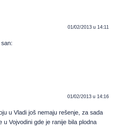
01/02/2013 u 14:11
 san:
01/02/2013 u 14:16
ju u Vladi još nemaju rešenje, za sada
e u Vojvodini gde je ranije bila plodna