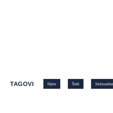
TAGOVI
Njive
Šeik
Seksualno