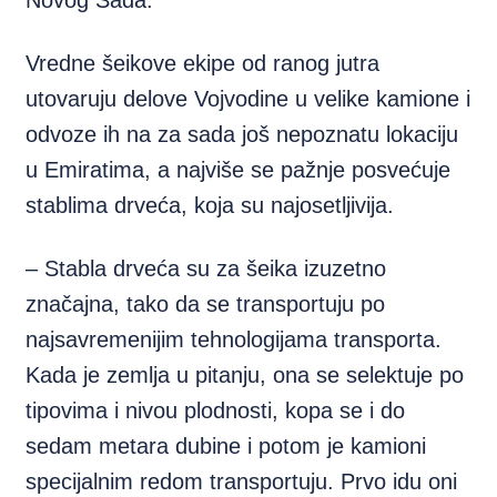
Novog Sada.
Vredne šeikove ekipe od ranog jutra
utovaruju delove Vojvodine u velike kamione i
odvoze ih na za sada još nepoznatu lokaciju
u Emiratima, a najviše se pažnje posvećuje
stablima drveća, koja su najosetljivija.
– Stabla drveća su za šeika izuzetno
značajna, tako da se transportuju po
najsavremenijim tehnologijama transporta.
Kada je zemlja u pitanju, ona se selektuje po
tipovima i nivou plodnosti, kopa se i do
sedam metara dubine i potom je kamioni
specijalnim redom transportuju. Prvo idu oni