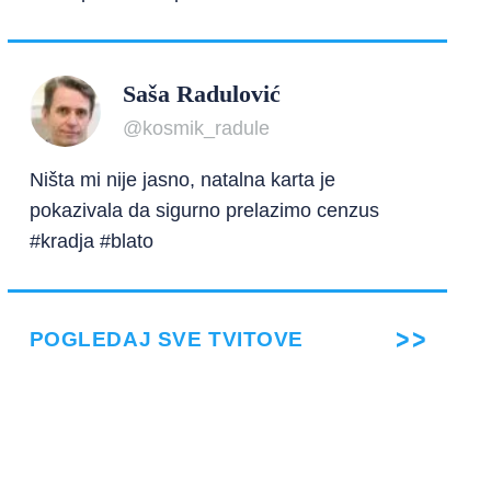
Saša Radulović
@kosmik_radule
Ništa mi nije jasno, natalna karta je
pokazivala da sigurno prelazimo cenzus
#kradja #blato
POGLEDAJ SVE TVITOVE