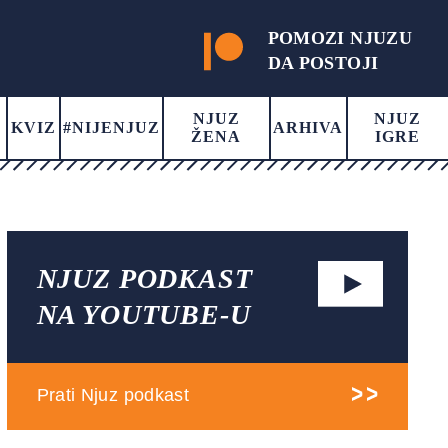
POMOZI NJUZU
DA POSTOJI
NJUZ
NJUZ
KVIZ
#NIJENJUZ
ARHIVA
ŽENA
IGRE
NJUZ PODKAST
NA YOUTUBE-U
Prati Njuz podkast