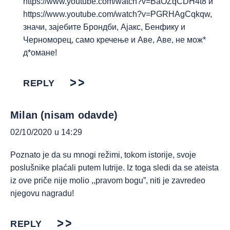
https://www.youtube.com/watch?v=BaOZqCDH4t8
и
https://www.youtube.com/watch?v=PGRHAgCqkqw
,
значи, зајебите Брондби, Ајакс, Бенфику и
Черноморец, само кречење и Аве, Аве, не мож*
д*омане!
REPLY
Milan (nisam odavde)
02/10/2020 u 14:29
Poznato je da su mnogi režimi, tokom istorije, svoje
poslušnike plaćali putem lutrije. Iz toga sledi da se ateista
iz ove priče nije molio ,,pravom bogu”, niti je zavredeo
njegovu nagradu!
REPLY