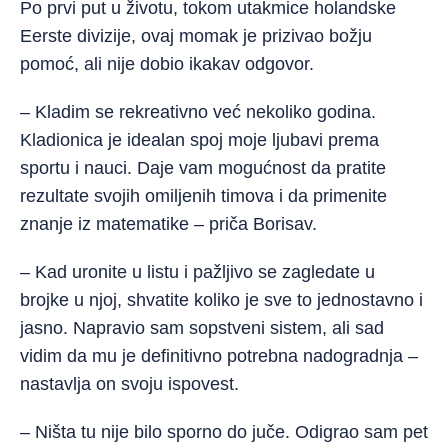
Po prvi put u životu, tokom utakmice holandske
Eerste divizije, ovaj momak je prizivao božju
pomoć, ali nije dobio ikakav odgovor.
– Kladim se rekreativno već nekoliko godina.
Kladionica je idealan spoj moje ljubavi prema
sportu i nauci. Daje vam mogućnost da pratite
rezultate svojih omiljenih timova i da primenite
znanje iz matematike – priča Borisav.
– Kad uronite u listu i pažljivo se zagledate u
brojke u njoj, shvatite koliko je sve to jednostavno i
jasno. Napravio sam sopstveni sistem, ali sad
vidim da mu je definitivno potrebna nadogradnja –
nastavlja on svoju ispovest.
– Ništa tu nije bilo sporno do juče. Odigrao sam pet