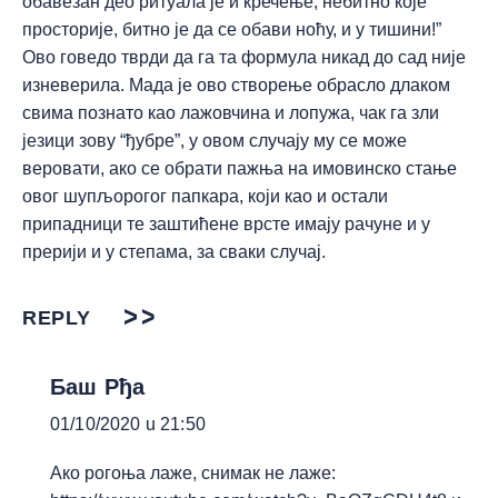
обавезан део ритуала је и кречење, небитно које
просторије, битно је да се обави ноћу, и у тишини!”
Ово говедо тврди да га та формула никад до сад није
изневерила. Мада је ово створење обрасло длаком
свима познато као лажовчина и лопужа, чак га зли
језици зову “ђубре”, у овом случају му се може
веровати, ако се обрати пажња на имовинско стање
овог шупљорогог папкара, који као и остали
припадници те заштићене врсте имају рачуне и у
прерији и у степама, за сваки случај.
REPLY
Баш Рђа
01/10/2020 u 21:50
Ако рогоња лаже, снимак не лаже: