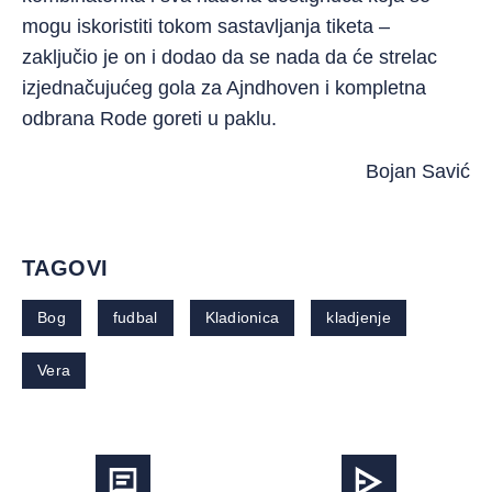
mogu iskoristiti tokom sastavljanja tiketa –
zaključio je on i dodao da se nada da će strelac
izjednačujućeg gola za Ajndhoven i kompletna
odbrana Rode goreti u paklu.
Bojan Savić
TAGOVI
Bog
fudbal
Kladionica
kladjenje
Vera