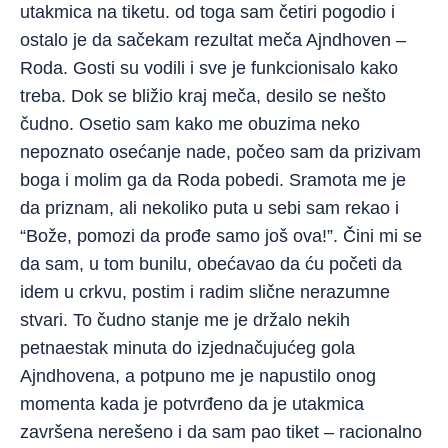
utakmica na tiketu. od toga sam četiri pogodio i
ostalo je da sačekam rezultat meča Ajndhoven –
Roda. Gosti su vodili i sve je funkcionisalo kako
treba. Dok se bližio kraj meča, desilo se nešto
čudno. Osetio sam kako me obuzima neko
nepoznato osećanje nade, počeo sam da prizivam
boga i molim ga da Roda pobedi. Sramota me je
da priznam, ali nekoliko puta u sebi sam rekao i
“Bože, pomozi da prođe samo još ova!”. Čini mi se
da sam, u tom bunilu, obećavao da ću početi da
idem u crkvu, postim i radim slične nerazumne
stvari. To čudno stanje me je držalo nekih
petnaestak minuta do izjednačujućeg gola
Ajndhovena, a potpuno me je napustilo onog
momenta kada je potvrđeno da je utakmica
završena nerešeno i da sam pao tiket – racionalno