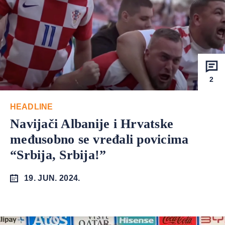
2
HEADLINE
Navijači Albanije i Hrvatske
međusobno se vređali povicima
“Srbija, Srbija!”
19. JUN. 2024.