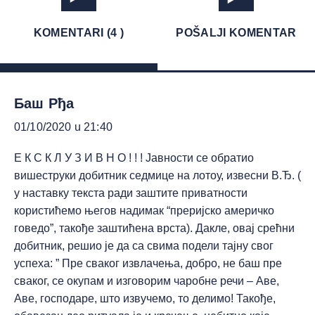
KOMENTARI (4 )
POŠALJI KOMENTAR
Баш Рђа
01/10/2020 u 21:40
Е К С К Л У З И В Н О ! ! ! Јавности се обратио
вишеструки добитник седмице на лотоу, извесни В.Ђ. (
у наставку текста ради заштите приватности
користићемо његов надимак “преријско америчко
говедо”, такође заштићена врста). Дакле, овај срећни
добитник, решио је да са свима подели тајну свог
успеха: ” Пре сваког извлачења, добро, не баш пре
сваког, се окупам и изговорим чаробне речи – Аве,
Аве, господаре, што извучемо, то делимо! Такође,