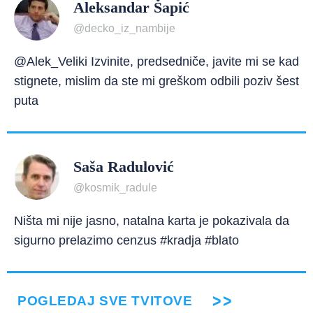
Aleksandar Šapić
@decko_iz_nambije
@Alek_Veliki Izvinite, predsedniče, javite mi se kad
stignete, mislim da ste mi greškom odbili poziv šest
puta
Saša Radulović
@kosmik_radule
Ništa mi nije jasno, natalna karta je pokazivala da
sigurno prelazimo cenzus #kradja #blato
POGLEDAJ SVE TVITOVE