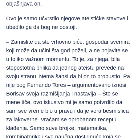
objašnjava on.
Ovo je samo učvrstilo njegove ateističke stavove i
ubedilo ga da bog ne postoji.
– Zamislite da ste vrhovno biće, gospodar svemira
koji može da učini šta god poželi, a ne pojavite se
u toliko važnom momentu. To je, za njega, bila
stopostotna prilika da jednog ateistu prevede na
svoju stranu. Nema šansi da bi on to propustio. Pa
nije bog Fernando Tores – argumentovano iznosi
Borisav svoja razmišljanja i nastavlja – Što se
mene tiče, ovo iskustvo mi je samo potvrdilo da
sam sve vreme bio u pravu i da je vera besmislica
za lakoverne. Vraćam se oprobanom receptu
klađenja. Samo suve brojke, matematika,
kombinatorika i sva naučna dostignuća koja se