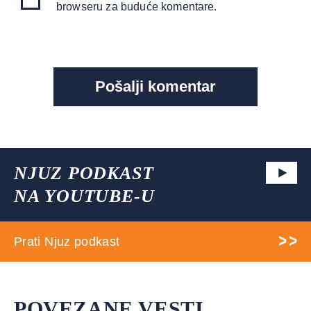
browseru za buduće komentare.
NJUZ PODKAST
NA YOUTUBE-U
Prati Njuz podkast
POVEZANE VESTI