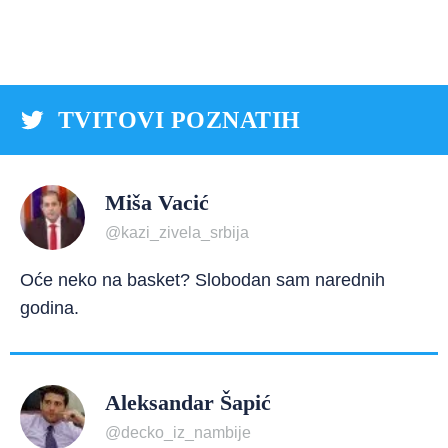
TVITOVI POZNATIH
Miša Vacić
@kazi_zivela_srbija
Oće neko na basket? Slobodan sam narednih
godina.
Aleksandar Šapić
@decko_iz_nambije