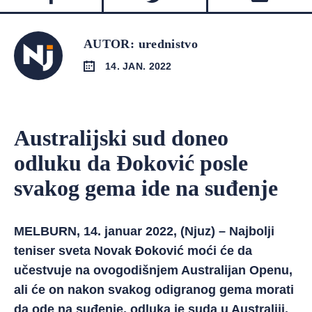
AUTOR: urednistvo
14. JAN. 2022
Australijski sud doneo
odluku da Đoković posle
svakog gema ide na suđenje
MELBURN, 14. januar 2022, (Njuz) – Najbolji
teniser sveta Novak Đoković moći će da
učestvuje na ovogodišnjem Australijan Openu,
ali će on nakon svakog odigranog gema morati
da ode na suđenje, odluka je suda u Australiji.