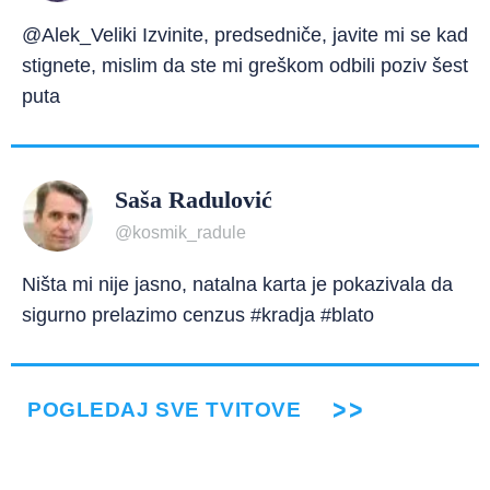
@Alek_Veliki Izvinite, predsedniče, javite mi se kad
stignete, mislim da ste mi greškom odbili poziv šest
puta
Saša Radulović
@kosmik_radule
Ništa mi nije jasno, natalna karta je pokazivala da
sigurno prelazimo cenzus #kradja #blato
POGLEDAJ SVE TVITOVE