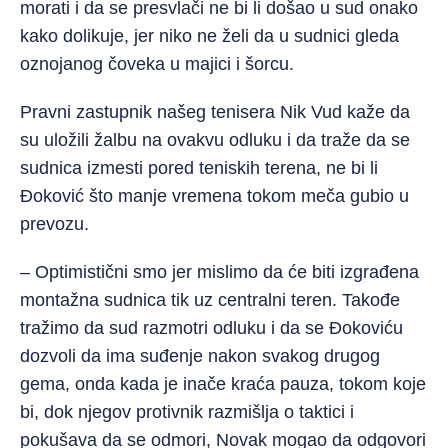
morati i da se presvlači ne bi li došao u sud onako
kako dolikuje, jer niko ne želi da u sudnici gleda
oznojanog čoveka u majici i šorcu.
Pravni zastupnik našeg tenisera Nik Vud kaže da
su uložili žalbu na ovakvu odluku i da traže da se
sudnica izmesti pored teniskih terena, ne bi li
Đoković što manje vremena tokom meča gubio u
prevozu.
– Optimistični smo jer mislimo da će biti izgrađena
montažna sudnica tik uz centralni teren. Takođe
tražimo da sud razmotri odluku i da se Đokoviću
dozvoli da ima suđenje nakon svakog drugog
gema, onda kada je inače kraća pauza, tokom koje
bi, dok njegov protivnik razmišlja o taktici i
pokušava da se odmori, Novak mogao da odgovori