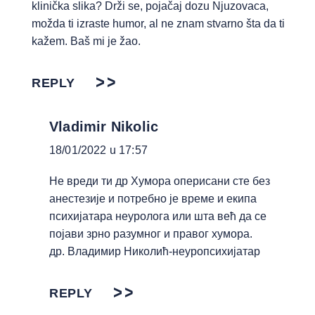
klinička slika? Drži se, pojačaj dozu Njuzovaca,
možda ti izraste humor, al ne znam stvarno šta da ti
kažem. Baš mi je žao.
REPLY
Vladimir Nikolic
18/01/2022 u 17:57
Не вреди ти др Хумора оперисани сте без
анестезије и потребно је време и екипа
психијатара неуролога или шта већ да се
појави зрно разумног и правог хумора.
др. Владимир Николић-неуропсихијатар
REPLY