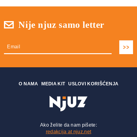
Nije njuz samo letter
О NAMA
MEDIA KIT
USLOVI KORIŠĆENJA
Ako želite da nam pišete:
redakcija at njuz.net