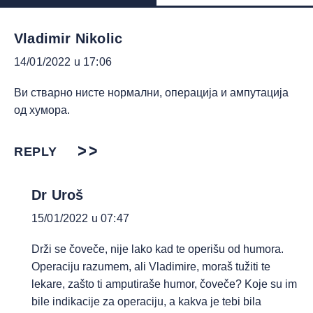
Vladimir Nikolic
14/01/2022 u 17:06
Ви стварно нисте нормални, операција и ампутација
од хумора.
REPLY
Dr Uroš
15/01/2022 u 07:47
Drži se čoveče, nije lako kad te operišu od humora.
Operaciju razumem, ali Vladimire, moraš tužiti te
lekare, zašto ti amputiraše humor, čoveče? Koje su im
bile indikacije za operaciju, a kakva je tebi bila