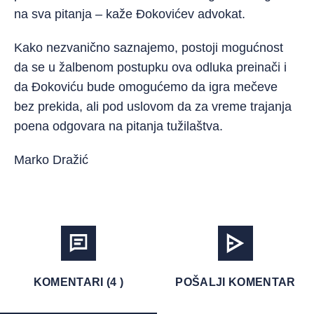
na sva pitanja – kaže Đokovićev advokat.
Kako nezvanično saznajemo, postoji mogućnost
da se u žalbenom postupku ova odluka preinači i
da Đokoviću bude omogućemo da igra mečeve
bez prekida, ali pod uslovom da za vreme trajanja
poena odgovara na pitanja tužilaštva.
Marko Dražić
KOMENTARI (4 )
POŠALJI KOMENTAR