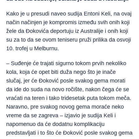
Kako je u presudi naveo sudija Entoni Keli, na ovaj
način načinjen je kompromis između svih onih koji
žele da Đokovića deportuju iz Australije i onih koji
su za to da se ovom teniseru pruži prilika da osvoji
10. trofej u Melburnu.
– Suđenje će trajati sigurno tokom prvih nekoliko
kola, koja će opet biti duža nego što je inače
slučaj, jer će Đoković posle svakog gema morati
da ide do suda na novo ročište, nakon čega će se
vraćati na teren i tako tridesetak puta tokom meča.
Naravno, pre svakog novog gema moraće neko
vreme da se zagreva – izjavio je sudija Keli i
napomenuo da će dodatnu komplikaciju
predstavljati i to što će Đoković posle svakog gema