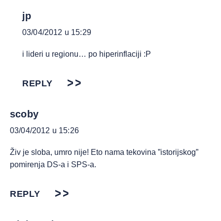
jp
03/04/2012 u 15:29
i lideri u regionu… po hiperinflaciji :P
REPLY
scoby
03/04/2012 u 15:26
Živ je sloba, umro nije! Eto nama tekovina ”istorijskog”
pomirenja DS-a i SPS-a.
REPLY