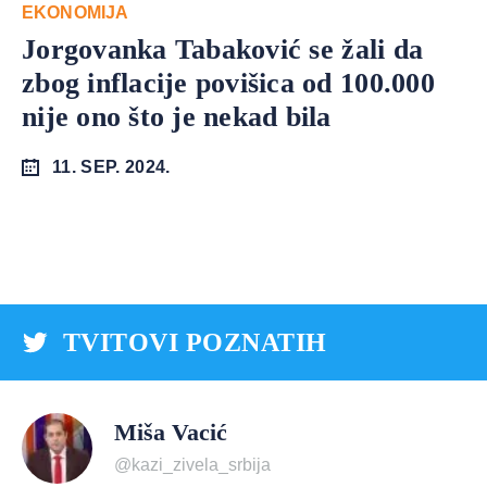
EKONOMIJA
Jorgovanka Tabaković se žali da
zbog inflacije povišica od 100.000
nije ono što je nekad bila
11. SEP. 2024.
TVITOVI POZNATIH
Miša Vacić
@kazi_zivela_srbija