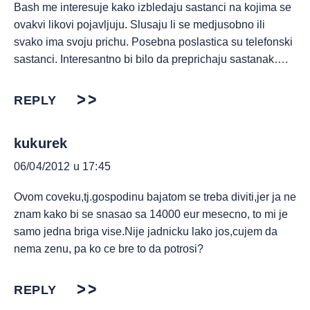
Bash me interesuje kako izbledaju sastanci na kojima se
ovakvi likovi pojavljuju. Slusaju li se medjusobno ili
svako ima svoju prichu. Posebna poslastica su telefonski
sastanci. Interesantno bi bilo da preprichaju sastanak….
REPLY
kukurek
06/04/2012 u 17:45
Ovom coveku,tj.gospodinu bajatom se treba diviti,jer ja ne
znam kako bi se snasao sa 14000 eur mesecno, to mi je
samo jedna briga vise.Nije jadnicku lako jos,cujem da
nema zenu, pa ko ce bre to da potrosi?
REPLY