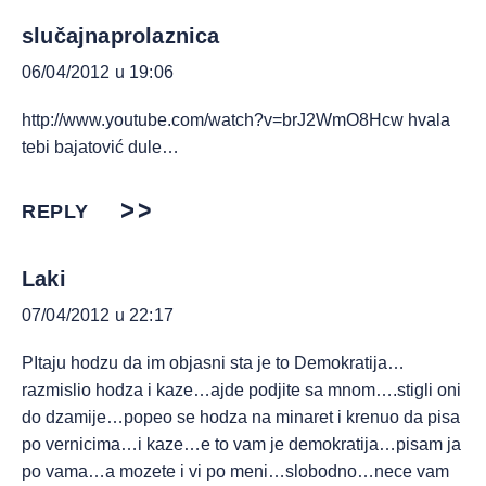
slučajnaprolaznica
06/04/2012 u 19:06
http://www.youtube.com/watch?v=brJ2WmO8Hcw
hvala
tebi bajatović dule…
REPLY
Laki
07/04/2012 u 22:17
PItaju hodzu da im objasni sta je to Demokratija…
razmislio hodza i kaze…ajde podjite sa mnom….stigli oni
do dzamije…popeo se hodza na minaret i krenuo da pisa
po vernicima…i kaze…e to vam je demokratija…pisam ja
po vama…a mozete i vi po meni…slobodno…nece vam