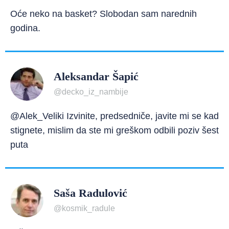
Oće neko na basket? Slobodan sam narednih
godina.
Aleksandar Šapić
@decko_iz_nambije
@Alek_Veliki Izvinite, predsedniče, javite mi se kad
stignete, mislim da ste mi greškom odbili poziv šest
puta
Saša Radulović
@kosmik_radule