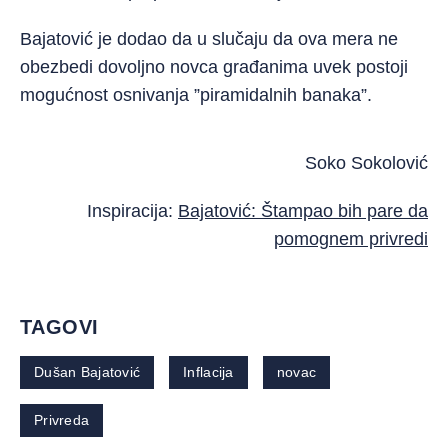
Bajatović je dodao da u slučaju da ova mera ne
obezbedi dovoljno novca građanima uvek postoji
mogućnost osnivanja ”piramidalnih banaka”.
Soko Sokolović
Inspiracija:
Bajatović: Štampao bih pare da
pomognem privredi
TAGOVI
Dušan Bajatović
Inflacija
novac
Privreda