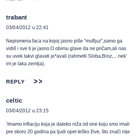
trabant
03/04/2012 u 22:41
Nepismena faca na kojoj jasno piše “mufljuz”,samo ga
vidiš i sve ti je jasno.O obimu glave da ne pričam,ali nas
su uvek takvi glavati je*avali (rahmetli Sloba,Broz,…nek’
im je laka zemlja).
REPLY
celtic
03/04/2012 u 23:15
‘Imamo inflaciju koja je daleko niža od one koju smo imali
pre skoro 20 godina pa ljudi opet teško žive, što znači nije