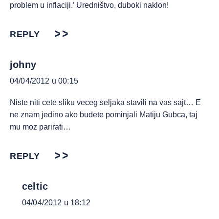
problem u inflaciji.’ Uredništvo, duboki naklon!
REPLY
johny
04/04/2012 u 00:15
Niste niti cete sliku veceg seljaka stavili na vas sajt… E
ne znam jedino ako budete pominjali Matiju Gubca, taj
mu moz parirati…
REPLY
celtic
04/04/2012 u 18:12