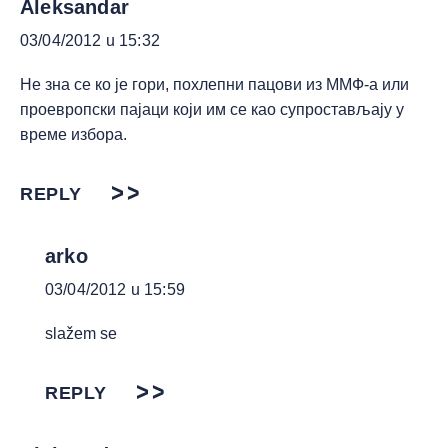
Aleksandar
03/04/2012 u 15:32
Не зна се ко је гори, похлепни пацови из ММФ-а или
проевропски пајаци који им се као супростављају у
време избора.
REPLY
arko
03/04/2012 u 15:59
slažem se
REPLY