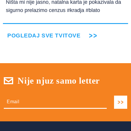
Ništa mi nije jasno, natalna karta je pokazivala da
sigurno prelazimo cenzus #kradja #blato
POGLEDAJ SVE TVITOVE
Nije njuz samo letter