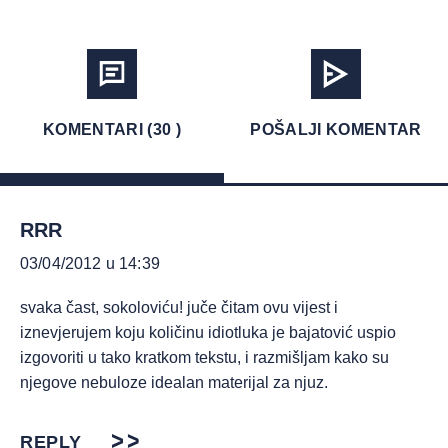
KOMENTARI (30 )
POŠALJI KOMENTAR
RRR
03/04/2012 u 14:39
svaka čast, sokoloviću! juče čitam ovu vijest i
iznevjerujem koju količinu idiotluka je bajatović uspio
izgovoriti u tako kratkom tekstu, i razmišljam kako su
njegove nebuloze idealan materijal za njuz.
REPLY