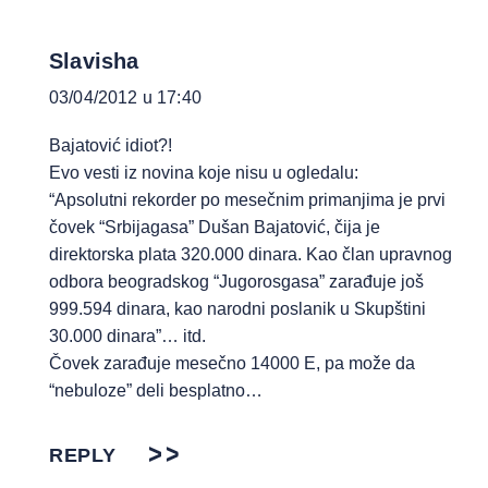
Slavisha
03/04/2012 u 17:40
Bajatović idiot?!
Evo vesti iz novina koje nisu u ogledalu:
“Apsolutni rekorder po mesečnim primanjima je prvi
čovek “Srbijagasa” Dušan Bajatović, čija je
direktorska plata 320.000 dinara. Kao član upravnog
odbora beogradskog “Jugorosgasa” zarađuje još
999.594 dinara, kao narodni poslanik u Skupštini
30.000 dinara”… itd.
Čovek zarađuje mesečno 14000 E, pa može da
“nebuloze” deli besplatno…
REPLY