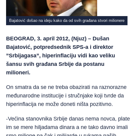
Bajatović došao na ideju kako da od svih građana stvori milionere
BEOGRAD, 3. april 2012, (Njuz) – Dušan
Bajatović, potpredsednik SPS-a i direktor
”Srbijagasa”, hiperinflaciju vidi kao veliku
šansu svih građana Srbije da postanu
milioneri.
On smatra da se ne treba obazirati na raznorazne
međunarodne institucije i stručnjake koji tvrde da
hiperinflacija ne može doneti ništa pozitivno.
-Većina stanovnika Srbije danas nema novca, plate
im se mere hiljadama dinara a ne tako davno imali
smo milione pa čak i milijarde u rukama naših