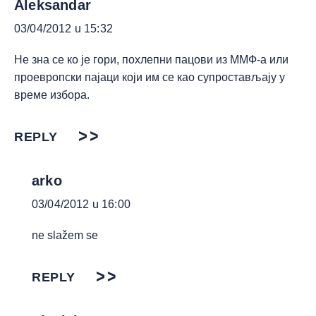
Aleksandar
03/04/2012 u 15:32
Не зна се ко је гори, похлепни пацови из ММФ-а или
проевропски пајаци који им се као супростављају у
време избора.
REPLY
arko
03/04/2012 u 16:00
ne slažem se
REPLY