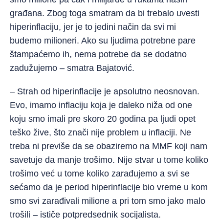
građana. Zbog toga smatram da bi trebalo uvesti
hiperinflaciju, jer je to jedini način da svi mi
budemo milioneri. Ako su ljudima potrebne pare
štampaćemo ih, nema potrebe da se dodatno
zadužujemo – smatra Bajatović.
– Strah od hiperinflacije je apsolutno neosnovan.
Evo, imamo inflaciju koja je daleko niža od one
koju smo imali pre skoro 20 godina pa ljudi opet
teško žive, što znači nije problem u inflaciji. Ne
treba ni previše da se obaziremo na MMF koji nam
savetuje da manje trošimo. Nije stvar u tome koliko
trošimo već u tome koliko zarađujemo a svi se
sećamo da je period hiperinflacije bio vreme u kom
smo svi zarađivali milione a pri tom smo jako malo
trošili – ističe potpredsednik socijalista.