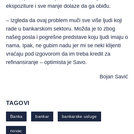
ekspoziture i sve manje dolaze da ga obiđu.
– Izgleda da ovaj problem muči sve više ljudi koji
rade u bankarskom sektoru. Možda je to zbog
našeg posla i pogrešne predstave koju ljudi imaju o
nama. Ipak, ne gubim nadu jer mi se neki klijenti
vraćaju pod izgovorom da im treba kredit za
refinansiranje – optimista je Savo.
Bojan Savić
TAGOVI
Banka
bankar
bankarske usluge
novac