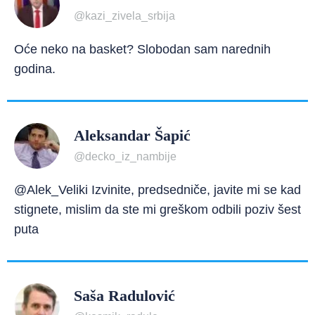
@kazi_zivela_srbija
Oće neko na basket? Slobodan sam narednih
godina.
Aleksandar Šapić
@decko_iz_nambije
@Alek_Veliki Izvinite, predsedniče, javite mi se kad
stignete, mislim da ste mi greškom odbili poziv šest
puta
Saša Radulović