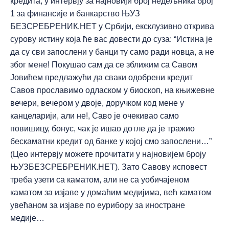
кредита, у интервју за најновији број недељника број
1 за финансије и банкарство ЊУЗ
БЕЗСРЕБРЕНИК.НЕТ у Србији, ексклузивно открива
сурову истину која ће вас довести до суза: “Истина је
да су сви запослени у банци ту само ради новца, а не
због мене! Покушао сам да се зближим са Савом
Јовићем предлажући да сваки одобрени кредит
Савов прославимо одласком у биоскоп, на књижевне
вечери, вечером у двоје, доручком код мене у
канцеларији, али не!, Саво је очекивао само
повишицу, бонус, чак је ишао дотле да је тражио
бескаматни кредит од банке у којој смо запослени…”
(Цео интервју можете прочитати у најновијем броју
ЊУЗБЕЗСРЕБРЕНИК.НЕТ). Зато Савову исповест
треба узети са каматом, али не са уобичајеном
каматом за изјаве у домаћим медијима, већ каматом
увећаном за изјаве по еурибору за иностране
медије…