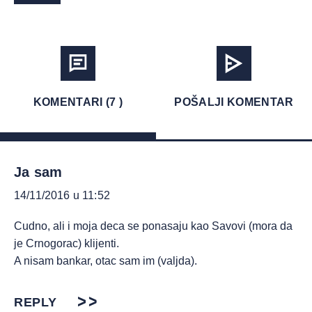
KOMENTARI (7 )
POŠALJI KOMENTAR
Ja sam
14/11/2016 u 11:52
Cudno, ali i moja deca se ponasaju kao Savovi (mora da
je Crnogorac) klijenti.
A nisam bankar, otac sam im (valjda).
REPLY