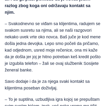
razlog zbog koga oni održavaju kontakt sa
njim.
– Svakodnevno se viđam sa klijentima, radujem se
svakom susretu sa njima, ali se naši razgovori
nekako uvek vrte oko novca. Baš juče je kod mene
došla jedna devojka
. Lepo smo počeli da pričamo,
kad odjednom, usred moje rečenice, ona mi kaže
da je došla jer joj je hitno potreban keš kredit pošto
je izgubila telefon – žali se ovaj službenik Sosijete
ženeral banke.
Savo dodaje i da je za njega svaki kontakt sa
klijentima poseban doživljaj.
– To je suptilna, uzbudljiva igra kojoj se prepuštam