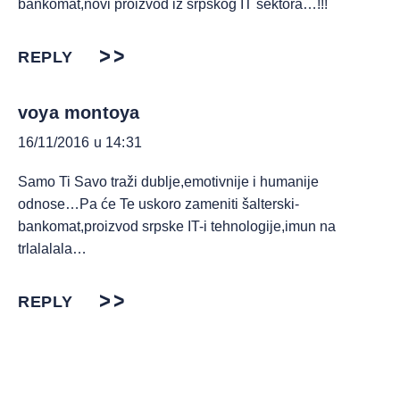
bankomat,novi proizvod iz srpskog IT sektora…!!!
REPLY
voya montoya
16/11/2016 u 14:31
Samo Ti Savo traži dublje,emotivnije i humanije
odnose…Pa će Te uskoro zameniti šalterski-
bankomat,proizvod srpske IT-i tehnologije,imun na
trlalalala…
REPLY