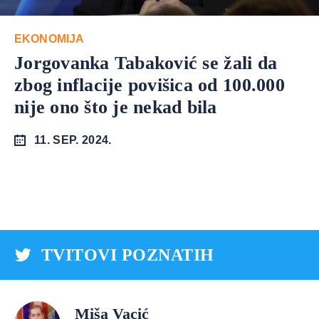
EKONOMIJA
Jorgovanka Tabaković se žali da
zbog inflacije povišica od 100.000
nije ono što je nekad bila
11. SEP. 2024.
TVITOVI POZNATIH
Miša Vacić