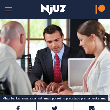
Mladi bankar smatra da ljudi imaju pogrešnu predstavu prema bankarima