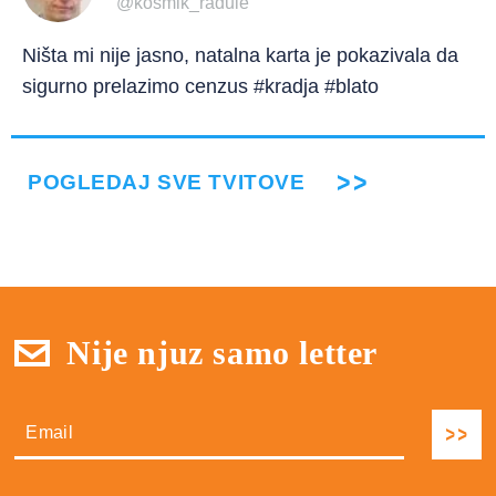
@kosmik_radule
Ništa mi nije jasno, natalna karta je pokazivala da
sigurno prelazimo cenzus #kradja #blato
POGLEDAJ SVE TVITOVE
Nije njuz samo letter