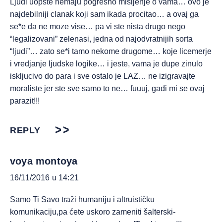
Ljudi uopste nemaju pogresno misljenje o vama… ovo je
najdebilniji clanak koji sam ikada procitao… a ovaj ga
se*e da ne moze vise… pa vi ste nista drugo nego
“legalizovani” zelenasi, jedna od najodvratnijih sorta
“ljudi”… zato se*i tamo nekome drugome… koje licemerje
i vredjanje ljudske logike… i jeste, vama je dupe zinulo
iskljucivo do para i sve ostalo je LAZ… ne izigravajte
moraliste jer ste sve samo to ne… fuuuj, gadi mi se ovaj
parazit!!!
REPLY
voya montoya
16/11/2016 u 14:21
Samo Ti Savo traži humaniju i altruističku
komunikaciju,pa ćete uskoro zameniti šalterski-