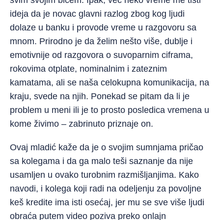
svim svojim bićem. Ipak, već neko vreme me tišti
ideja da je novac glavni razlog zbog kog ljudi
dolaze u banku i provode vreme u razgovoru sa
mnom. Prirodno je da želim nešto više, dublje i
emotivnije od razgovora o suvoparnim ciframa,
rokovima otplate, nominalnim i zateznim
kamatama, ali se naša celokupna komunikacija, na
kraju, svede na njih. Ponekad se pitam da li je
problem u meni ili je to prosto posledica vremena u
kome živimo – zabrinuto priznaje on.
Ovaj mladić kaže da je o svojim sumnjama pričao
sa kolegama i da ga malo teši saznanje da nije
usamljen u ovako turobnim razmišljanjima. Kako
navodi, i kolega koji radi na odeljenju za povoljne
keš kredite ima isti osećaj, jer mu se sve više ljudi
obraća putem video poziva preko onlajn