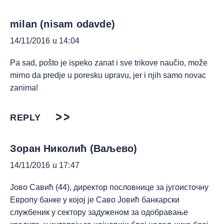
milan (nisam odavde)
14/11/2016 u 14:04
Pa sad, pošto je ispeko zanat i sve trikove naučio, može
mirno da predje u poresku upravu, jer i njih samo novac
zanima!
REPLY
Зоран Николић (Ваљево)
14/11/2016 u 17:47
Јово Савић (44), директор пословнице за југоисточну
Европу банке у којој је Саво Јовић банкарски
службеник у сектору задуженом за одобравање