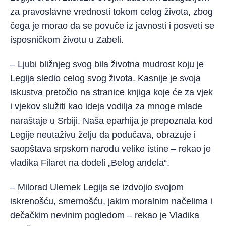
za pravoslavne vrednosti tokom celog života, zbog
čega je morao da se povuče iz javnosti i posveti se
isposničkom životu u Zabeli.
– Ljubi bližnjeg svog bila životna mudrost koju je
Legija sledio celog svog života. Kasnije je svoja
iskustva pretočio na stranice knjiga koje će za vjek
i vjekov služiti kao ideja vodilja za mnoge mlade
naraštaje u Srbiji. Naša eparhija je prepoznala kod
Legije neutaživu želju da podučava, obrazuje i
saopštava srpskom narodu velike istine – rekao je
vladika Filaret na dodeli „Belog anđela“.
– Milorad Ulemek Legija se izdvojio svojom
iskrenošću, smernošću, jakim moralnim načelima i
dečačkim nevinim pogledom – rekao je Vladika