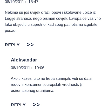
08/10/2011 u 15:47
Nekima su još uvijek draži lopovi i školovane ubice iz
Legije stranaca, nego pismen čovjek. Evropa će vas vrlo
lako ubijediti u suprotno, kad zbog patriotizma izgubite
posao.
REPLY
Aleksandar
08/10/2011 u 19:06
Ako ti kazes, u to ne treba sumnjati, vidi se da si
redovni konzument europskih vrednosti, tj
osiromasenog uranijuma.
REPLY