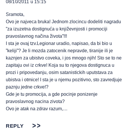
08/10/2011 u 15:15
Sramota,
Ovo je najveca bruka! Jednom zlocincu dodeliti nagradu
”za izuzetna dostignuća u književnjosti i promociji
pravoslavnog načina života”!!!
I sta je ovaj tzv.Legionar uradio, napisao, da bi bio u
”keliji”? Je li mozda zatocenik nepravde, tiranije ili je
kaznjen za ubistvo coveka, i jos mnogo njih! Sto se to ne
zapitaju ovi iz crkve! Koja su to njegova dostignuca u
prozi i pripovedanju, osim satanistickih uputstava za
ubistva i otmice! I sta je u njemu pozitivno, sto zavredjuje
paznju jedne crkve!?
Gde je tu promocija, a gde pocinje ponizenje
pravoslavnog nacina zivota?
Ovo je atak na zdrav razum,…
REPLY