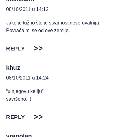
08/10/2011 u 14:12
Jako je tužno što je stvarnost neverovatnija.
Povraća mi se od ove zemlje.
REPLY
khuz
08/10/2011 u 14:24
“u njegovu keliju”
savršeno. :)
REPLY
vragolan