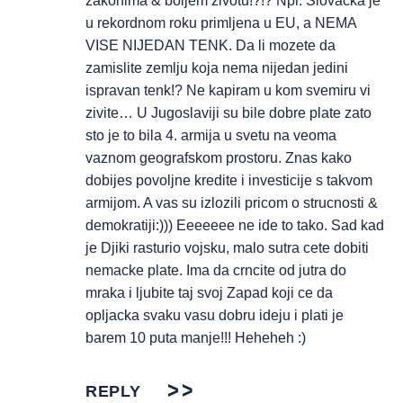
zakonima & boljem zivotu!?!? Npr. Slovacka je
u rekordnom roku primljena u EU, a NEMA
VISE NIJEDAN TENK. Da li mozete da
zamislite zemlju koja nema nijedan jedini
ispravan tenk!? Ne kapiram u kom svemiru vi
zivite… U Jugoslaviji su bile dobre plate zato
sto je to bila 4. armija u svetu na veoma
vaznom geografskom prostoru. Znas kako
dobijes povoljne kredite i investicije s takvom
armijom. A vas su izlozili pricom o strucnosti &
demokratiji:))) Eeeeeee ne ide to tako. Sad kad
je Djiki rasturio vojsku, malo sutra cete dobiti
nemacke plate. Ima da crncite od jutra do
mraka i ljubite taj svoj Zapad koji ce da
opljacka svaku vasu dobru ideju i plati je
barem 10 puta manje!!! Heheheh :)
REPLY