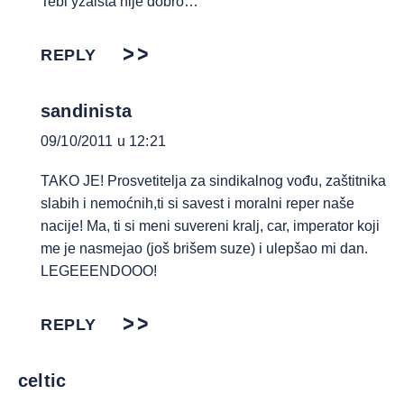
Tebi yzaista nije dobro…
REPLY
sandinista
09/10/2011 u 12:21
TAKO JE! Prosvetitelja za sindikalnog vođu, zaštitnika
slabih i nemoćnih,ti si savest i moralni reper naše
nacije! Ma, ti si meni suvereni kralj, car, imperator koji
me je nasmejao (još brišem suze) i ulepšao mi dan.
LEGEEENDOOO!
REPLY
celtic