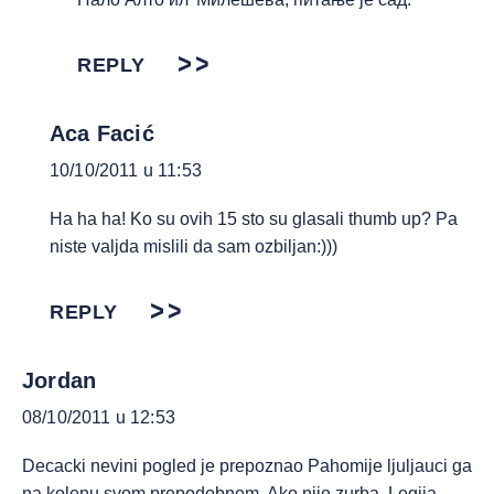
REPLY
Aca Facić
10/10/2011 u 11:53
Ha ha ha! Ko su ovih 15 sto su glasali thumb up? Pa
niste valjda mislili da sam ozbiljan:)))
REPLY
Jordan
08/10/2011 u 12:53
Decacki nevini pogled je prepoznao Pahomije ljuljauci ga
na kolenu svom prepodobnom. Ako nije zurba, Legija