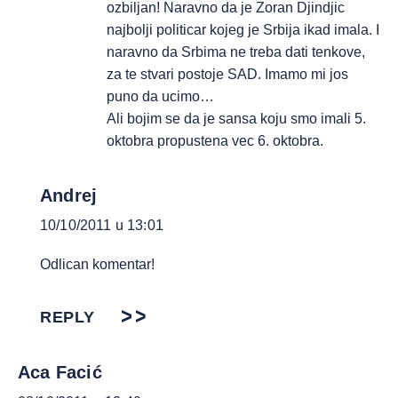
ozbiljan! Naravno da je Zoran Djindjic
najbolji politicar kojeg je Srbija ikad imala. I
naravno da Srbima ne treba dati tenkove,
za te stvari postoje SAD. Imamo mi jos
puno da ucimo…
Ali bojim se da je sansa koju smo imali 5.
oktobra propustena vec 6. oktobra.
Andrej
10/10/2011 u 13:01
Odlican komentar!
REPLY
Aca Facić