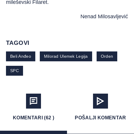
mileševski Filaret.
Nenad Milosavljević
TAGOVI
Beli Anđeo
Milorad Ulemek Legija
Orden
SPC
KOMENTARI (62 )
POŠALJI KOMENTAR