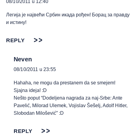
08/10/2011 u 12:40
Легија је највећи Србин икада рођен! Борац за правду
и истину!
REPLY
Neven
08/10/2011 u 23:55
Hahaha, ne mogu da prestanem da se smejem!
Sjajna ideja! :D
Nešto poput “Dodeljena nagrada za naj-Srbe: Ante
Pavelić, Milorad Ulemek, Vojislav Šešelj, Adolf Hitler,
Slobodan Milošević” :D
REPLY