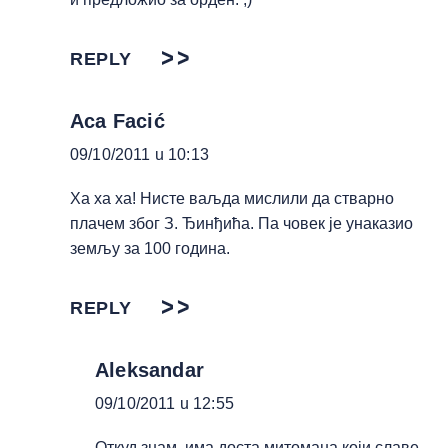
REPLY
Aca Facić
09/10/2011 u 10:13
Ха ха ха! Нисте ваљда мислили да стварно
плачем због З. Ђинђића. Па човек је унаказио
земљу за 100 година.
REPLY
Aleksandar
09/10/2011 u 12:55
Откуд знам, има доста митомана који славе