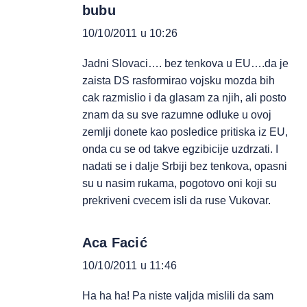
bubu
10/10/2011 u 10:26
Jadni Slovaci…. bez tenkova u EU….da je
zaista DS rasformirao vojsku mozda bih
cak razmislio i da glasam za njih, ali posto
znam da su sve razumne odluke u ovoj
zemlji donete kao posledice pritiska iz EU,
onda cu se od takve egzibicije uzdrzati. I
nadati se i dalje Srbiji bez tenkova, opasni
su u nasim rukama, pogotovo oni koji su
prekriveni cvecem isli da ruse Vukovar.
Aca Facić
10/10/2011 u 11:46
Ha ha ha! Pa niste valjda mislili da sam