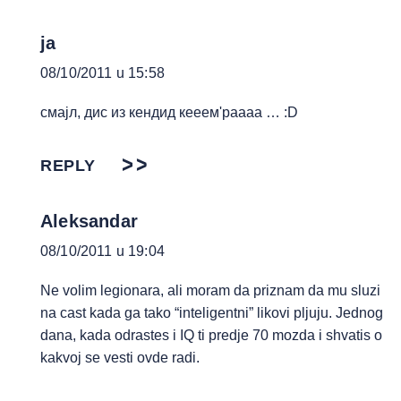
ja
08/10/2011 u 15:58
смајл, дис из кендид кееем'раааа … :D
REPLY
Aleksandar
08/10/2011 u 19:04
Ne volim legionara, ali moram da priznam da mu sluzi
na cast kada ga tako “inteligentni” likovi pljuju. Jednog
dana, kada odrastes i IQ ti predje 70 mozda i shvatis o
kakvoj se vesti ovde radi.