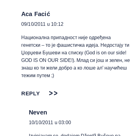
Aca Facić
09/10/2011 u 10:12
Национална припадност није одређена
генетски – то је фашистичка идеја. Недостају ти
Џорџеви Бушеви на списку (God is on our side!
GOD IS ON OUR SIDE!). Млад си још и зелен, не
знаш ко ти жели добро а ко лоше ал’ научићеш
тежим путем ;)
REPLY
Neven
10/10/2011 u 03:00
Izvinjavam se, dodajem Džordž Buševe na