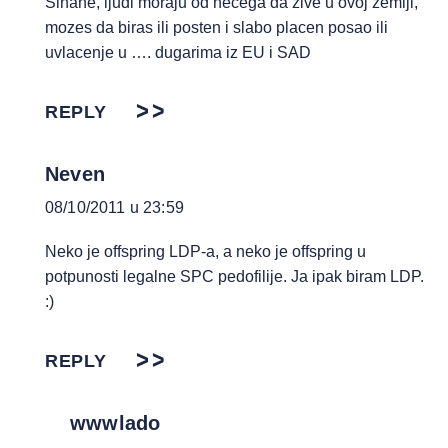
Sinane, ljudi moraju od necega da zive u ovoj zemlji,
mozes da biras ili posten i slabo placen posao ili
uvlacenje u …. dugarima iz EU i SAD
REPLY
Neven
08/10/2011 u 23:59
Neko je offspring LDP-a, a neko je offspring u
potpunosti legalne SPC pedofilije. Ja ipak biram LDP.
:)
REPLY
wwwlado