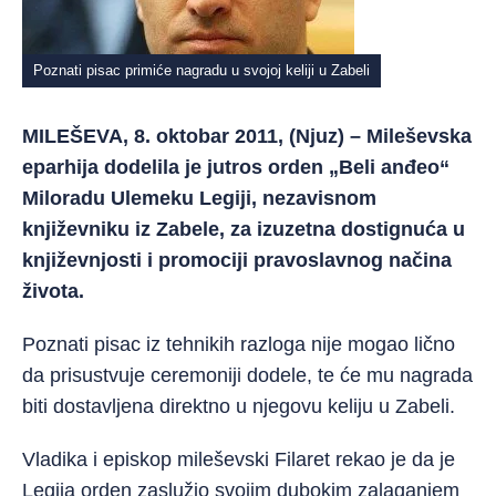
Poznati pisac primiće nagradu u svojoj keliji u Zabeli
MILEŠEVA, 8. oktobar 2011, (Njuz) – Mileševska
eparhija dodelila je jutros orden „Beli anđeo“
Miloradu Ulemeku Legiji, nezavisnom
književniku iz Zabele, za izuzetna dostignuća u
književnjosti i promociji pravoslavnog načina
života.
Poznati pisac iz tehnikih razloga nije mogao lično
da prisustvuje ceremoniji dodele, te će mu nagrada
biti dostavljena direktno u njegovu keliju u Zabeli.
Vladika i episkop mileševski Filaret rekao je da je
Legija orden zaslužio svojim dubokim zalaganjem