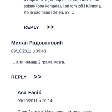
spisak (oba komada), i pri tom još i Klintona.
Ko je sad mlad i zelen, a? :D
REPLY
Милан Радовановић
09/10/2011 u 09:43
… а ти немаш 2 грама мозга.
REPLY
Aca Facić
09/10/2011 u 10:14
Пало Алто ил’ Милешева, питање је сад.