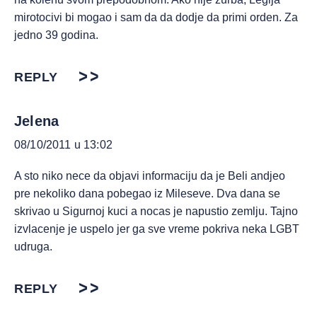
mirotocivi bi mogao i sam da da dodje da primi orden. Za
jedno 39 godina.
REPLY
Jelena
08/10/2011 u 13:02
A sto niko nece da objavi informaciju da je Beli andjeo
pre nekoliko dana pobegao iz Mileseve. Dva dana se
skrivao u Sigurnoj kuci a nocas je napustio zemlju. Tajno
izvlacenje je uspelo jer ga sve vreme pokriva neka LGBT
udruga.
REPLY