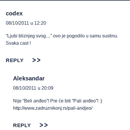
codex
08/10/2011 u 12:20
“Ljubi bliznjeg svog…” ovo je pogodilo u samu sustinu.
Svaka cast !
REPLY
Aleksandar
08/10/2011 u 20:09
Nije “Beli anđeo”! Pre će biti “Pali anđeo”! :)
http://www.zadruznikonj.rs/pali-andjeo/
REPLY