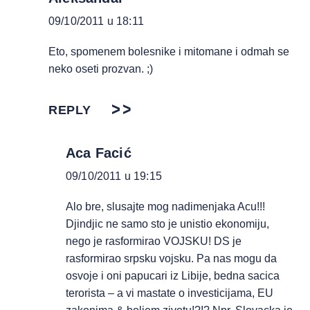
09/10/2011 u 18:11
Eto, spomenem bolesnike i mitomane i odmah se
neko oseti prozvan. ;)
REPLY
Aca Facić
09/10/2011 u 19:15
Alo bre, slusajte mog nadimenjaka Acu!!!
Djindjic ne samo sto je unistio ekonomiju,
nego je rasformirao VOJSKU! DS je
rasformirao srpsku vojsku. Pa nas mogu da
osvoje i oni papucari iz Libije, bedna sacica
terorista – a vi mastate o investicijama, EU