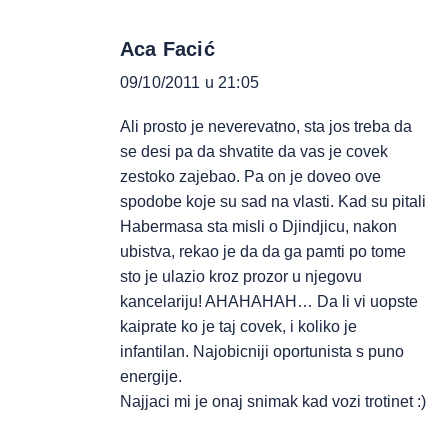
Aca Facić
09/10/2011 u 21:05
Ali prosto je neverevatno, sta jos treba da
se desi pa da shvatite da vas je covek
zestoko zajebao. Pa on je doveo ove
spodobe koje su sad na vlasti. Kad su pitali
Habermasa sta misli o Djindjicu, nakon
ubistva, rekao je da da ga pamti po tome
sto je ulazio kroz prozor u njegovu
kancelariju! AHAHAHAH… Da li vi uopste
kaiprate ko je taj covek, i koliko je
infantilan. Najobicniji oportunista s puno
energije.
Najjaci mi je onaj snimak kad vozi trotinet :)