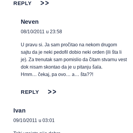
REPLY
Neven
08/10/2011 u 23:58
U pravu si. Ja sam pročitao na nekom drugom
sajtu da je neki pedofil dobio neki orden (ili šta li
je). Za trenutak sam pomislio da čitam stvarnu vest
dok nisam skontao da je u pitanju šala.
Hmm… čekaj, pa ovo… a… šta??!
REPLY
Ivan
09/10/2011 u 03:01