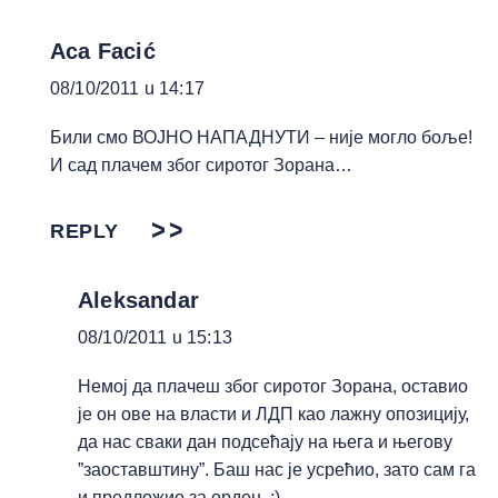
Aca Facić
08/10/2011 u 14:17
Били смо ВОЈНО НАПАДНУТИ – није могло боље!
И сад плачем због сиротог Зорана…
REPLY
Aleksandar
08/10/2011 u 15:13
Немој да плачеш због сиротог Зорана, оставио
је он ове на власти и ЛДП као лажну опозицију,
да нас сваки дан подсећају на њега и његову
”заоставштину”. Баш нас је усрећио, зато сам га
и предложио за орден. ;)