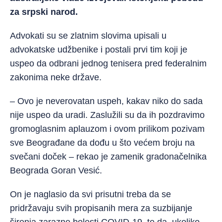
za srpski narod.
Advokati su se zlatnim slovima upisali u
advokatske udžbenike i postali prvi tim koji je
uspeo da odbrani jednog tenisera pred federalnim
zakonima neke države.
– Ovo je neverovatan uspeh, kakav niko do sada
nije uspeo da uradi. Zaslužili su da ih pozdravimo
gromoglasnim aplauzom i ovom prilikom pozivam
sve Beograđane da dođu u što većem broju na
svečani doček – rekao je zamenik gradonačelnika
Beograda Goran Vesić.
On je naglasio da svi prisutni treba da se
pridržavaju svih propisanih mera za suzbijanje