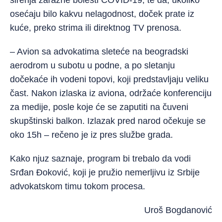
širenja zarazne bolesti COVID-19, te da, ukoliko
osećaju bilo kakvu nelagodnost, doček prate iz
kuće, preko strima ili direktnog TV prenosa.
– Avion sa advokatima sleteće na beogradski
aerodrom u subotu u podne, a po sletanju
dočekaće ih vodeni topovi, koji predstavljaju veliku
čast. Nakon izlaska iz aviona, održaće konferenciju
za medije, posle koje će se zaputiti na čuveni
skupštinski balkon. Izlazak pred narod očekuje se
oko 15h – rečeno je iz pres službe grada.
Kako njuz saznaje, program bi trebalo da vodi
Srđan Đoković, koji je pružio nemerljivu iz Srbije
advokatskom timu tokom procesa.
Uroš Bogdanović