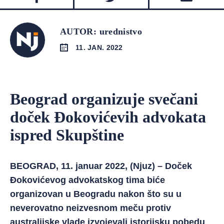
AUTOR: urednistvo
11. JAN. 2022
Beograd organizuje svečani
doček Đokovićevih advokata
ispred Skupštine
BEOGRAD, 11. januar 2022, (Njuz) – Doček
Đokovićevog advokatskog tima biće
organizovan u Beogradu nakon što su u
neverovatno neizvesnom meču protiv
australijske vlade izvojevali istorijsku pobedu