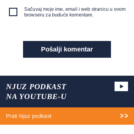
Sačuvaj moje ime, email i web stranicu u ovom
browseru za buduće komentare.
NJUZ PODKAST
NA YOUTUBE-U
Prati Njuz podkast