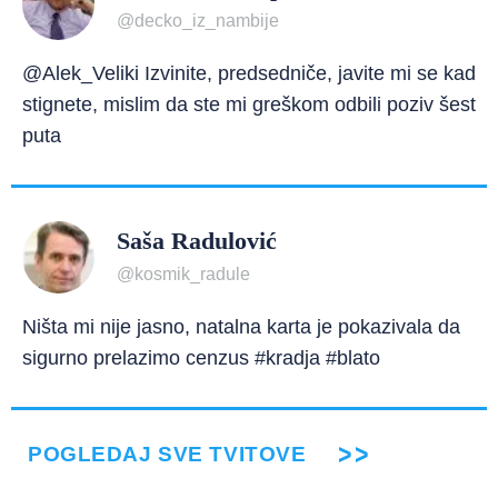
@decko_iz_nambije
@Alek_Veliki Izvinite, predsedniče, javite mi se kad
stignete, mislim da ste mi greškom odbili poziv šest
puta
Saša Radulović
@kosmik_radule
Ništa mi nije jasno, natalna karta je pokazivala da
sigurno prelazimo cenzus #kradja #blato
POGLEDAJ SVE TVITOVE