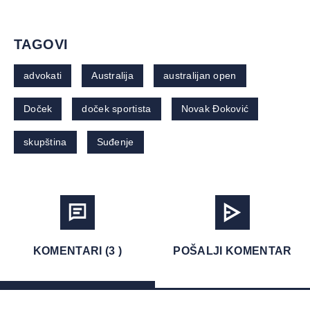
TAGOVI
advokati
Australija
australijan open
Doček
doček sportista
Novak Đoković
skupština
Suđenje
KOMENTARI (3 )
POŠALJI KOMENTAR