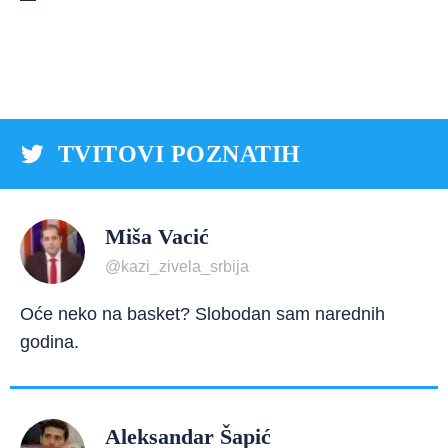
TVITOVI POZNATIH
Miša Vacić
@kazi_zivela_srbija
Oće neko na basket? Slobodan sam narednih
godina.
Aleksandar Šapić