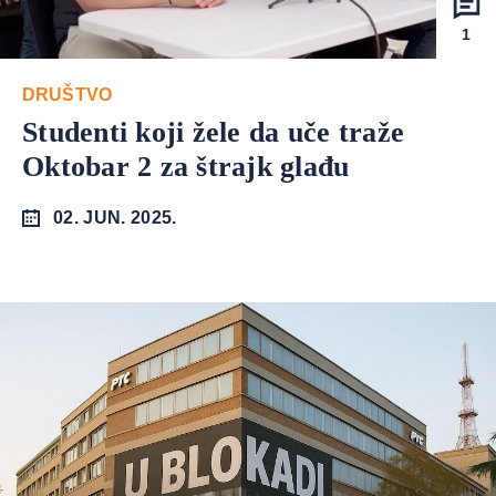
1
DRUŠTVO
Studenti koji žele da uče traže
Oktobar 2 za štrajk glađu
02. JUN. 2025.