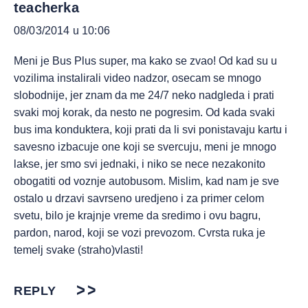
teacherka
08/03/2014 u 10:06
Meni je Bus Plus super, ma kako se zvao! Od kad su u
vozilima instalirali video nadzor, osecam se mnogo
slobodnije, jer znam da me 24/7 neko nadgleda i prati
svaki moj korak, da nesto ne pogresim. Od kada svaki
bus ima konduktera, koji prati da li svi ponistavaju kartu i
savesno izbacuje one koji se svercuju, meni je mnogo
lakse, jer smo svi jednaki, i niko se nece nezakonito
obogatiti od voznje autobusom. Mislim, kad nam je sve
ostalo u drzavi savrseno uredjeno i za primer celom
svetu, bilo je krajnje vreme da sredimo i ovu bagru,
pardon, narod, koji se vozi prevozom. Cvrsta ruka je
temelj svake (straho)vlasti!
REPLY