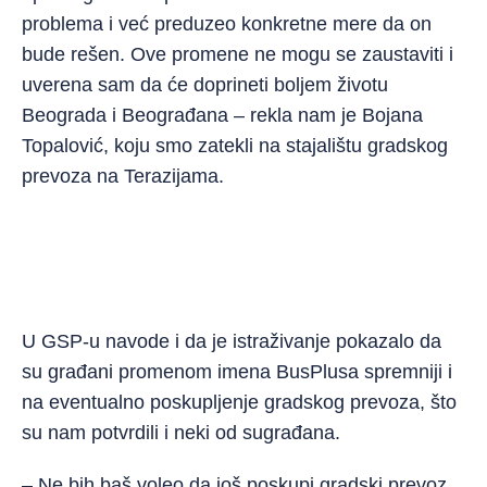
problema i već preduzeo konkretne mere da on
bude rešen. Ove promene ne mogu se zaustaviti i
uverena sam da će doprineti boljem životu
Beograda i Beograđana – rekla nam je Bojana
Topalović, koju smo zatekli na stajalištu gradskog
prevoza na Terazijama.
U GSP-u navode i da je istraživanje pokazalo da
su građani promenom imena BusPlusa spremniji i
na eventualno poskupljenje gradskog prevoza, što
su nam potvrdili i neki od sugrađana.
– Ne bih baš voleo da još poskupi gradski prevoz,