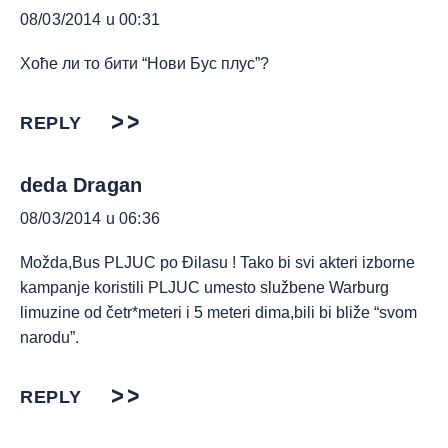
08/03/2014 u 00:31
Хоће ли то бити “Нови Бус плус”?
REPLY
deda Dragan
08/03/2014 u 06:36
Možda,Bus PLJUC po Đilasu ! Tako bi svi akteri izborne
kampanje koristili PLJUC umesto službene Warburg
limuzine od četr*meteri i 5 meteri dima,bili bi bliže “svom
narodu”.
REPLY