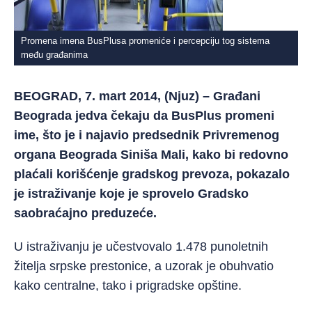
Promena imena BusPlusa promeniće i percepciju tog sistema
među građanima
BEOGRAD, 7. mart 2014, (Njuz) – Građani
Beograda jedva čekaju da BusPlus promeni
ime, što je i najavio predsednik Privremenog
organa Beograda Siniša Mali, kako bi redovno
plaćali korišćenje gradskog prevoza, pokazalo
je istraživanje koje je sprovelo Gradsko
saobraćajno preduzeće.
U istraživanju je učestvovalo 1.478 punoletnih
žitelja srpske prestonice, a uzorak je obuhvatio
kako centralne, tako i prigradske opštine.