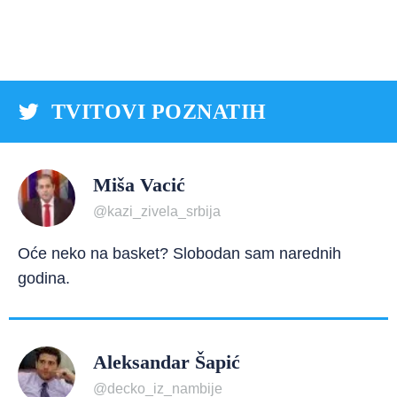
TVITOVI POZNATIH
Miša Vacić
@kazi_zivela_srbija
Oće neko na basket? Slobodan sam narednih
godina.
Aleksandar Šapić
@decko_iz_nambije