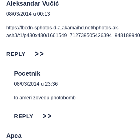
Aleksandar Vučić
08/03/2014 u 00:13
https://fbcdn-sphotos-d-a.akamaihd.net/hphotos-ak-
ash3/t1/p480x480/1661549_712739505426394_948189940
REPLY
Pocetnik
08/03/2014 u 23:36
to ameri zovedu photobomb
REPLY
Арса