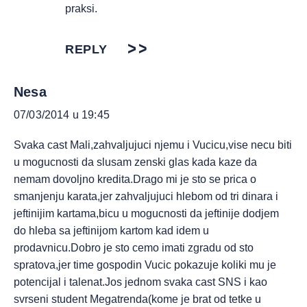
praksi.
REPLY
Nesa
07/03/2014 u 19:45
Svaka cast Mali,zahvaljujuci njemu i Vucicu,vise necu biti
u mogucnosti da slusam zenski glas kada kaze da
nemam dovoljno kredita.Drago mi je sto se prica o
smanjenju karata,jer zahvaljujuci hlebom od tri dinara i
jeftinijim kartama,bicu u mogucnosti da jeftinije dodjem
do hleba sa jeftinijom kartom kad idem u
prodavnicu.Dobro je sto cemo imati zgradu od sto
spratova,jer time gospodin Vucic pokazuje koliki mu je
potencijal i talenat.Jos jednom svaka cast SNS i kao
svrseni student Megatrenda(kome je brat od tetke u