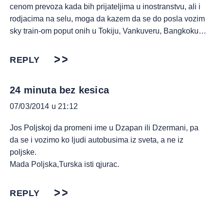
cenom prevoza kada bih prijateljima u inostranstvu, ali i
rodjacima na selu, moga da kazem da se do posla vozim
sky train-om poput onih u Tokiju, Vankuveru, Bangkoku…
REPLY
24 minuta bez kesica
07/03/2014 u 21:12
Jos Poljskoj da promeni ime u Dzapan ili Dzermani, pa
da se i vozimo ko ljudi autobusima iz sveta, a ne iz
poljske.
Mada Poljska,Turska isti qjurac.
REPLY