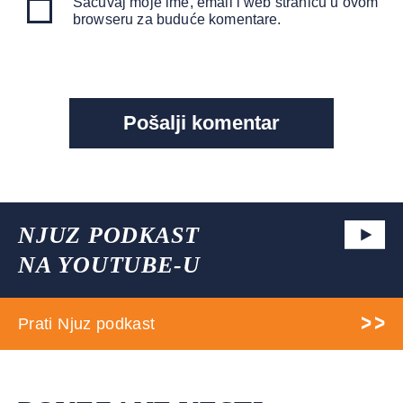
Sačuvaj moje ime, email i web stranicu u ovom
browseru za buduće komentare.
NJUZ PODKAST
NA YOUTUBE-U
Prati Njuz podkast