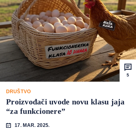
5
DRUŠTVO
Proizvođači uvode novu klasu jaja
“za funkcionere”
17. MAR. 2025.