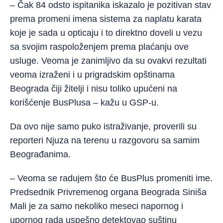
– Čak 84 odsto ispitanika iskazalo je pozitivan stav
prema promeni imena sistema za naplatu karata
koje je sada u opticaju i to direktno doveli u vezu
sa svojim raspoloženjem prema plaćanju ove
usluge. Veoma je zanimljivo da su ovakvi rezultati
veoma izraženi i u prigradskim opštinama
Beograda čiji žitelji i nisu toliko upućeni na
korišćenje BusPlusa – kažu u GSP-u.
Da ovo nije samo puko istraživanje, proverili su
reporteri Njuza na terenu u razgovoru sa samim
Beograđanima.
– Veoma se radujem što će BusPlus promeniti ime.
Predsednik Privremenog organa Beograda Siniša
Mali je za samo nekoliko meseci napornog i
upornog rada uspešno detektovao suštinu