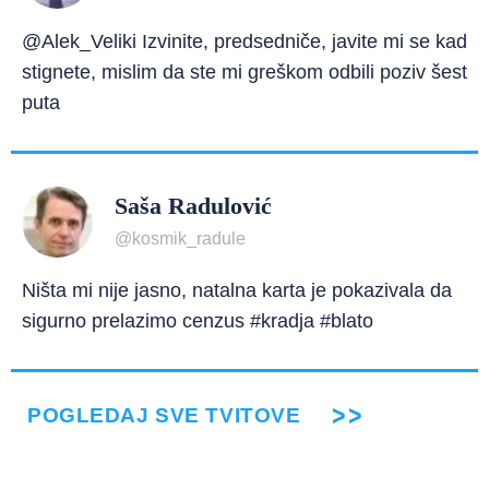
@Alek_Veliki Izvinite, predsedniče, javite mi se kad
stignete, mislim da ste mi greškom odbili poziv šest
puta
Saša Radulović
@kosmik_radule
Ništa mi nije jasno, natalna karta je pokazivala da
sigurno prelazimo cenzus #kradja #blato
POGLEDAJ SVE TVITOVE