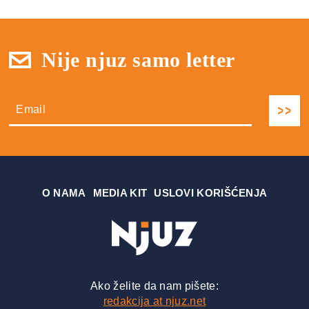
Nije njuz samo letter
О NAMA
MEDIA KIT
USLOVI KORIŠĆENJA
Ako želite da nam pišete:
redakcija at njuz.net