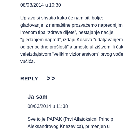
08/03/2014 u 10:30
Upravo si shvatio kako će nam biti bolje:
gladovanje iz nemaštine prozvaćemo naprednijim
imenom tipa “zdrave dijete”, nestajanje nacije
“gledanjem napred”, izdaju Kosova “udaljavanjem
od genocidne prošlosti” a umesto ulizištvom ili čak
veleizdajstvom “velikim vizionarstvom” prvog vođe
vučića.
REPLY
Ja sam
08/03/2014 u 11:38
Sve to je PAPAK (Prvi Aflatoksicni Princip
Aleksandrovog Knezevica), primenjen u