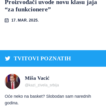
Proizvođači uvode novu klasu jaja
“za funkcionere”
17. MAR. 2025.
TVITOVI POZNATIH
Miša Vacić
@kazi_zivela_srbija
Oće neko na basket? Slobodan sam narednih
godina.