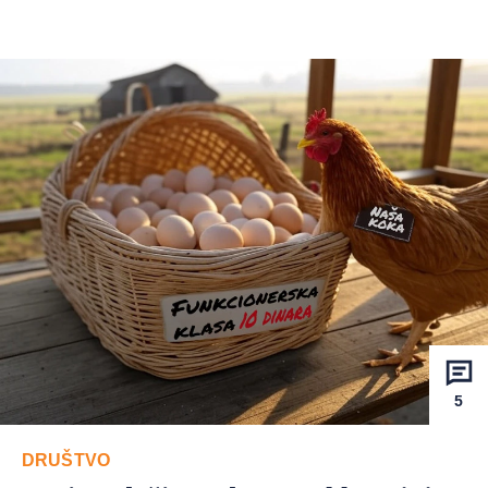
5
DRUŠTVO