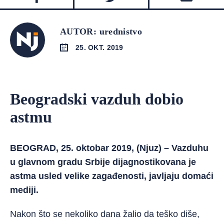
AUTOR: urednistvo
25. OKT. 2019
Beogradski vazduh dobio
astmu
BEOGRAD, 25. oktobar 2019, (Njuz) – Vazduhu
u glavnom gradu Srbije dijagnostikovana je
astma usled velike zagađenosti, javljaju domaći
mediji.
Nakon što se nekoliko dana žalio da teško diše,