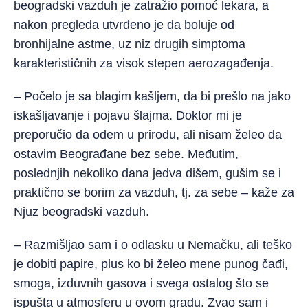
beogradski vazduh je zatražio pomoć lekara, a
nakon pregleda utvrđeno je da boluje od
bronhijalne astme, uz niz drugih simptoma
karakterističnih za visok stepen aerozagađenja.
– Počelo je sa blagim kašljem, da bi prešlo na jako
iskašljavanje i pojavu šlajma. Doktor mi je
preporučio da odem u prirodu, ali nisam želeo da
ostavim Beograđane bez sebe. Međutim,
poslednjih nekoliko dana jedva dišem, gušim se i
praktično se borim za vazduh, tj. za sebe – kaže za
Njuz beogradski vazduh.
– Razmišljao sam i o odlasku u Nemačku, ali teško
je dobiti papire, plus ko bi želeo mene punog čađi,
smoga, izduvnih gasova i svega ostalog što se
ispušta u atmosferu u ovom gradu. Zvao sam i