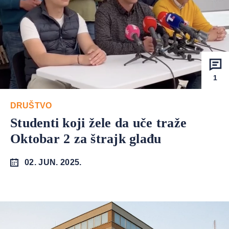
1
DRUŠTVO
Studenti koji žele da uče traže
Oktobar 2 za štrajk glađu
02. JUN. 2025.