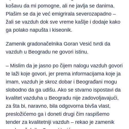
košavu da mi pomogne, ali ne javlja se danima.
Plašim se da je već emigrirala severozapadno –
žali se vazduh dok sve vreme kašlje i dodaje kako
ga polako napušta i kiseonik.
Zamenik gradonačelnika Goran Vesić tvrdi da
vazduh u Beogradu ne govori istinu.
– Mislim da je jasno po čijem nalogu vazduh govori
te laži koje govori, jer prema informacijama koje ja
imam, vazduh je skroz dobar i Beograđani mogu
slobodno da ga udišu. Ako se stvarno ispostavi da
kvalitet vazduha u Beogradu nije zadovoljavajući,
za šta bi, naravno, bila odgovorna bivša vlast,
presložićemo ga i doneti drugi čim raspišemo
tender za kvalitetniji vazduh – rekao je zamenik