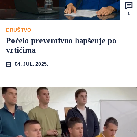
1
DRUŠTVO
Počelo preventivno hapšenje po
vrtićima
04. JUL. 2025.