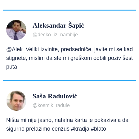
Aleksandar Šapić
@decko_iz_nambije
@Alek_Veliki Izvinite, predsedniče, javite mi se kad
stignete, mislim da ste mi greškom odbili poziv šest
puta
Saša Radulović
@kosmik_radule
Ništa mi nije jasno, natalna karta je pokazivala da
sigurno prelazimo cenzus #kradja #blato