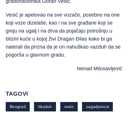
gradonačelnika Goran Vesić.
Vesić je apelovao na sve vozače, posebno na one
koji voze dizelaše, kao i na sve građane koji se
greju na ugalj i na drva da pojačaju potrošnju u
blizini kuće u kojoj živi Dragan Đilas kako bi ga
naterali da prizna da je on nahuškao vazduh da se
pogorša u glavnom gradu.
Nenad Milosavljević
TAGOVI
Beograd
Vazduh
vesic
zagadjenost