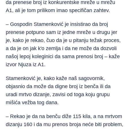
da prenese broj iz konkurentske mreže u mrežu
A1, ali je tom prilikom imao specifičan zahtev.
– Gospodin Stamenković je insistirao da broj
prenese potpuno sam iz jedne mreže u drugu jer
je, kako je rekao, čuo da je u pitanju težak proces,
a da je on jak k'o zemlja i da ne može da dozvoli
našoj lepoj koleginici da sama prenosi broj – kaže
izvor Njuza iz A1.
Stamenković je, kako kaže naš sagovornik,
objasnio da može da digne broj iz benča ili da
uradi mrtvo dizanje, zavisi od toga koju grupu
mišića vežba tog dana.
– Rekao je da na benču diže 115 kila, a na mrtvom
dizanju 160 i da mu prenos broja neće biti problem,