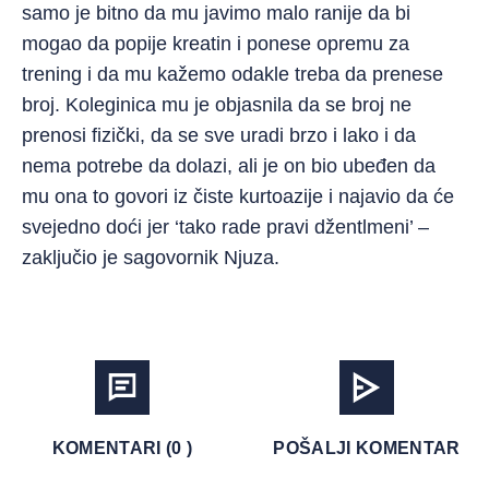
samo je bitno da mu javimo malo ranije da bi
mogao da popije kreatin i ponese opremu za
trening i da mu kažemo odakle treba da prenese
broj. Koleginica mu je objasnila da se broj ne
prenosi fizički, da se sve uradi brzo i lako i da
nema potrebe da dolazi, ali je on bio ubeđen da
mu ona to govori iz čiste kurtoazije i najavio da će
svejedno doći jer ‘tako rade pravi džentlmeni’ –
zaključio je sagovornik Njuza.
KOMENTARI (0 )
POŠALJI KOMENTAR