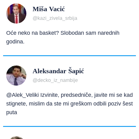
Miša Vacić
@kazi_zivela_srbija
Oće neko na basket? Slobodan sam narednih
godina.
Aleksandar Šapić
@decko_iz_nambije
@Alek_Veliki Izvinite, predsedniče, javite mi se kad
stignete, mislim da ste mi greškom odbili poziv šest
puta