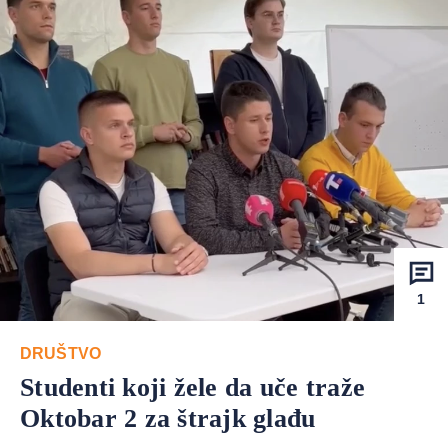
1
DRUŠTVO
Studenti koji žele da uče traže
Oktobar 2 za štrajk glađu