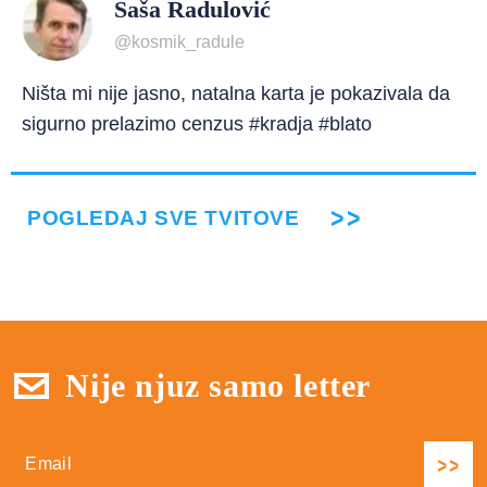
Saša Radulović
@kosmik_radule
Ništa mi nije jasno, natalna karta je pokazivala da
sigurno prelazimo cenzus #kradja #blato
POGLEDAJ SVE TVITOVE
Nije njuz samo letter