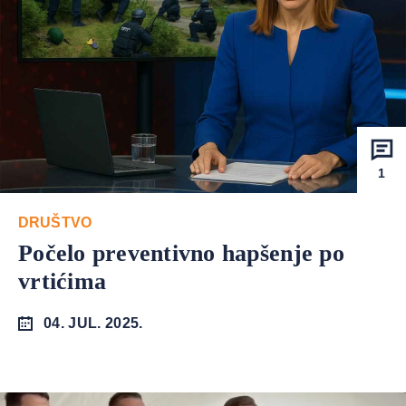
1
DRUŠTVO
Počelo preventivno hapšenje po
vrtićima
04. JUL. 2025.