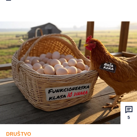
5
DRUŠTVO