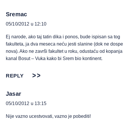
Sremac
05/10/2012 u 12:10
Ej narode, ako taj tatin dika i ponos, bude ispisan sa tog
fakulteta, ja dva meseca neću jesti slanine (dok ne dospe
nova). Ako ne završi fakultet u roku, odustaću od kopanja
kanal Bosut – Vuka kako bi Srem bio kontinent.
REPLY
Jasar
05/10/2012 u 13:15
Nije vazno ucestvovati, vazno je pobediti!