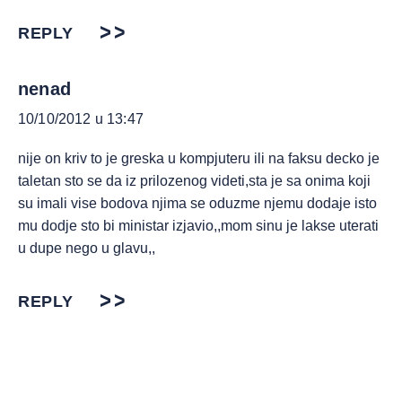
REPLY
nenad
10/10/2012 u 13:47
nije on kriv to je greska u kompjuteru ili na faksu decko je
taletan sto se da iz prilozenog videti,sta je sa onima koji
su imali vise bodova njima se oduzme njemu dodaje isto
mu dodje sto bi ministar izjavio,,mom sinu je lakse uterati
u dupe nego u glavu,,
REPLY