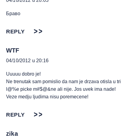
04/10/2012 u 20:03
Браво
REPLY
WTF
04/10/2012 u 20:16
Uuuuu dobro je!
Ne trenutak sam pomislio da nam je drzava otisla u tri
l@%e picke m#$@&ne ali nije. Jos uvek ima nade!
Veze medju ljudima nisu poremecene!
REPLY
zika