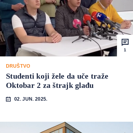
1
DRUŠTVO
Studenti koji žele da uče traže
Oktobar 2 za štrajk glađu
02. JUN. 2025.