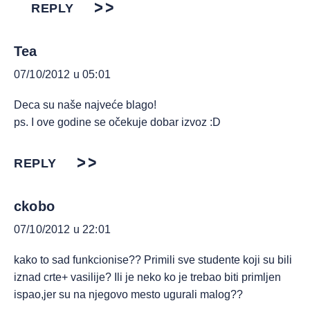
REPLY
Tea
07/10/2012 u 05:01
Deca su naše najveće blago!
ps. I ove godine se očekuje dobar izvoz :D
REPLY
ckobo
07/10/2012 u 22:01
kako to sad funkcionise?? Primili sve studente koji su bili
iznad crte+ vasilije? Ili je neko ko je trebao biti primljen
ispao,jer su na njegovo mesto ugurali malog??