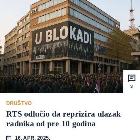
3
DRUŠTVO
RTS odlučio da reprizira ulazak
radnika od pre 10 godina
16. APR. 2025.