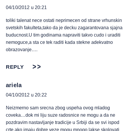
04/10/2012 u 20:21
toliki talenat nece ostati neprimecen od strane vrhunskin
svetskih fakulteta,tako da je decku zagarantovana sjajna
buducnost.U tim godinama napraviti takvo cudo i uraditi
nemoguce,a sta ce tek raditi kada stekne adekvatno
obrazovanje….
REPLY
ariela
04/10/2012 u 20:22
Neizmerno sam srecna zbog uspeha ovog mladog
coveka…dok mi liju suze radosnice ne mogu a da ne
pozdravim nastavljanje tradicije u Srbiji da se svi ispod
crte ako imaju dobre veze mogu mnogo lakse skolovati