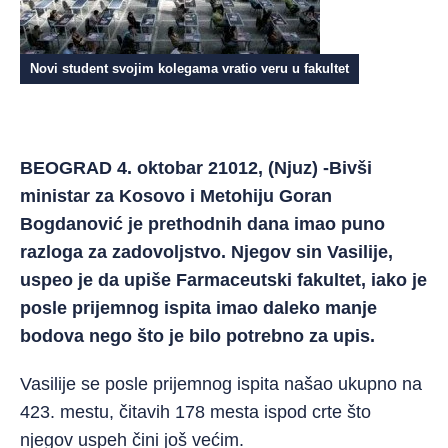
Novi student svojim kolegama vratio veru u fakultet
BEOGRAD 4. oktobar 21012, (Njuz) -Bivši
ministar za Kosovo i Metohiju Goran
Bogdanović je prethodnih dana imao puno
razloga za zadovoljstvo. Njegov sin Vasilije,
uspeo je da upiše Farmaceutski fakultet, iako je
posle prijemnog ispita imao daleko manje
bodova nego što je bilo potrebno za upis.
Vasilije se posle prijemnog ispita našao ukupno na
423. mestu, čitavih 178 mesta ispod crte što
njegov uspeh čini još većim.