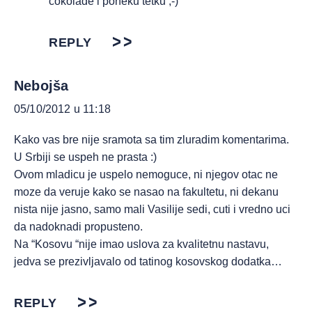
čokolade i poneku tetku ;-)
REPLY
Nebojša
05/10/2012 u 11:18
Kako vas bre nije sramota sa tim zluradim komentarima.
U Srbiji se uspeh ne prasta :)
Ovom mladicu je uspelo nemoguce, ni njegov otac ne
moze da veruje kako se nasao na fakultetu, ni dekanu
nista nije jasno, samo mali Vasilije sedi, cuti i vredno uci
da nadoknadi propusteno.
Na “Kosovu “nije imao uslova za kvalitetnu nastavu,
jedva se prezivljavalo od tatinog kosovskog dodatka…
REPLY