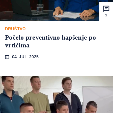
1
DRUŠTVO
Počelo preventivno hapšenje po
vrtićima
04. JUL. 2025.