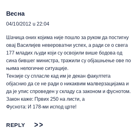
Весна
04/10/2012 u 22:04
Шачица оних којима није пошло за руком да постигну
овај Василијев невероватни успех, а ради се о свега
177 младих људи који су освојили више бодова од
сина бившег министра, тражили су објашњење ове по
њима нелогичне ситуације.
Тензије су спласле кад им је декан факултета
објаснио да се не ради о никаквим малверзацијама и
да је упис спроведен у складу са законом и фуснотом.
Закон каже: Првих 250 на листи, а
Фуснота: И 178-ми испод црте!
REPLY