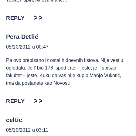
REPLY
Pera Detlić
05/10/2012 u 00:47
Pa ovo prepisano iz ostalih dnevnih listova. Nije vest u
ogledalu. Je l’ bio 178 ispod crte – jeste, je l’ upisao
fakultet – jeste. Kuku da vas nije kupio Manjo Vukotić,
ima da postanete kao Novosti
REPLY
celtic
05/10/2012 u 03:11