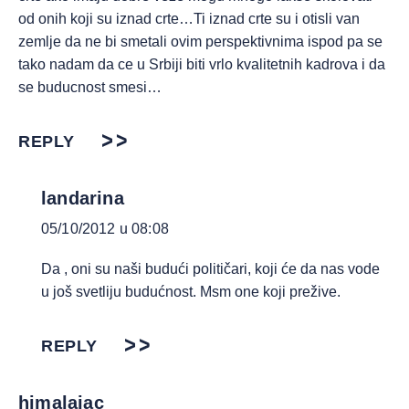
od onih koji su iznad crte…Ti iznad crte su i otisli van
zemlje da ne bi smetali ovim perspektivnima ispod pa se
tako nadam da ce u Srbiji biti vrlo kvalitetnih kadrova i da
se buducnost smesi…
REPLY
landarina
05/10/2012 u 08:08
Da , oni su naši budući političari, koji će da nas vode
u još svetliju budućnost. Msm one koji prežive.
REPLY
himalajac