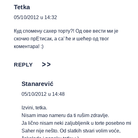
Tetka
05/10/2012 u 14:32
Куд спомену сахер торту?! Од ове вести ми је
скочио прЕтисак, а са’ ће и шећер од твог
коментара! :)
REPLY
Stanarević
05/10/2012 u 14:48
Izvini, tetka.
Nisam imao nameru da ti rušim zdravlje.
Ja lično nisam neki zaljubljenik u torte posebno mi
Saher nije nešto. Od slatkih stvari volim voće,