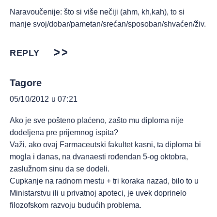
Naravoučenije: što si više nečiji (ahm, kh,kah), to si
manje svoj/dobar/pametan/srećan/sposoban/shvaćen/živ.
REPLY
Tagore
05/10/2012 u 07:21
Ako je sve pošteno plaćeno, zašto mu diploma nije
dodeljena pre prijemnog ispita?
Važi, ako ovaj Farmaceutski fakultet kasni, ta diploma bi
mogla i danas, na dvanaesti rođendan 5-og oktobra,
zaslužnom sinu da se dodeli.
Cupkanje na radnom mestu + tri koraka nazad, bilo to u
Ministarstvu ili u privatnoj apoteci, je uvek doprinelo
filozofskom razvoju budućih problema.