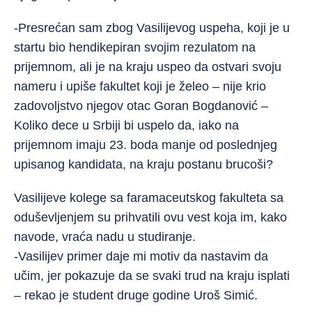
-Presrećan sam zbog Vasilijevog uspeha, koji je u
startu bio hendikepiran svojim rezulatom na
prijemnom, ali je na kraju uspeo da ostvari svoju
nameru i upiše fakultet koji je želeo – nije krio
zadovoljstvo njegov otac Goran Bogdanović –
Koliko dece u Srbiji bi uspelo da, iako na
prijemnom imaju 23. boda manje od poslednjeg
upisanog kandidata, na kraju postanu brucoši?
Vasilijeve kolege sa faramaceutskog fakulteta sa
oduševljenjem su prihvatili ovu vest koja im, kako
navode, vraća nadu u studiranje.
-Vasilijev primer daje mi motiv da nastavim da
učim, jer pokazuje da se svaki trud na kraju isplati
– rekao je student druge godine Uroš Simić.