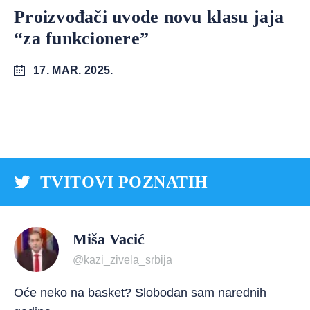
Proizvođači uvode novu klasu jaja
“za funkcionere”
17. MAR. 2025.
TVITOVI POZNATIH
Miša Vacić
@kazi_zivela_srbija
Oće neko na basket? Slobodan sam narednih