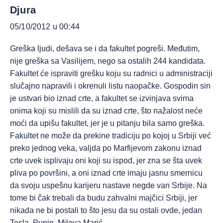
Djura
05/10/2012 u 00:44
Greška ljudi, dešava se i da fakultet pogreši. Međutim,
nije greška sa Vasilijem, nego sa ostalih 244 kandidata.
Fakultet će ispraviti grešku koju su radnici u administraciji
slučajno napravili i okrenuli listu naopačke. Gospodin sin
je ustvari bio iznad crte, a fakultet se izvinjava svima
onima koji su mislili da su iznad crte, što nažalost neće
moći da upišu fakultet, jer je u pitanju bila samo greška.
Fakultet ne može da prekine tradiciju po kojoj u Srbiji već
preko jednog veka, valjda po Marfijevom zakonu iznad
crte uvek isplivaju oni koji su ispod, jer zna se šta uvek
pliva po površini, a oni iznad crte imaju jasnu smernicu
da svoju uspešnu karijeru nastave negde van Srbije. Na
tome bi čak trebali da budu zahvalni majčici Srbiji, jer
nikada ne bi postali to što jesu da su ostali ovde, jedan
Tesla, Pupin, Mileva Marić…