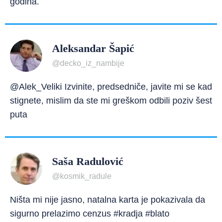
godina.
Aleksandar Šapić
@decko_iz_nambije
@Alek_Veliki Izvinite, predsedniče, javite mi se kad
stignete, mislim da ste mi greškom odbili poziv šest
puta
Saša Radulović
@kosmik_radule
Ništa mi nije jasno, natalna karta je pokazivala da
sigurno prelazimo cenzus #kradja #blato