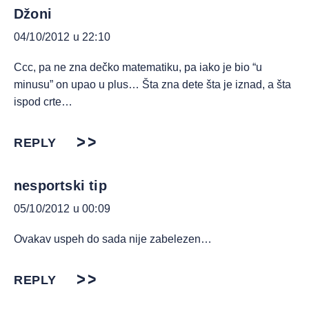
Džoni
04/10/2012 u 22:10
Ccc, pa ne zna dečko matematiku, pa iako je bio “u
minusu” on upao u plus… Šta zna dete šta je iznad, a šta
ispod crte…
REPLY
nesportski tip
05/10/2012 u 00:09
Ovakav uspeh do sada nije zabelezen…
REPLY