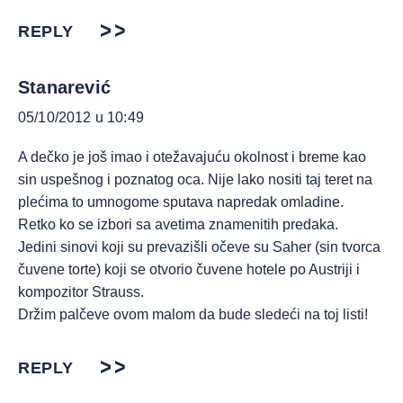
REPLY
Stanarević
05/10/2012 u 10:49
A dečko je još imao i otežavajuću okolnost i breme kao
sin uspešnog i poznatog oca. Nije lako nositi taj teret na
plećima to umnogome sputava napredak omladine.
Retko ko se izbori sa avetima znamenitih predaka.
Jedini sinovi koji su prevazišli očeve su Saher (sin tvorca
čuvene torte) koji se otvorio čuvene hotele po Austriji i
kompozitor Strauss.
Držim palčeve ovom malom da bude sledeći na toj listi!
REPLY