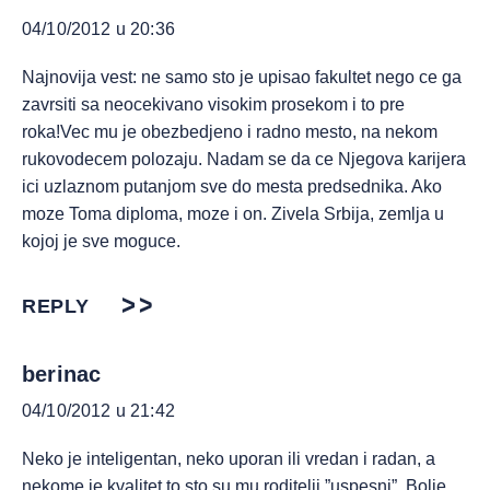
04/10/2012 u 20:36
Najnovija vest: ne samo sto je upisao fakultet nego ce ga
zavrsiti sa neocekivano visokim prosekom i to pre
roka!Vec mu je obezbedjeno i radno mesto, na nekom
rukovodecem polozaju. Nadam se da ce Njegova karijera
ici uzlaznom putanjom sve do mesta predsednika. Ako
moze Toma diploma, moze i on. Zivela Srbija, zemlja u
kojoj je sve moguce.
REPLY
berinac
04/10/2012 u 21:42
Neko je inteligentan, neko uporan ili vredan i radan, a
nekome je kvalitet to sto su mu roditelji ”uspesni”. Bolje