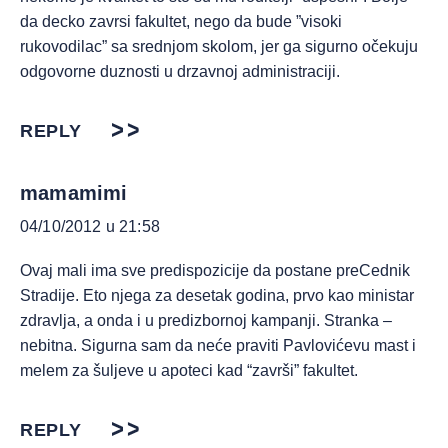
da decko zavrsi fakultet, nego da bude ”visoki
rukovodilac” sa srednjom skolom, jer ga sigurno očekuju
odgovorne duznosti u drzavnoj administraciji.
REPLY
mamamimi
04/10/2012 u 21:58
Ovaj mali ima sve predispozicije da postane preCednik
Stradije. Eto njega za desetak godina, prvo kao ministar
zdravlja, a onda i u predizbornoj kampanji. Stranka –
nebitna. Sigurna sam da neće praviti Pavlovićevu mast i
melem za šuljeve u apoteci kad “završi” fakultet.
REPLY