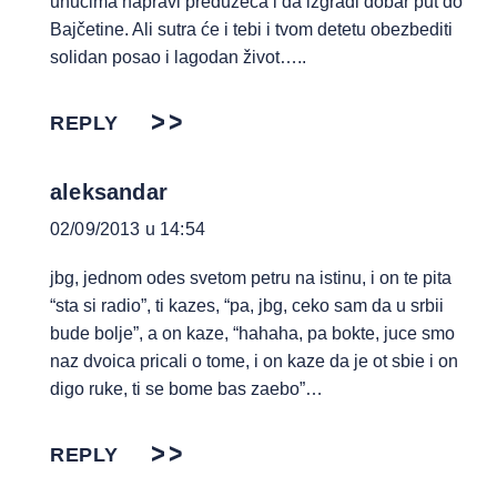
unucima napravi preduzeća i da izgradi dobar put do
Bajčetine. Ali sutra će i tebi i tvom detetu obezbediti
solidan posao i lagodan život…..
REPLY
aleksandar
02/09/2013 u 14:54
jbg, jednom odes svetom petru na istinu, i on te pita
“sta si radio”, ti kazes, “pa, jbg, ceko sam da u srbii
bude bolje”, a on kaze, “hahaha, pa bokte, juce smo
naz dvoica pricali o tome, i on kaze da je ot sbie i on
digo ruke, ti se bome bas zaebo”…
REPLY