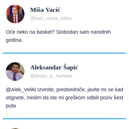
Miša Vacić
@kazi_zivela_srbija
Oće neko na basket? Slobodan sam narednih
godina.
Aleksandar Šapić
@decko_iz_nambije
@Alek_Veliki Izvinite, predsedniče, javite mi se kad
stignete, mislim da ste mi greškom odbili poziv šest
puta