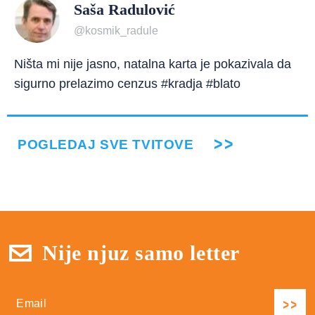
Saša Radulović
@kosmik_radule
Ništa mi nije jasno, natalna karta je pokazivala da
sigurno prelazimo cenzus #kradja #blato
POGLEDAJ SVE TVITOVE
Nije njuz samo letter