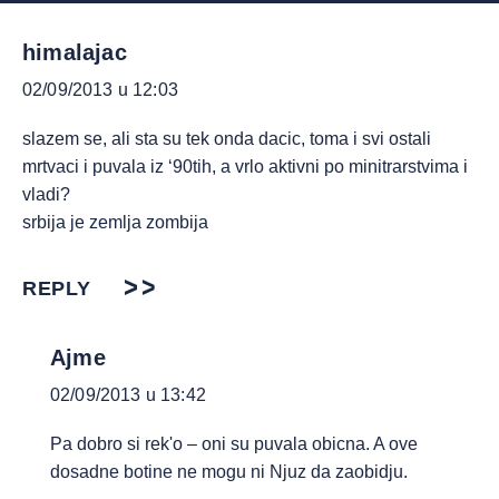
himalajac
02/09/2013 u 12:03
slazem se, ali sta su tek onda dacic, toma i svi ostali
mrtvaci i puvala iz ‘90tih, a vrlo aktivni po minitrarstvima i
vladi?
srbija je zemlja zombija
REPLY
Ajme
02/09/2013 u 13:42
Pa dobro si rek'o – oni su puvala obicna. A ove
dosadne botine ne mogu ni Njuz da zaobidju.