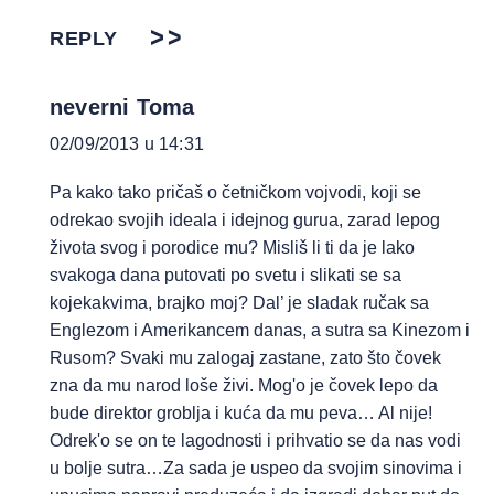
REPLY
neverni Toma
02/09/2013 u 14:31
Pa kako tako pričaš o četničkom vojvodi, koji se
odrekao svojih ideala i idejnog gurua, zarad lepog
života svog i porodice mu? Misliš li ti da je lako
svakoga dana putovati po svetu i slikati se sa
kojekakvima, brajko moj? Dal’ je sladak ručak sa
Englezom i Amerikancem danas, a sutra sa Kinezom i
Rusom? Svaki mu zalogaj zastane, zato što čovek
zna da mu narod loše živi. Mog'o je čovek lepo da
bude direktor groblja i kuća da mu peva… Al nije!
Odrek'o se on te lagodnosti i prihvatio se da nas vodi
u bolje sutra…Za sada je uspeo da svojim sinovima i