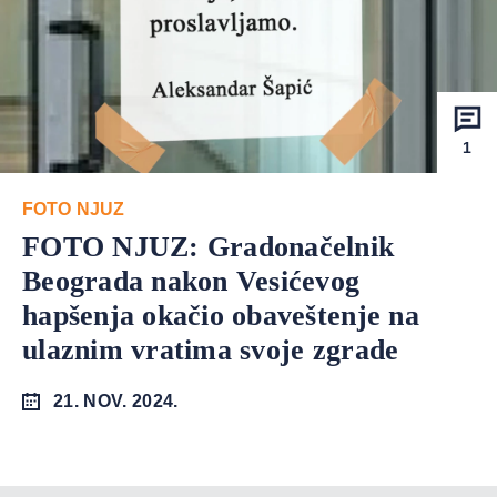
1
FOTO NJUZ
FOTO NJUZ: Gradonačelnik
Beograda nakon Vesićevog
hapšenja okačio obaveštenje na
ulaznim vratima svoje zgrade
21. NOV. 2024.