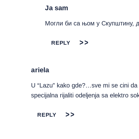
Ja sam
Могли би са њом у Скупштину, д
REPLY
ariela
U “Lazu” kako gde?…sve mi se cini da 
specijalna rijaliti odeljenja sa elektro 
REPLY