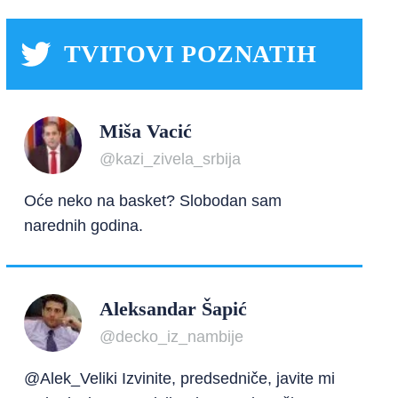
TVITOVI POZNATIH
Miša Vacić
@kazi_zivela_srbija
Oće neko na basket? Slobodan sam
narednih godina.
Aleksandar Šapić
@decko_iz_nambije
@Alek_Veliki Izvinite, predsedniče, javite mi