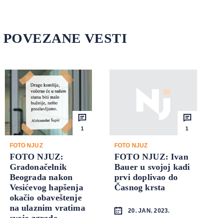
POVEZANE VESTI
1
1
FOTO NJUZ
FOTO NJUZ
FOTO NJUZ:
FOTO NJUZ: Ivan
Gradonačelnik
Bauer u svojoj kadi
Beograda nakon
prvi doplivao do
Vesićevog hapšenja
Časnog krsta
okačio obaveštenje
na ulaznim vratima
20. JAN. 2023.
svoje zgrade