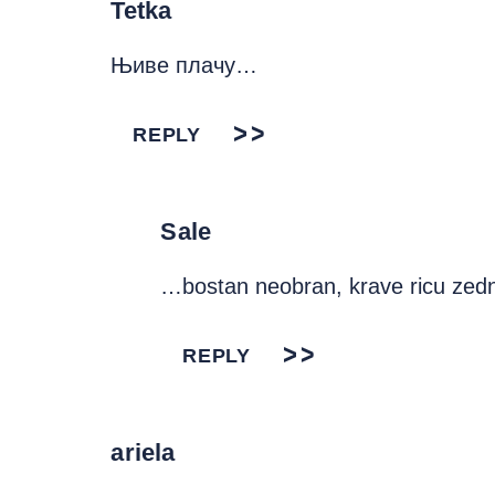
Tetka
Њиве плачу…
REPLY
Sale
…bostan neobran, krave ricu zedn
REPLY
ariela