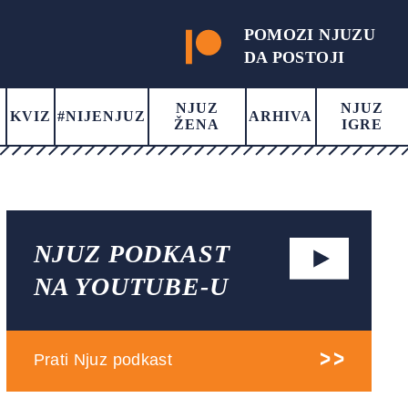
POMOZI NJUZU
DA POSTOJI
NJUZ
NJUZ
KVIZ
#NIJENJUZ
ARHIVA
ŽENA
IGRE
NJUZ PODKAST
NA YOUTUBE-U
Prati Njuz podkast