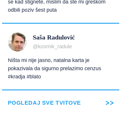
se kad stignete, mislim da ste mi greškom
odbili poziv šest puta
Saša Radulović
@kosmik_radule
Ništa mi nije jasno, natalna karta je
pokazivala da sigurno prelazimo cenzus
#kradja #blato
POGLEDAJ SVE TVITOVE