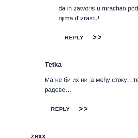
da ih zatvoris u mrachan po
njima d'izrastu!
REPLY
Tetka
Ма не би их ни ја међу стоку…т
радове…
REPLY
zexx