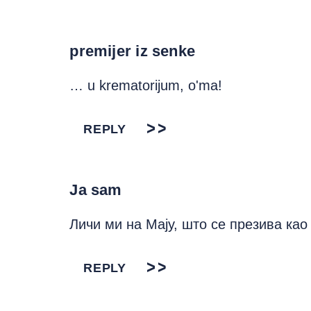
premijer iz senke
… u krematorijum, o'ma!
REPLY
Ja sam
Личи ми на Мају, што се презива ка
REPLY