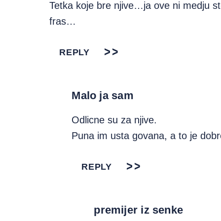
Tetka koje bre njive…ja ove ni medju 
fras…
REPLY
Malo ja sam
Odlicne su za njive.
Puna im usta govana, a to je dobr
REPLY
premijer iz senke