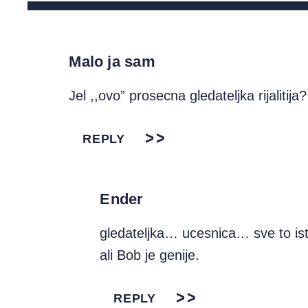
Malo ja sam
Jel ,,ovo” prosecna gledateljka rijalitija?
REPLY
Ender
gledateljka… ucesnica… sve to ist
ali Bob je genije.
REPLY