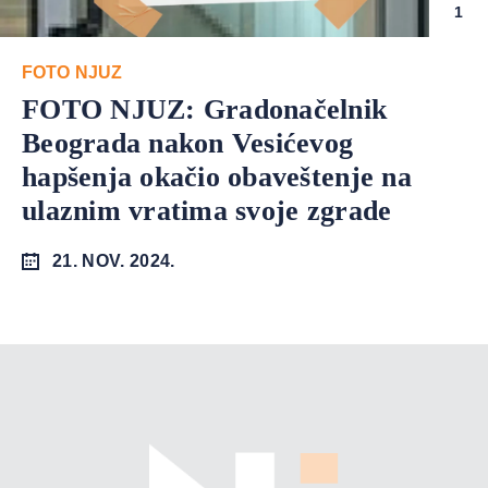
1
FOTO NJUZ
FOTO NJUZ: Gradonačelnik
Beograda nakon Vesićevog
hapšenja okačio obaveštenje na
ulaznim vratima svoje zgrade
21. NOV. 2024.