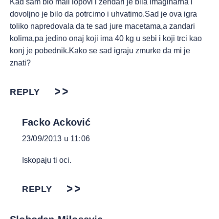
Kad sam bio mali lopovi i zendari je bila imaginarna i
dovoljno je bilo da potrcimo i uhvatimo.Sad je ova igra
toliko napredovala da te sad jure macetama,a zandari
kolima,pa jedino onaj koji ima 40 kg u sebi i koji trci kao
konj je pobednik.Kako se sad igraju zmurke da mi je
znati?
REPLY
Facko Acković
23/09/2013 u 11:06
Iskopaju ti oci.
REPLY