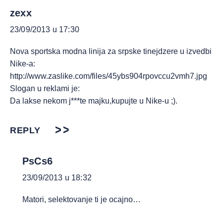
zexx
23/09/2013 u 17:30
Nova sportska modna linija za srpske tinejdzere u izvedbi
Nike-a:
http://www.zaslike.com/files/45ybs904rpovccu2vmh7.jpg
Slogan u reklami je:
Da lakse nekom j***te majku,kupujte u Nike-u ;).
REPLY
PsCs6
23/09/2013 u 18:32
Matori, selektovanje ti je ocajno…