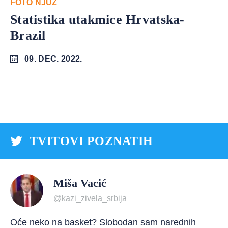
FOTO NJUZ
Statistika utakmice Hrvatska-
Brazil
09. DEC. 2022.
TVITOVI POZNATIH
Miša Vacić
@kazi_zivela_srbija
Oće neko na basket? Slobodan sam narednih