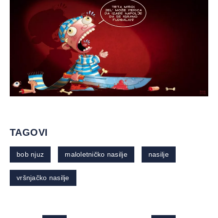
TAGOVI
bob njuz
maloletničko nasilje
nasilje
vršnjačko nasilje