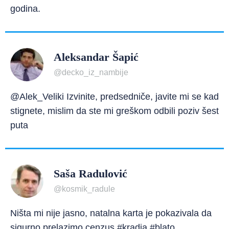
godina.
Aleksandar Šapić
@decko_iz_nambije
@Alek_Veliki Izvinite, predsedniče, javite mi se kad
stignete, mislim da ste mi greškom odbili poziv šest
puta
Saša Radulović
@kosmik_radule
Ništa mi nije jasno, natalna karta je pokazivala da
sigurno prelazimo cenzus #kradja #blato