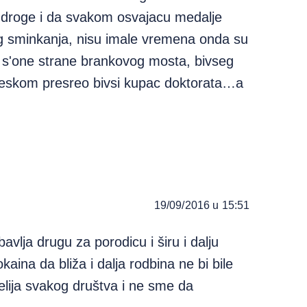
ne droge i da svakom osvajacu medalje
bog sminkanja, nisu imale vremena onda su
e s'one strane brankovog mosta, bivseg
greskom presreo bivsi kupac doktorata…a
19/09/2016 u 15:51
vlja drugu za porodicu i širu i dalju
okaina da bliža i dalja rodbina ne bi bile
elija svakog društva i ne sme da