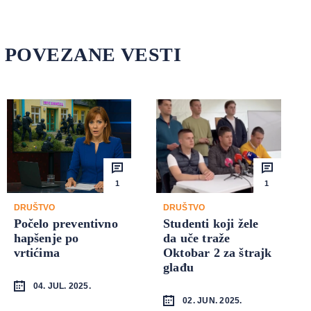
POVEZANE VESTI
1
1
DRUŠTVO
DRUŠTVO
Počelo preventivno
Studenti koji žele
hapšenje po
da uče traže
vrtićima
Oktobar 2 za štrajk
glađu
04. JUL. 2025.
02. JUN. 2025.