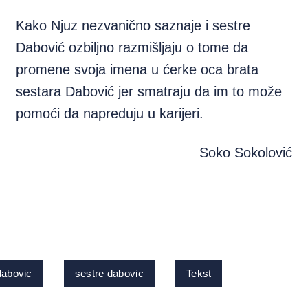
Kako Njuz nezvanično saznaje i sestre
Dabović ozbiljno razmišljaju o tome da
promene svoja imena u ćerke oca brata
sestara Dabović jer smatraju da im to može
pomoći da napreduju u karijeri.
Soko Sokolović
dabovic
sestre dabovic
Tekst