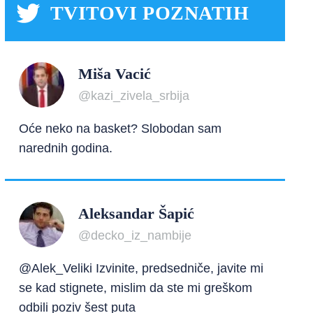
TVITOVI POZNATIH
Miša Vacić
@kazi_zivela_srbija
Oće neko na basket? Slobodan sam
narednih godina.
Aleksandar Šapić
@decko_iz_nambije
@Alek_Veliki Izvinite, predsedniče, javite mi
se kad stignete, mislim da ste mi greškom
odbili poziv šest puta