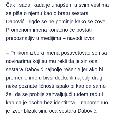
Čak i sada, kada je uhapšen,
u svim vestima
se piše o njemu kao o bratu sestara
Dabović, nigde se ne pominje kako se zove.
Promenom imena konačno će postati
prepoznatljiv u medijima – navodi izvor.
– Prilikom izbora imena posavetovao se i sa
novinarima koji su mu rekli da je sin oca
sestara Dabović najbolje rešenje jer ako bi
promenio ime u bivši dečko ili najbolji drug
neke poznate ličnosti ispalo bi kao da samo
želi da se probije zahvaljujući tuđem radu i
kao da je osoba bez identiteta – napomenuo
je izvor blizak sinu oca sestara Dabović.