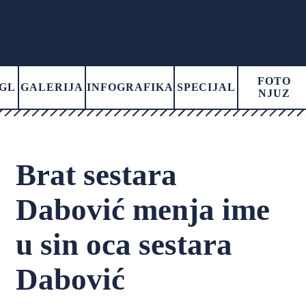
FOTO
GL
GALERIJA
INFOGRAFIKA
SPECIJAL
NJUZ
Brat sestara
Dabović menja ime
u sin oca sestara
Dabović