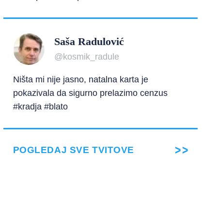
Saša Radulović
@kosmik_radule
Ništa mi nije jasno, natalna karta je
pokazivala da sigurno prelazimo cenzus
#kradja #blato
POGLEDAJ SVE TVITOVE