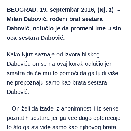
BEOGRAD, 19. septembar 2016, (Njuz) –
Milan Dabović, rođeni brat sestara
Dabović, odlučio je da promeni ime u sin
oca sestara Dabović.
Kako Njuz saznaje od izvora bliskog
Daboviću on se na ovaj korak odlučio jer
smatra da će mu to pomoći da ga ljudi više
ne prepoznaju samo kao brata sestara
Dabović.
– On želi da izađe iz anonimnosti i iz senke
poznatih sestara jer ga već dugo opterećuje
to što ga svi vide samo kao njihovog brata.