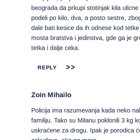
beograda da prkupi stotinjak kila ulic
podeli po kilo, dva, a posto sestre, z
dale bati kesice da ih odnese kod tetk
mosta bratstva i jedinstva, gde ga je 
tetka i dalje ceka.
REPLY
Zoin Mihailo
Policija ima razumevanja kada neko naba
familiju. Tako su Milanu poklonili 3 kg k
uskraćene za drogu. Ipak je porodica ć