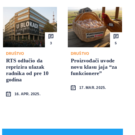
3
5
DRUŠTVO
DRUŠTVO
RTS odlučio da
Proizvođači uvode
reprizira ulazak
novu klasu jaja “za
radnika od pre 10
funkcionere”
godina
17. MAR. 2025.
16. APR. 2025.