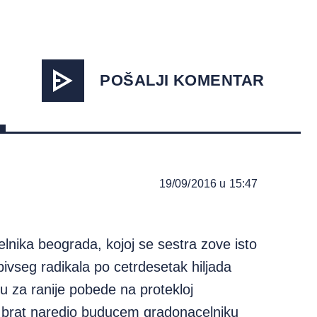
POŠALJI KOMENTAR
19/09/2016 u 15:47
nika beograda, kojoj se sestra zove isto
bivseg radikala po cetrdesetak hiljada
 za ranije pobede na protekloj
n brat naredio buducem gradonacelniku