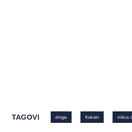
TAGOVI
droga
Kokain
milica 