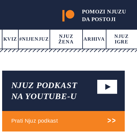
POMOZI NJUZU
DA POSTOJI
NJUZ
NJUZ
KVIZ
#NIJENJUZ
ARHIVA
ŽENA
IGRE
NJUZ PODKAST
NA YOUTUBE-U
Prati Njuz podkast