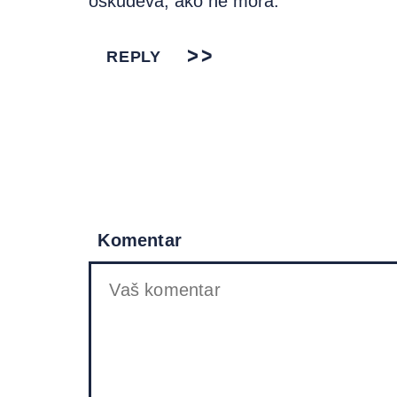
oskudeva, ako ne mora.
REPLY
Komentar