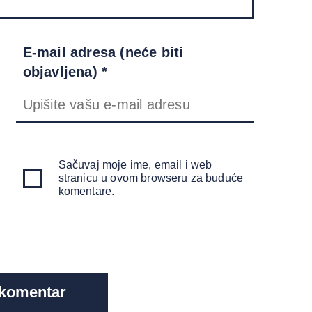
E-mail adresa (neće biti
objavljena) *
Sačuvaj moje ime, email i web
stranicu u ovom browseru za buduće
komentare.