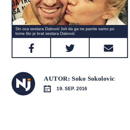
Sin oca sestara Dabović želi da ga ne pamte samo po
tome što je brat sestara Dabović
AUTOR: Soko Sokolovic
19. SEP. 2016