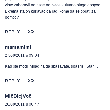
viste zaboravii na nase naj vece kulturno blago gospodu
Ekrema,sta on kukavac da radi kome da se obrati za
pomoc?
REPLY
mamamimi
27/08/2011 u 09:04
Kad ste mogli Miladina da spašavate, spasite i Staniju!
REPLY
MičBlejVoč
28/08/2011 u 00:47