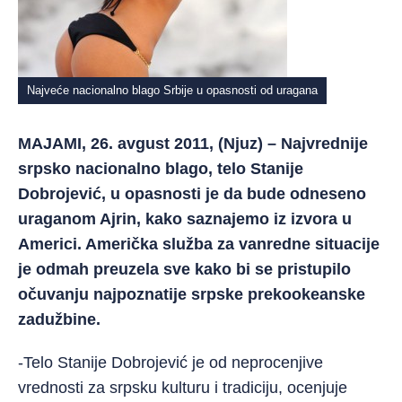
Najveće nacionalno blago Srbije u opasnosti od uragana
MAJAMI, 26. avgust 2011, (Njuz) –
Najvrednije
srpsko nacionalno blago, telo Stanije
Dobrojević, u opasnosti je da bude odneseno
uraganom Ajrin,
kako saznajemo iz izvora
u
Americi. Američka služba za vanredne situacije
je odmah preuzela sve kako bi se pristupilo
očuvanju najpoznatije srpske prekookeanske
zadužbine.
-Telo Stanije Dobrojević je od neprocenjive
vrednosti za srpsku kulturu i tradiciju, ocenjuje