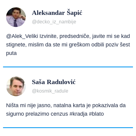
Aleksandar Šapić
@decko_iz_nambije
@Alek_Veliki Izvinite, predsedniče, javite mi se kad
stignete, mislim da ste mi greškom odbili poziv šest
puta
Saša Radulović
@kosmik_radule
Ništa mi nije jasno, natalna karta je pokazivala da
sigurno prelazimo cenzus #kradja #blato