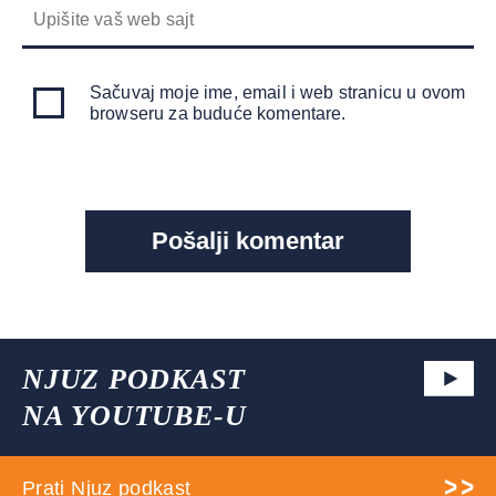
Sačuvaj moje ime, email i web stranicu u ovom
browseru za buduće komentare.
NJUZ PODKAST
NA YOUTUBE-U
Prati Njuz podkast