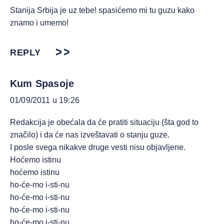
Stanija Srbija je uz tebe! spasićemo mi tu guzu kako
znamo i umemo!
REPLY
Kum Spasoje
01/09/2011 u 19:26
Redakcija je obećala da će pratiti situaciju (šta god to
značilo) i da će nas izveštavati o stanju guze.
I posle svega nikakve druge vesti nisu objavljene.
Hoćemo istinu
hoćemo istinu
ho-će-mo i-sti-nu
ho-će-mo i-sti-nu
ho-će-mo i-sti-nu
ho-će-mo i-sti-nu