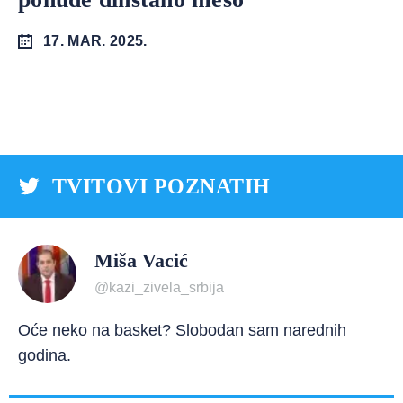
17. MAR. 2025.
TVITOVI POZNATIH
Miša Vacić
@kazi_zivela_srbija
Oće neko na basket? Slobodan sam narednih
godina.