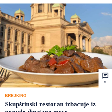
5
BREJKING
Skupštinski restoran izbacuje iz
ponude dinstano meso