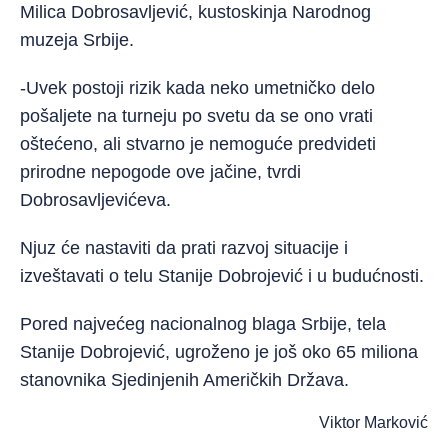
Milica Dobrosavljević, kustoskinja Narodnog
muzeja Srbije.
-Uvek postoji rizik kada neko umetničko delo
pošaljete na turneju po svetu da se ono vrati
oštećeno, ali stvarno je nemoguće predvideti
prirodne nepogode ove jačine, tvrdi
Dobrosavljevićeva.
Njuz će nastaviti da prati razvoj situacije i
izveštavati o telu Stanije Dobrojević i u budućnosti.
Pored najvećeg nacionalnog blaga Srbije, tela
Stanije Dobrojević, ugroženo je još oko 65 miliona
stanovnika Sjedinjenih Američkih Država.
Viktor Marković