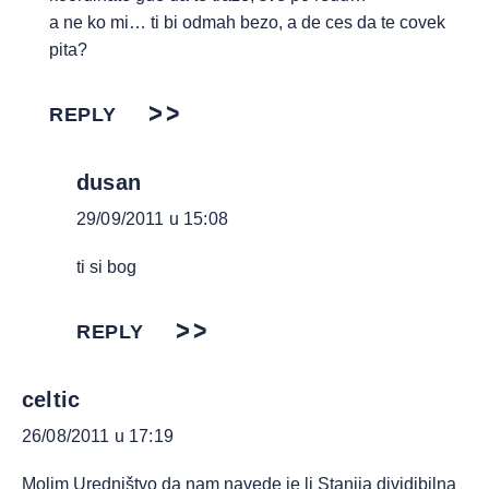
a ne ko mi… ti bi odmah bezo, a de ces da te covek
pita?
REPLY
dusan
29/09/2011 u 15:08
ti si bog
REPLY
celtic
26/08/2011 u 17:19
Molim Uredništvo da nam navede je li Stanija dividibilna