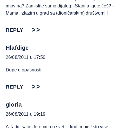
imovina? Zamislite samo dijalog: -Stanija, gdje ćeš? -
Mama, izlazim u grad sa (dioničarskim) društvom!!!
REPLY
Hlafdige
26/08/2011 u 17:50
Dupe u opasnosti
REPLY
gloria
26/08/2011 u 19:19
A Tadic salje Jeremica u svet….ljudi moji!!! sto vise