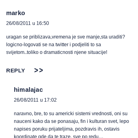
marko
26/08/2011 u 16:50
uragan se priblizava,vremena je sve manje,sta uraditi?
logicno-logovati se na twitter i podjeliti to sa
svijetom..toliko o dramaticnosti njene situacije!
REPLY
himalajac
26/08/2011 u 17:02
naravno, bre, to su americki sistemi vrednosti, oni su
nauceni kako da se ponasaju, fin i kulturan svet, lepo
napises poruku prijateljima, pozdravis ih, ostavis
koordinate gde da te traze, sve po redu…