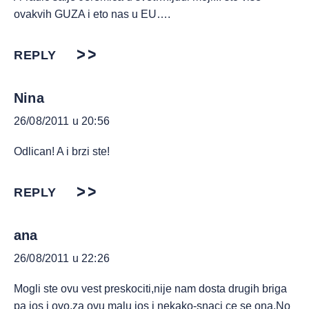
ovakvih GUZA i eto nas u EU….
REPLY
Nina
26/08/2011 u 20:56
Odlican! A i brzi ste!
REPLY
ana
26/08/2011 u 22:26
Mogli ste ovu vest preskociti,nije nam dosta drugih briga
pa jos i ovo,za ovu malu jos i nekako-snaci ce se ona.No